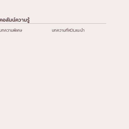
คอลัมน์ความรู้
บทความพิเศษ
บทความที่KOLแนะนำ