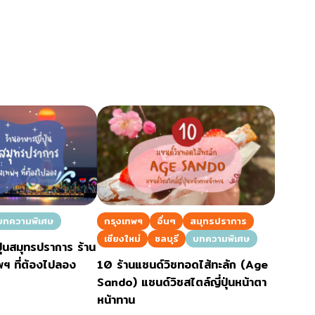
่น
อารีย์
สีลม
สาทร
อ่อนนุช
พระราม 9
รีเมียม
รัชดา
พระโขนง
ุ่น
เพลินจิต
ชิดลม
บางนา
บทความพิเศษ
กรุงเทพฯ
อื่นๆ
สมุทรปราการ
นานา
เชียงใหม่
ชลบุรี
บทความพิเศษ
ุ่นสมุทรปราการ ร้าน
กิ
อุดมสุข
พฯ ที่ต้องไปลอง
10 ร้านแซนด์วิชทอดไส้ทะลัก (Age
Sando) แซนด์วิชสไตล์ญี่ปุ่นหน้าตา
ศรีราชา
หน้าทาน
ไอคอนสยาม