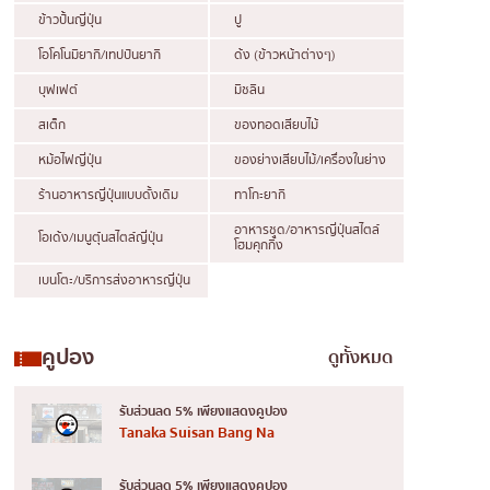
ข้าวปั้นญี่ปุ่น
ปู
โอโคโนมิยากิ/เทปปันยากิ
ด้ง (ข้าวหน้าต่างๆ)
บุฟเฟต์
มิชลิน
สเต็ก
ของทอดเสียบไม้
หม้อไฟญี่ปุ่น
ของย่างเสียบไม้/เครื่องในย่าง
ร้านอาหารญี่ปุ่นแบบดั้งเดิม
ทาโกะยากิ
อาหารชุด/อาหารญี่ปุ่นสไตล์
โอเด้ง/เมนูตุ๋นสไตล์ญี่ปุ่น
โฮมคุกกิ้ง
เบนโตะ/บริการส่งอาหารญี่ปุ่น
คูปอง
ดูทั้งหมด
รับส่วนลด 5% เพียงแสดงคูปอง
Tanaka Suisan Bang Na
รับส่วนลด 5% เพียงแสดงคูปอง