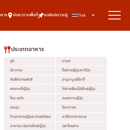
าหาร
ค้นหาจากพื้นที่
คอลัมน์ความรู้
THA
ประเภทอาหาร
ซูชิ
ราเมง
อิซากายะ
ปิ้งย่างญี่ปุ่น/ยากินิกุ
คัตสึด้ง/ทงคัตสึ
ชาบูชาบู/สุกี้ยากี้
แกงกะหรี่ญี่ปุ่น
ไก่ย่างเสียบไม้สไตล์ญี่ปุ่น
โซบะ/อุด้ง
ขนมหวานญี่ปุ่น
เทมปุระ
โอมากาเสะ
ร้านอาหารญี่ปุ่นระดับพรีเมียม
ซาชิมิ/อาหารทะเล
อาหารตะวันตกสไตล์ญี่ปุ่น
ปลาไหลย่าง