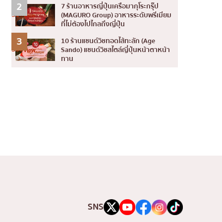
2
7 ร้านอาหารญี่ปุ่นเครือมากุโระกรุ๊ป
316
(MAGURO Group) อาหารระดับพรีเมียม
View
ที่ไม่ต้องไปไกลถึงญี่ปุ่น
3
10 ร้านแซนด์วิชทอดไส้ทะลัก (Age
306
Sando) แซนด์วิชสไตล์ญี่ปุ่นหน้าตาหน้า
View
ทาน
SNS