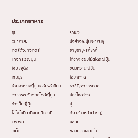
ประเภทอาหาร
ซูชิ
ราเมง
อิซากายะ
ปิ้งย่างญี่ปุ่น/ยากินิกุ
คัตสึด้ง/ทงคัตสึ
ชาบูชาบู/สุกี้ยากี้
แกงกะหรี่ญี่ปุ่น
ไก่ย่างเสียบไม้สไตล์ญี่ปุ่น
โซบะ/อุด้ง
ขนมหวานญี่ปุ่น
เทมปุระ
โอมากาเสะ
ร้านอาหารญี่ปุ่นระดับพรีเมียม
ซาชิมิ/อาหารทะเล
อาหารตะวันตกสไตล์ญี่ปุ่น
ปลาไหลย่าง
ข้าวปั้นญี่ปุ่น
ปู
โอโคโนมิยากิ/เทปปันยากิ
ด้ง (ข้าวหน้าต่างๆ)
บุฟเฟต์
มิชลิน
สเต็ก
ของทอดเสียบไม้