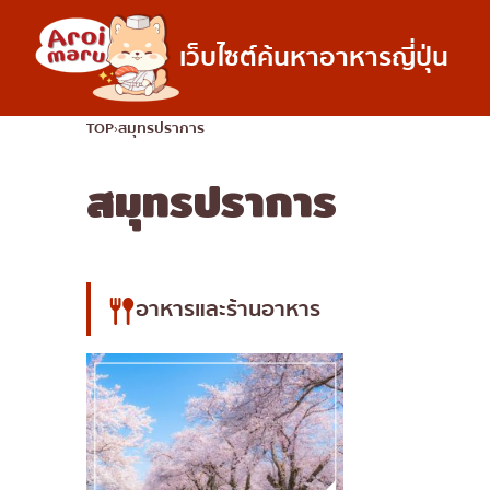
เว็บไซต์ค้นหาอาหารญี่ปุ่น
อาหารญี่ปุ่น
TOP
สมุทรปราการ
สมุทรปราการ
ค้นหาร้านอาหาร
ค้นหาตามประเภทอ
ซูชิ
ราเมง
อิซากายะ
อาหารและร้านอาหาร
ปิ้งย่างญี่ปุ่น/ยากินิกุ
คัตสึด้ง/ทงคัตสึ
ชาบูชาบู/สุกี้ยากี้
แกงกะหรี่ญี่ปุ่น