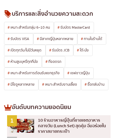
บริการและสิ่งอำนวยความสะดวก
เหมาะสำหรับกลุ่ม 6–10 คน
รับบัตร MasterCard
รับบัตร VISA
มีสาเกญี่ปุ่นหลากหลาย
ทานในร้านได้
เปิดทุกวัน/ไม่มีวันหยุด
รับบัตร JCB
โต๊ะนั่ง
ห้ามสูบบุหรี่ทุกที่นั่ง
ที่จอดรถ
เหมาะสำหรับการต้อนรับแขกธุรกิจ
เชฟชาวญี่ปุ่น
มีโชจูหลากหลาย
เหมาะสำหรับงานเลี้ยง
ซื้อกลับบ้าน
อันดับบทความยอดนิยม
1
10 ร้านอาหารญี่ปุ่นที่ขายเซตอาหาร
429
กลางวัน (Lunch Set) สุดคุ้ม อิ่มอร่อยใน
View
ราคาสบายกระเป๋า