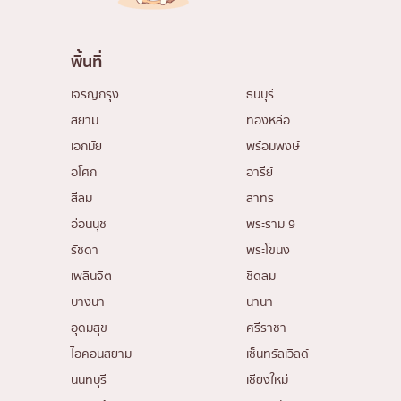
พื้นที่
เจริญกรุง
ธนบุรี
สยาม
ทองหล่อ
เอกมัย
พร้อมพงษ์
อโศก
อารีย์
สีลม
สาทร
อ่อนนุช
พระราม 9
รัชดา
พระโขนง
เพลินจิต
ชิดลม
บางนา
นานา
อุดมสุข
ศรีราชา
ไอคอนสยาม
เซ็นทรัลเวิลด์
นนทบุรี
เชียงใหม่