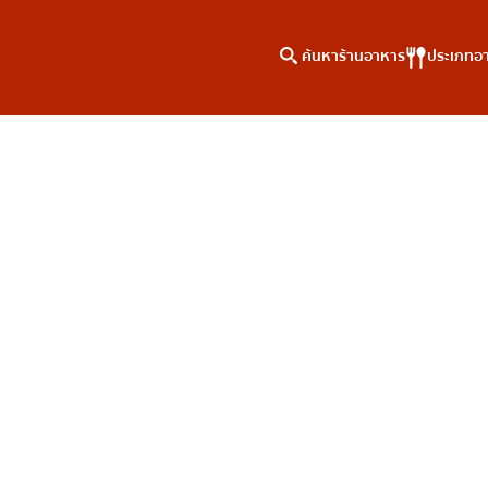
ค้นหาร้านอาหาร
ประเภทอ
าหาร
ค้นหาตามพื้นที่
คอลัมน์ความรู้
เจริญกรุง
บทความพิเศษ
ธนบุรี
บทความที่KOLแนะนำ
สยาม
ทองหล่อ
เอกมัย
พร้อมพงษ์
อโศก