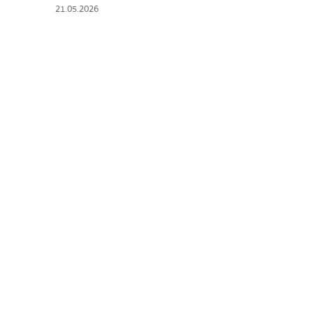
21.05.2026
มิชลิน
สเต็ก
ของทอดเสียบไม้
หม้อไฟญี่ปุ่น
ของย่างเสียบไม้/เครื่อ
ร้านอาหารญี่ปุ่นแบบดั้
ทาโกะยากิ
โอเด้ง/เมนูตุ๋นสไตล์ญี่ปุ
อาหารชุด/อาหารญี่ปุ่น
เบนโตะ/บริการส่งอาหาร