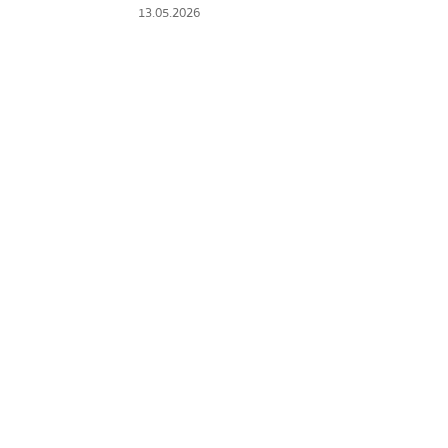
13.05.2026
เซ็นทรัลเวิลด์
นนทบุรี
เชียงใหม่
ลาดพร้าว
งในย่าง
สมุทรปราการ
งเดิม
ปทุมธานี
สมุทรสาคร
่น
ภูเก็ต
สไตล์โฮมคุกกิ้ง
พัทยา
ญี่ปุ่น
ธนิยะ
พระราม 3
พระราม4
อื่นๆ