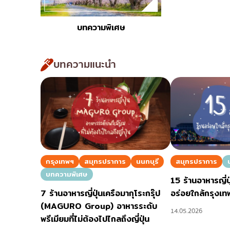
ไก่ย่างเสียบไม้สไตล์ญี่ปุ
โซบะ/อุด้ง
บทความพิเศษ
ขนมหวานญี่ปุ่น
เทมปุระ
บทความแนะนำ
โอมากาเสะ
ร้านอาหารญี่ปุ่นระดับพ
ซาชิมิ/อาหารทะเล
อาหารตะวันตกสไตล์ญี่ป
ปลาไหลย่าง
ข้าวปั้นญี่ปุ่น
กรุงเทพฯ
สมุทรปราการ
นนทบุรี
สมุทรปราการ
ปู
บทความพิเศษ
15 ร้านอาหารญี่ป
โอโคโนมิยากิ/เทปปันยา
7 ร้านอาหารญี่ปุ่นเครือมากุโระกรุ๊ป
อร่อยใกล้กรุงเท
(MAGURO Group) อาหารระดับ
ด้ง (ข้าวหน้าต่างๆ)
14.05.2026
พรีเมียมที่ไม่ต้องไปไกลถึงญี่ปุ่น
บุฟเฟต์