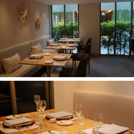
เบนโตะ/บริการส่งอาหารญี่ปุ่น
ภูเก็ต
พัทยา
ธนิยะ
พระราม 3
พระราม4
อื่นๆ