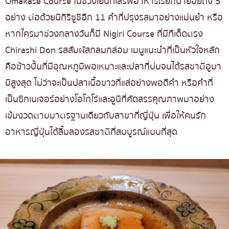
Omakase Course ในช่วงเย็นที่เสิร์ฟอาหารเรียกน้ำย่อยถึง 5
อย่าง ต่อด้วยนิกิริซูชิอีก 11 คำที่ปรุงรสมาอย่างแม่นยำ หรือ
หากใครมาช่วงกลางวันก็มี Nigiri Course ที่มีทีเด็ดตรง
Chirashi Don รสสัมผัสกลมกล่อม เมนูแนะนำที่เป็นหัวใจหลัก
คือข้าวปั้นที่มีอุณหภูมิพอเหมาะและปลาที่บ่มจนได้รสชาติอูมา
มิสูงสุด ไม่ว่าจะเป็นปลาเนื้อขาวที่แล่อย่างพอดีคำ หรือคำที่
เป็นซิกเนเจอร์อย่างโอโทโร่และอูนิที่คัดสรรคุณภาพมาอย่าง
เข้มงวดตามมาตรฐานเดียวกับสาขาที่ญี่ปุ่น เพื่อให้คนรัก
อาหารญี่ปุ่นได้ลิ้มลองรสชาติที่สมบูรณ์แบบที่สุด