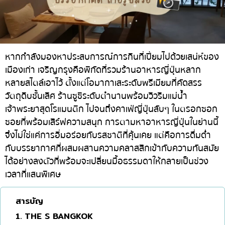
ทองหล่อ
บทความที่KOLแนะนำ
แกงกะหรี่ญี่ปุ่น
เอกมัย
ไก่ย่างเสียบไม้สไตล์ญี่ปุ่น
พร้อมพงษ์
โซบะ/อุด้ง
อโศก
หากกำลังมองหาประสบการณ์การกินที่เปี่ยมไปด้วยเสน่ห์ของ
เมืองเก่า เจริญกรุงคือพิกัดที่รวมร้านอาหารญี่ปุ่นหลาก
ขนมหวานญี่ปุ่น
อารีย์
หลายสไตล์เอาไว้ ตั้งแต่โอมากาเสะระดับพรีเมียมที่คัดสรร
เทมปุระ
สีลม
วัตถุดิบชั้นเลิศ ร้านซูชิระดับตำนานพร้อมวิวริมแม่น้ำ
เจ้าพระยาสุดโรแมนติก ไปจนถึงคาเฟ่ญี่ปุ่นลับๆ ในตรอกซอก
โอมากาเสะ
สาทร
ซอยที่พร้อมเสิร์ฟความสนุก การตามหาอาหารญี่ปุ่นในย่านนี้
ร้านอาหารญี่ปุ่นระดับพรีเมียม
อ่อนนุช
จึงไม่ใช่แค่การอิ่มอร่อยกับรสชาติที่คุ้นเคย แต่คือการดื่มด่ำ
ซาชิมิ/อาหารทะเล
พระราม 9
กับบรรยากาศที่ผสมผสานความคลาสสิกเข้ากับความทันสมัย
ได้อย่างลงตัวที่พร้อมจะเปลี่ยนมื้อธรรมดาให้กลายเป็นช่วง
อาหารตะวันตกสไตล์ญี่ปุ่น
รัชดา
เวลาที่แสนพิเศษ
ปลาไหลย่าง
พระโขนง
สารบัญ
ข้าวปั้นญี่ปุ่น
เพลินจิต
1. THE S BANGKOK
ปู
ชิดลม