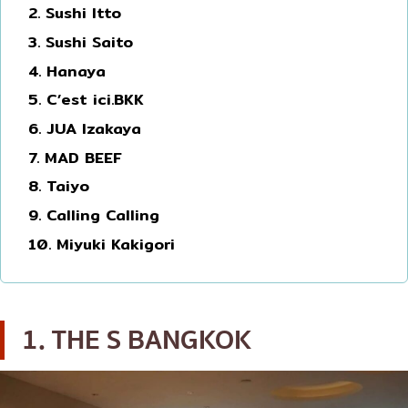
2. Sushi Itto
โอโคโนมิยากิ/เทปปันยากิ
บางนา
3. Sushi Saito
ด้ง (ข้าวหน้าต่างๆ)
นานา
4. Hanaya
บุฟเฟต์
อุดมสุข
5. C’est ici.BKK
มิชลิน
ศรีราชา
6. JUA Izakaya
7. MAD BEEF
สเต็ก
ไอคอนสยาม
8. Taiyo
ของทอดเสียบไม้
เซ็นทรัลเวิลด์
9. Calling Calling
หม้อไฟญี่ปุ่น
นนทบุรี
10. Miyuki Kakigori
ของย่างเสียบไม้/เครื่องในย่าง
เชียงใหม่
ร้านอาหารญี่ปุ่นแบบดั้งเดิม
ลาดพร้าว
ทาโกะยากิ
สมุทรปราการ
1. THE S BANGKOK
โอเด้ง/เมนูตุ๋นสไตล์ญี่ปุ่น
ปทุมธานี
อาหารชุด/อาหารญี่ปุ่นสไตล์โฮมคุกกิ้ง
สมุทรสาคร