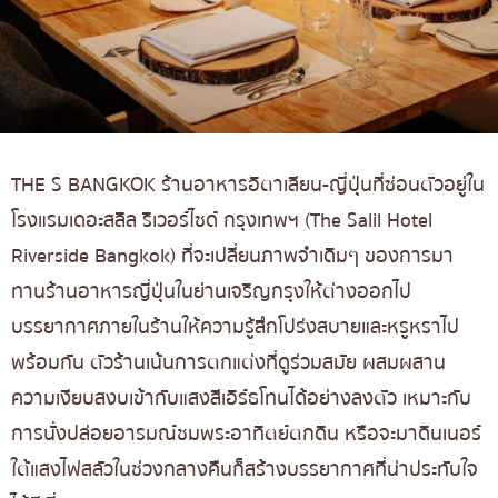
THE S BANGKOK ร้านอาหารอิตาเลียน-ญี่ปุ่นที่ซ่อนตัวอยู่ใน
โรงแรมเดอะสลิล ริเวอร์ไซด์ กรุงเทพฯ (The Salil Hotel
Riverside Bangkok) ที่จะเปลี่ยนภาพจำเดิมๆ ของการมา
ทานร้านอาหารญี่ปุ่นในย่านเจริญกรุงให้ต่างออกไป
บรรยากาศภายในร้านให้ความรู้สึกโปร่งสบายและหรูหราไป
พร้อมกัน ตัวร้านเน้นการตกแต่งที่ดูร่วมสมัย ผสมผสาน
ความเงียบสงบเข้ากับแสงสีเอิร์ธโทนได้อย่างลงตัว เหมาะกับ
การนั่งปล่อยอารมณ์ชมพระอาทิตย์ตกดิน หรือจะมาดินเนอร์
ใต้แสงไฟสลัวในช่วงกลางคืนก็สร้างบรรยากาศที่น่าประทับใจ