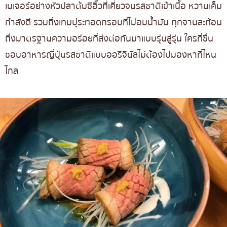
เนเจอร์อย่างหัวปลาต้มซีอิ๊วที่เคี่ยวจนรสชาติเข้าเนื้อ หวานเค็ม
กำลังดี รวมถึงเทมปุระทอดกรอบที่ไม่อมน้ำมัน ทุกจานสะท้อน
ถึงมาตรฐานความอร่อยที่ส่งต่อกันมาแบบรุ่นสู่รุ่น ใครที่ชื่น
ชอบอาหารญี่ปุ่นรสชาติแบบออริจินัลไม่ต้องไปมองหาที่ไหน
ไกล