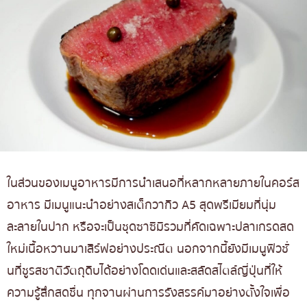
ในส่วนของเมนูอาหารมีการนำเสนอที่หลากหลายภายในคอร์ส
อาหาร มีเมนูแนะนำอย่างสเต็กวากิว A5 สุดพรีเมียมที่นุ่ม
ละลายในปาก หรือจะเป็นชุดซาซิมิรวมที่คัดเฉพาะปลาเกรดสด
ใหม่เนื้อหวานมาเสิร์ฟอย่างประณีต นอกจากนี้ยังมีเมนูฟิวชั่
นที่ชูรสชาติวัตถุดิบได้อย่างโดดเด่นและสลัดสไตล์ญี่ปุ่นที่ให้
ความรู้สึกสดชื่น ทุกจานผ่านการรังสรรค์มาอย่างตั้งใจเพื่อ