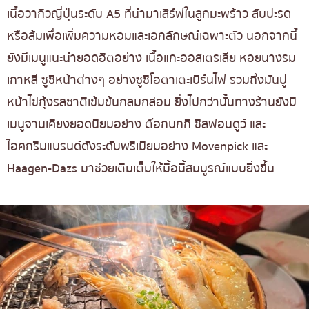
เนื้อวากิวญี่ปุ่นระดับ A5 ที่นำมาเสิร์ฟในลูกมะพร้าว สับปะรด
หรือส้มเพื่อเพิ่มความหอมและเอกลักษณ์เฉพาะตัว นอกจากนี้
ยังมีเมนูแนะนำยอดฮิตอย่าง เนื้อแกะออสเตรเลีย หอยนางรม
เกาหลี ซูชิหน้าต่างๆ อย่างซูชิโฮตาเตะเบิร์นไฟ รวมถึงมันปู
หน้าไข่กุ้งรสชาติเข้มข้นกลมกล่อม ยิ่งไปกว่านั้นทางร้านยังมี
เมนูจานเคียงยอดนิยมอย่าง ต๊อกบกกี ชีสฟอนดูว์ และ
ไอศกรีมแบรนด์ดังระดับพรีเมียมอย่าง Movenpick และ
Haagen-Dazs มาช่วยเติมเต็มให้มื้อนี้สมบูรณ์แบบยิ่งขึ้น