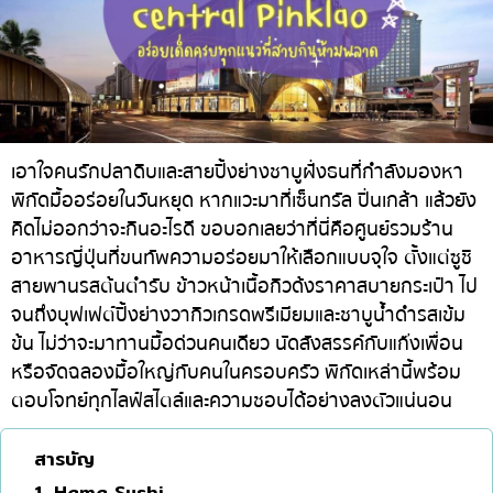
ทองหล่อ
บทความที่KOLแนะนำ
แกงกะหรี่ญี่ปุ่น
เอกมัย
ไก่ย่างเสียบไม้สไตล์ญี่ปุ่น
พร้อมพงษ์
โซบะ/อุด้ง
อโศก
ขนมหวานญี่ปุ่น
อารีย์
เอาใจคนรักปลาดิบและสายปิ้งย่างชาบูฝั่งธนที่กำลังมองหา
พิกัดมื้ออร่อยในวันหยุด หากแวะมาที่เซ็นทรัล ปิ่นเกล้า แล้วยัง
เทมปุระ
สีลม
คิดไม่ออกว่าจะกินอะไรดี ขอบอกเลยว่าที่นี่คือศูนย์รวมร้าน
โอมากาเสะ
สาทร
อาหารญี่ปุ่นที่ขนทัพความอร่อยมาให้เลือกแบบจุใจ ตั้งแต่ซูชิ
ร้านอาหารญี่ปุ่นระดับพรีเมียม
อ่อนนุช
สายพานรสต้นตำรับ ข้าวหน้าเนื้อกิวด้งราคาสบายกระเป๋า ไป
จนถึงบุฟเฟต์ปิ้งย่างวากิวเกรดพรีเมียมและชาบูน้ำดำรสเข้ม
ซาชิมิ/อาหารทะเล
พระราม 9
ข้น ไม่ว่าจะมาทานมื้อด่วนคนเดียว นัดสังสรรค์กับแก๊งเพื่อน
อาหารตะวันตกสไตล์ญี่ปุ่น
รัชดา
หรือจัดฉลองมื้อใหญ่กับคนในครอบครัว พิกัดเหล่านี้พร้อม
ตอบโจทย์ทุกไลฟ์สไตล์และความชอบได้อย่างลงตัวแน่นอน
ปลาไหลย่าง
พระโขนง
ข้าวปั้นญี่ปุ่น
เพลินจิต
สารบัญ
ปู
ชิดลม
1. Hama Sushi