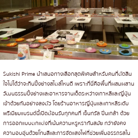
Sukishi Prime นำเสนอทางเลือกสุดพิเศษสำหรับคนที่ตัดสิน
ใจไม่ได้ว่าจะกินปิ้งย่างสไตล์ไหนดี เพราะที่นี่คือพื้นที่ผสมผสาน
วัฒนธรรมปิ้งย่างและอาหารจานเด็ดระหว่างเกาหลีและญี่ปุ่น
เข้าด้วยกันอย่างลงตัว โดยร้านอาหารญี่ปุ่นและเกาหลีระดับ
พรีเมียมแบรนด์นี้เปิดต้อนรับทุกคนที่ เซ็นทรัล ปิ่นเกล้า ด้วย
การออกแบบตกแต่งที่เน้นความหรูหราทันสมัย ทว่ายังคง
ความอบอุ่นด้วยโทนสีและการจัดแสงไฟที่ช่วยเพิ่มอรรถรสใน