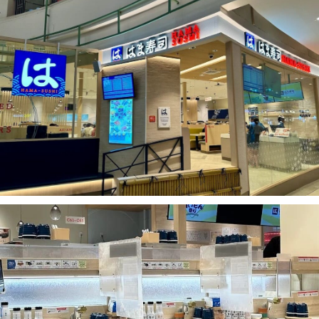
เบนโตะ/บริการส่งอาหารญี่ปุ่น
ภูเก็ต
พัทยา
ธนิยะ
พระราม 3
พระราม4
อื่นๆ