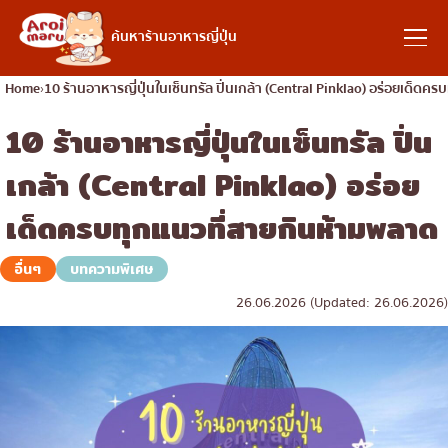
อาหารญี่ปุ่น
ค้นหาร้านอาหารญี่ปุ่น
Home
10 ร้านอาหารญี่ปุ่นในเซ็นทรัล ปิ่นเกล้า (Central Pinklao) อร่อยเด็ด
10 ร้านอาหารญี่ปุ่นในเซ็นทรัล ปิ่น
ค้นหาร้านอาหาร
เกล้า (Central Pinklao) อร่อย
ค้นหาตามประเภทอาหาร
เด็ดครบทุกแนวที่สายกินห้ามพลาด
ซูชิ
อื่นๆ
บทความพิเศษ
ค้นหาตามพื้นที่
ราเมง
26.06.2026 (Updated: 26.06.2026)
อิซากายะ
เจริญกรุง
คอลัมน์ความรู้
ปิ้งย่างญี่ปุ่น/ยากินิกุ
ธนบุรี
คัตสึด้ง/ทงคัตสึ
สยาม
บทความพิเศษ
ชาบูชาบู/สุกี้ยากี้