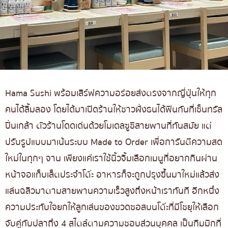
Hama Sushi พร้อมเสิร์ฟความอร่อยส่งตรงจากญี่ปุ่นให้ทุก
คนได้ลิ้มลอง โดยได้มาเปิดร้านให้ชาวฝั่งธนได้ฟินกันที่เซ็นทรัล
ปิ่นเกล้า ตัวร้านโดดเด่นด้วยโมเดลซูชิสายพานที่ทันสมัย แต่
ปรับรูปแบบมาเน้นระบบ Made to Order เพื่อการันตีความสด
ใหม่ในทุกๆ จาน เพียงแค่เราใช้นิ้วจิ้มเลือกเมนูที่อยากกินผ่าน
หน้าจอแท็บเล็ตประจำโต๊ะ อาหารก็จะถูกปรุงขึ้นมาใหม่แล้วส่ง
แล่นฉลิวมาตามสายพานความเร็วสูงถึงหน้าเราทันที อีกหนึ่ง
ความประทับใจยกให้ลูกเล่นของขวดซอสบนโต๊ะที่มีโชยุให้เลือก
จับคู่กับปลาถึง 4 สไตล์ตามความชอบส่วนบุคคล เป็นกิมมิกที่