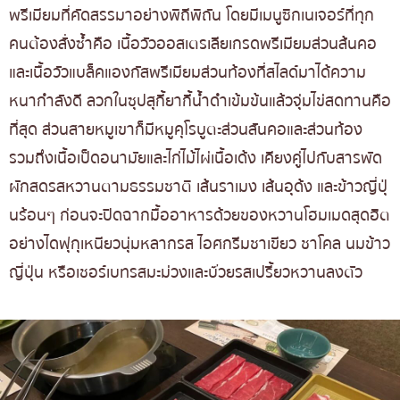
พรีเมียมที่คัดสรรมาอย่างพิถีพิถัน โดยมีเมนูซิกเนเจอร์ที่ทุก
คนต้องสั่งซ้ำคือ เนื้อวัวออสเตรเลียเกรดพรีเมียมส่วนส้นคอ
และเนื้อวัวแบล็คแองกัสพรีเมียมส่วนท้องที่สไลด์มาได้ความ
หนากำลังดี ลวกในซุปสุกี้ยากี้น้ำดำเข้มข้นแล้วจุ่มไข่สดทานคือ
ที่สุด ส่วนสายหมูเขาก็มีหมูคุโรบูตะส่วนสันคอและส่วนท้อง
รวมถึงเนื้อเป็ดอนามัยและไก่ไม้ไผ่เนื้อเด้ง เคียงคู่ไปกับสารพัด
ผักสดรสหวานตามธรรมชาติ เส้นราเมง เส้นอุด้ง และข้าวญี่ปุ่
นร้อนๆ ก่อนจะปิดฉากมื้ออาหารด้วยของหวานโฮมเมดสุดฮิต
อย่างไดฟุกุเหนียวนุ่มหลากรส ไอศกรีมชาเขียว ชาโคล นมข้าว
ญี่ปุ่น หรือเชอร์เบทรสมะม่วงและบ๊วยรสเปรี้ยวหวานลงตัว