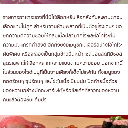
รายการอาหารของที่นี่มีให้เลือกหยิบเลือกสั่งกันละลานตาจน
เลือกแทบไม่ถูก สำหรับจานห้ามพลาดที่เป็นตัวชูโรงเด่นๆ ขอ
ยกความดีความชอบให้กลุ่มเนื้อปลามากุโระและโอโทโระที่มี
ความมันแทรกกำลังดี อีกทั้งยังมีเมนูซิกเนเจอร์อย่างโอโทโระ
คัดพิเศษ หรือจะลองเป็นกลุ่มข้าวปั้นหน้าแซลมอนสดที่มีซอส
สูตรเฉพาะให้เลือกหลากหลายแบบตามความชอบ นอกจากนี้
ในส่วนของไซด์เมนูที่เป็นจานเคียงก็เด็ดไม่แพ้กัน ทั้งเมนูของ
ทอดร้อนๆ ซุปร้อนๆ และไข่ตุ๋นเนื้อเนียนนุ่ม ปิดท้ายมื้อด้วย
ของหวานอย่างมัทฉะพาร์เฟต์หรือชีสเค้กที่สาวกของหวาน
กินแล้วต้องยิ้มแก้มปริ