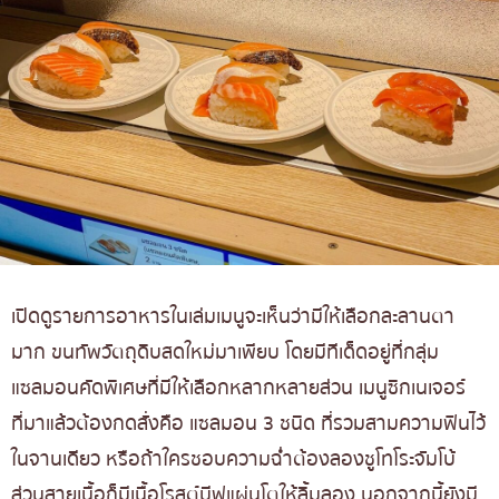
เปิดดูรายการอาหารในเล่มเมนูจะเห็นว่ามีให้เลือกละลานตา
มาก ขนทัพวัตถุดิบสดใหม่มาเพียบ โดยมีทีเด็ดอยู่ที่กลุ่ม
แซลมอนคัดพิเศษที่มีให้เลือกหลากหลายส่วน เมนูซิกเนเจอร์
ที่มาแล้วต้องกดสั่งคือ แซลมอน 3 ชนิด ที่รวมสามความฟินไว้
ในจานเดียว หรือถ้าใครชอบความฉ่ำต้องลองชูโทโระจัมโบ้
ส่วนสายเนื้อก็มีเนื้อโรสต์บีฟแผ่นโตให้ลิ้มลอง นอกจากนี้ยังมี