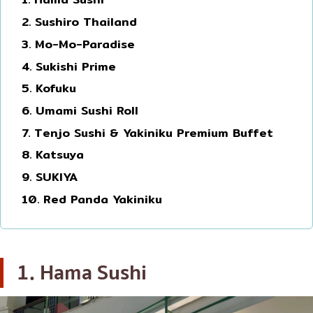
โอโคโนมิยากิ/เทปปันยากิ
บางนา
2. Sushiro Thailand
3. Mo-Mo-Paradise
ด้ง (ข้าวหน้าต่างๆ)
นานา
4. Sukishi Prime
บุฟเฟต์
อุดมสุข
5. Kofuku
มิชลิน
ศรีราชา
6. Umami Sushi Roll
สเต็ก
ไอคอนสยาม
7. Tenjo Sushi & Yakiniku Premium Buffet
ของทอดเสียบไม้
เซ็นทรัลเวิลด์
8. Katsuya
หม้อไฟญี่ปุ่น
นนทบุรี
9. SUKIYA
ของย่างเสียบไม้/เครื่องในย่าง
เชียงใหม่
10. Red Panda Yakiniku
ร้านอาหารญี่ปุ่นแบบดั้งเดิม
ลาดพร้าว
ทาโกะยากิ
สมุทรปราการ
1. Hama Sushi
โอเด้ง/เมนูตุ๋นสไตล์ญี่ปุ่น
ปทุมธานี
อาหารชุด/อาหารญี่ปุ่นสไตล์โฮมคุกกิ้ง
สมุทรสาคร