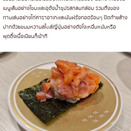
เมนูเส้นอย่างโซบะและอุด้งน้ำซุปรสกลมกล่อม รวมถึงของ
ทานเล่นอย่างไก่คาราอาเกะและมันฝรั่งทอดร้อนๆ ปิดท้ายล้าง
ปากด้วยขนมหวานสไตล์ญี่ปุ่นอย่างดังโงะหนึบหนับหรือ
พุดดิ้งเนื้อเนียนก็เข้าที