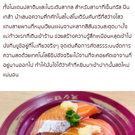
ทั้งในแดนปลาดิบและในระดับสากล สำหรับสาขาที่เซ็นทรัล ปิ่น
เกล้า นำเสนอความคึกคักในสไตล์โมเดิร์นคันทรี่ที่สว่างไสว
แถบสายพานที่หมุนเวียนแผ่นจานหลากสีสันชวนสะดุดตาตั้ง
แต่ก้าวแรกที่เดินเข้าร้าน ช่วยสร้างความรู้สึกเหมือนหลุดเข้าไป
นั่งกินซูชิอยู่ที่โตเกียวจริงๆ จุดเด่นคือการคัดสรรระบบจัดการ
ความสดด้วยเทคโนโลยีชิปอัจฉริยะใต้จานที่จะคอยคัดเอาจานที่
อยู่นานออกไป ทำให้มั่นใจได้ว่าคำที่หยิบมาเข้าปากนั้นสดใหม่
แน่นอน