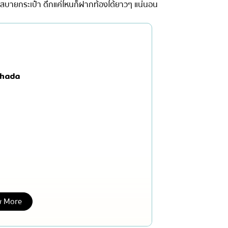
งสบายกระเป๋า ดึกแค่ไหนก็ฝากท้องได้ยาวๆ แน่นอน
เซ็นทรัลเวิลด์
นนทบุรี
เชียงใหม่
ลาดพร้าว
chada
งในย่าง
สมุทรปราการ
งเดิม
ปทุมธานี
สมุทรสาคร
่น
ภูเก็ต
สไตล์โฮมคุกกิ้ง
พัทยา
ญี่ปุ่น
ธนิยะ
พระราม 3
 More
พระราม4
อื่นๆ