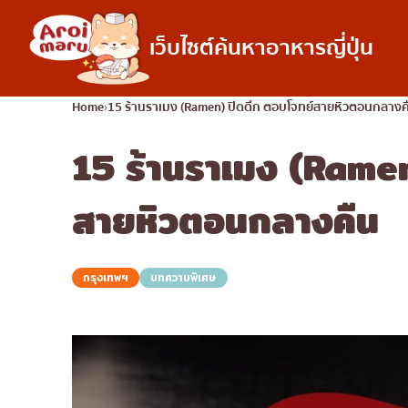
เว็บไซต์ค้นหาอาหารญี่ปุ่น
อาหารญี่ปุ่น
Home
15 ร้านราเมง (Ramen) ปิดดึก ตอบโจทย์สายหิวตอนกลางค
15 ร้านราเมง (Ramen
ค้นหาร้านอาหาร
ค้นหาตามประเภทอ
ซูชิ
สายหิวตอนกลางคืน
ราเมง
อิซากายะ
กรุงเทพฯ
บทความพิเศษ
ปิ้งย่างญี่ปุ่น/ยากินิกุ
คัตสึด้ง/ทงคัตสึ
ชาบูชาบู/สุกี้ยากี้
แกงกะหรี่ญี่ปุ่น