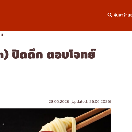
ค้นหาร้าน
ืน
) ปิดดึก ตอบโจทย์
าหาร
ค้นหาตามพื้นที่
คอลัมน์ความรู้
เจริญกรุง
บทความพิเศษ
ธนบุรี
บทความที่KOLแนะนำ
สยาม
ทองหล่อ
เอกมัย
28.05.2026 (Updated: 26.06.2026)
พร้อมพงษ์
อโศก