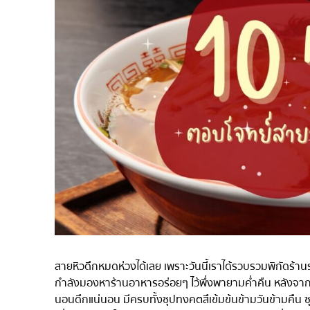
ไก่ย่างเสียบไม้สไตล์ญี่ปุ
โซบะ/อุด้ง
ขนมหวานญี่ปุ่น
เทมปุระ
โอมากาเสะ
ร้านอาหารญี่ปุ่นระดับพ
ซาชิมิ/อาหารทะเล
อาหารตะวันตกสไตล์ญี่ป
ปลาไหลย่าง
ข้าวปั้นญี่ปุ่น
ปู
โอโคโนมิยากิ/เทปปันยา
สายหิวดึกหมดห่วงได้เลย เพราะวันนี้เราได้รวบรวมพิกัดร้าน
ด้ง (ข้าวหน้าต่างๆ)
กำลังมองหาร้านอาหารอร่อยๆ ไว้พึ่งพายามค่ำคืน หลังจากผ
นอนดึกแน่นอน มีครบทั้งซุปทงคตสึเข้มข้นข้ามวันข้ามคืน ซ
บุฟเฟต์