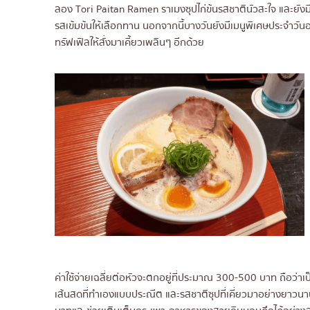
ลอง Tori Paitan Ramen ราเมงซุปไก่ข้นรสชาตินัวสะใจ และยังม
รสเข้มข้นให้เลือกทาน นอกจากนี้บางวันยังมีเมนูพิเศษประจำวันอ
ทรัฟเฟิลให้สั่งมาเคี้ยวเพลินๆ อีกด้วย
ค่าใช้จ่ายเฉลี่ยต่อหัวจะตกอยู่ที่ประมาณ 300-500 บาท ถือว่าเ
เส้นสดที่ทำเองแบบประณีต และรสชาติซุปที่เคี่ยวมาอย่างยาวนานจน