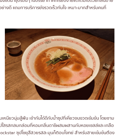
านั่งซดน้ำซุปร้อนๆ ในบรรยากาศที่เรียบง่ายแต่เต็มไปด้วยกลิ่นอาย
อย่างดี แถมการบริการยังรวดเร็วทันใจ เหมาะมากสำหรับคนที่
หนียวนุ่มสู้ฟัน เข้ากันได้ดีกับน้ำซุปที่เคี่ยวจนงวดเข้มข้น โดยชาม
ซุปใสรสกลมกล่อมที่หอมกลิ่นดาชิผสมผสานกับหอยเชลล์และเกลือ
ckstar ซุปโชยุสีสวยรสละมุนก็ตอบโจทย์ สำหรับสายเข้มข้นต้อง