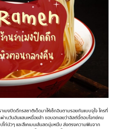
่น
อารีย์
สีลม
สาทร
อ่อนนุช
พระราม 9
รีเมียม
รัชดา
พระโขนง
ุ่น
เพลินจิต
ชิดลม
บางนา
นานา
กิ
อุดมสุข
ราเมงปิดดึกรสชาติเด็ดมาให้เช็กอินตามรอยกันแบบจุใจ ใครที่
ศรีราชา
่านวันอันแสนเหนื่อยล้า ขอบอกเลยว่าลิสต์นี้ตอบโจทย์คน
ุปไก่นัวๆ และสึเคเมนเส้นสดนุ่มหนึบ ส่งตรงความฟินจาก
ไอคอนสยาม