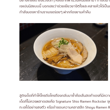
อย่างใกล้ชิด ยิ่งช่วงดึกๆ หลังจากผ่านวันเหนื่อยล้ามา การได้ม
เจแปนนิสแบบนี้ บอกเลยว่าช่วยเยียวยาจิตใจและคลายหิวได้เป็น
กำลังมองหาร้านราเมงอร่อยๆ ฝากท้องยามค่ำคืน
สูตรเด็ดที่ทำให้ใครต่อใครต้องกลับมาซ้ำคือเส้นสดทำเองที่มีความเ
เด็ดที่ไม่ควรพลาดเลยคือ Signature Shio Ramen Rockstar 
ทะเลได้อย่างลงตัว หรือถ้าชอบความคลาสสิก Shoyu Ramen Ro