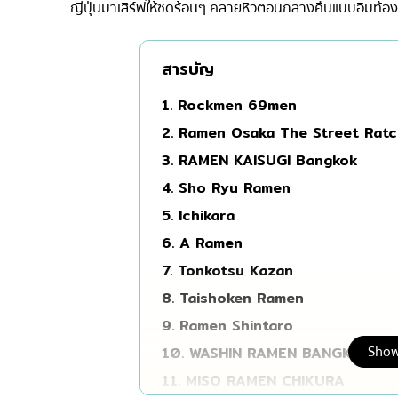
ญี่ปุ่นมาเสิร์ฟให้ซดร้อนๆ คลายหิวตอนกลางคืนแบบอิ่มท้อ
มิชลิน
สเต็ก
สารบัญ
ของทอดเสียบไม้
1. Rockmen 69men
หม้อไฟญี่ปุ่น
2. Ramen Osaka The Street Rat
ของย่างเสียบไม้/เครื่อ
3. RAMEN KAISUGI Bangkok
ร้านอาหารญี่ปุ่นแบบดั้
4. Sho Ryu Ramen
ทาโกะยากิ
5. Ichikara
โอเด้ง/เมนูตุ๋นสไตล์ญี่ปุ
6. A Ramen
อาหารชุด/อาหารญี่ปุ่น
7. Tonkotsu Kazan
เบนโตะ/บริการส่งอาหาร
8. Taishoken Ramen
9. Ramen Shintaro
Show
10. WASHIN RAMEN BANGKOK
11. MISO RAMEN CHIKURA