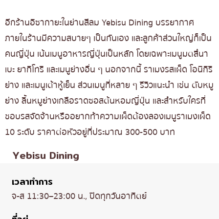
อีกร้านอิซากายะในย่านสีลม Yebisu Dining บรรยากาศ
ภายในร้านมีความสบายๆ เป็นกันเอง และลูกค้าส่วนใหญ่ก็เป็น
คนญี่ปุ่น เน้นเมนูอาหารญี่ปุ่นเป็นหลัก โดยเฉพาะเมนูมตสึนา
เบะ ยากิโทริ และเมนูย่างอื่น ๆ นอกจากนี้ ราเมงรสเผ็ด โอนิกิริ
ย่าง และเมนูเต้าหู้เย็น ส่วนเมนูที่หลาย ๆ รีวิวแนะนำ เช่น ตับหมู
ย่าง ลิ้นหมูย่างเกลือราดซอสต้นหอมญี่ปุ่น และสำหรับใครที่
ชอบรสจัดจ้านหรืออยากท้าความเผ็ดต้องลองเมนูราเมงเผ็ด
10 ระดับ ราคาต่อหัวอยู่ที่ประมาณ 300-500 บาท
Yebisu Dining
เวลาทำการ
จ-ส 11:30–23:00 น., ปิดทุกวันอาทิตย์