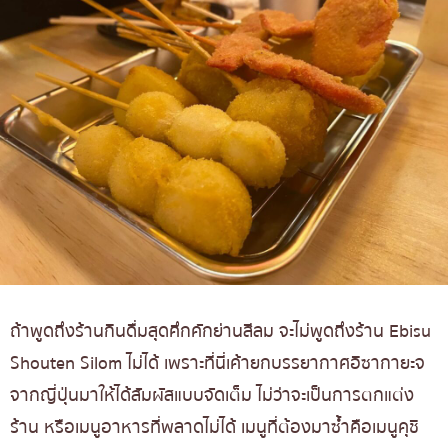
ถ้าพูดถึงร้านกินดื่มสุดคึกคักย่านสีลม จะไม่พูดถึงร้าน Ebisu
Shouten Silom ไม่ได้ เพราะที่นี่เค้ายกบรรยากาศอิซากายะจ
จากญี่ปุ่นมาให้ได้สัมผัสแบบจัดเต็ม ไม่ว่าจะเป็นการตกแต่ง
ร้าน หรือเมนูอาหารที่พลาดไม่ได้ เมนูที่ต้องมาซ้ำคือเมนูคุชิ