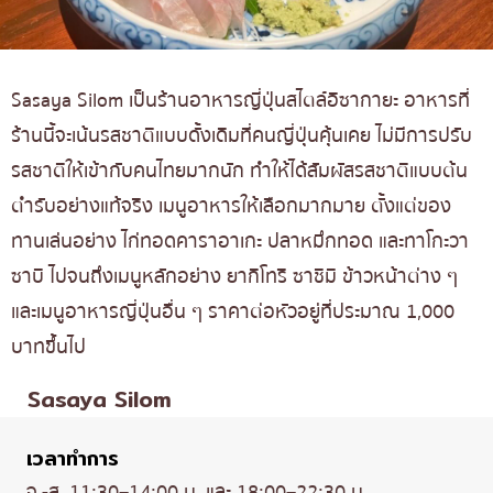
Sasaya Silom เป็นร้านอาหารญี่ปุ่นสไตล์อิซากายะ อาหารที่
ร้านนี้จะเน้นรสชาติแบบดั้งเดิมที่คนญี่ปุ่นคุ้นเคย ไม่มีการปรับ
รสชาติให้เข้ากับคนไทยมากนัก ทำให้ได้สัมผัสรสชาติแบบต้น
ตำรับอย่างแท้จริง เมนูอาหารให้เลือกมากมาย ตั้งแต่ของ
ทานเล่นอย่าง ไก่ทอดคาราอาเกะ ปลาหมึกทอด และทาโกะวา
ซาบิ ไปจนถึงเมนูหลักอย่าง ยากิโทริ ซาชิมิ ข้าวหน้าต่าง ๆ
และเมนูอาหารญี่ปุ่นอื่น ๆ ราคาต่อหัวอยู่ที่ประมาณ 1,000
บาทขึ้นไป
Sasaya Silom
เวลาทำการ
จ.-ส. 11:30–14:00 น. และ 18:00–22:30 น.