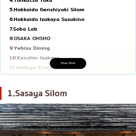
โอโคโนมิยากิ/เทปปันยากิ
บางนา
5.Hokkaido Genshiyaki Silom
6.Hokkaido Izakaya Susukino
ด้ง (ข้าวหน้าต่างๆ)
นานา
7.Soba Lab
บุฟเฟต์
อุดมสุข
8.OSAKA OHSHO
มิชลิน
ศรีราชา
9.Yebisu Dining
สเต็ก
ไอคอนสยาม
10.Kenshin Izakaya
ของทอดเสียบไม้
เซ็นทรัลเวิลด์
Show More
11.Aoringo Curry
หม้อไฟญี่ปุ่น
นนทบุรี
12.RITA Takara
ของย่างเสียบไม้/เครื่องในย่าง
เชียงใหม่
13.On The Table
1.Sasaya Silom
14.Omakase Don by Teppen
ร้านอาหารญี่ปุ่นแบบดั้งเดิม
ลาดพร้าว
15.Tsuru Udon
ทาโกะยากิ
สมุทรปราการ
16.Katsushin
โอเด้ง/เมนูตุ๋นสไตล์ญี่ปุ่น
ปทุมธานี
17.Daimasu Surawong
อาหารชุด/อาหารญี่ปุ่นสไตล์โฮมคุกกิ้ง
สมุทรสาคร
18.Koko Japanese Restaurant