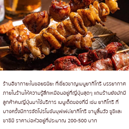
ร้านอิซากายะในซอยธนิยะ ที่เชี่ยวชาญเมนูยากิโทริ บรรยากาศ
ภายในร้านให้ความรู้สึกเหมือนอยู่ที่ญี่ปุ่นสุดๆ แถมร้านยังมักมี
ลูกค้าคนญี่ปุ่นมาใช้บริการ เมนูเด็ดของที่นี่ เช่น ยากิโทริ ที่
บางครั้งมีการจัดโปรโมชันบุฟเฟต์ยากิโทริ ชาบูลิ้นวัว ซูชิและ
ซาชิมิ ราคาต่อหัวอยู่ที่ประมาณ 200-500 บาท