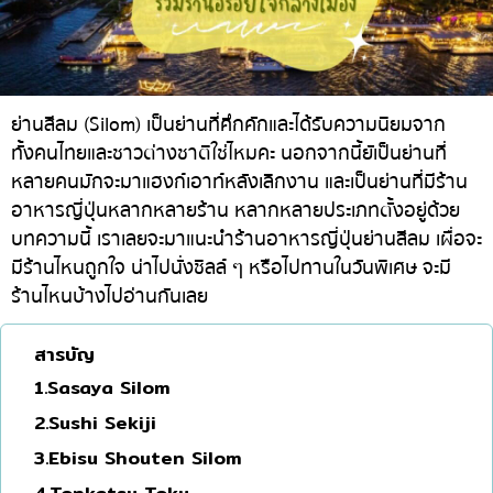
ทองหล่อ
บทความที่KOLแนะนำ
แกงกะหรี่ญี่ปุ่น
เอกมัย
ไก่ย่างเสียบไม้สไตล์ญี่ปุ่น
พร้อมพงษ์
โซบะ/อุด้ง
อโศก
ย่านสีลม (Silom) เป็นย่านที่คึกคักและได้รับความนิยมจาก
ทั้งคนไทยและชาวต่างชาติใช่ไหมคะ นอกจากนี้ยัเป็นย่านที่
ขนมหวานญี่ปุ่น
อารีย์
หลายคนมักจะมาแฮงก์เอาท์หลังเลิกงาน และเป็นย่านที่มีร้าน
เทมปุระ
สีลม
อาหารญี่ปุ่นหลากหลายร้าน หลากหลายประเภทตั้งอยู่ด้วย
บทความนี้ เราเลยจะมาแนะนำร้านอาหารญี่ปุ่นย่านสีลม เผื่อจะ
โอมากาเสะ
สาทร
มีร้านไหนถูกใจ น่าไปนั่งชิลล์ ๆ หรือไปทานในวันพิเศษ จะมี
ร้านอาหารญี่ปุ่นระดับพรีเมียม
อ่อนนุช
ร้านไหนบ้างไปอ่านกันเลย
ซาชิมิ/อาหารทะเล
พระราม 9
สารบัญ
อาหารตะวันตกสไตล์ญี่ปุ่น
รัชดา
1.Sasaya Silom
ปลาไหลย่าง
พระโขนง
2.Sushi Sekiji
ข้าวปั้นญี่ปุ่น
เพลินจิต
3.Ebisu Shouten Silom
ปู
ชิดลม
4.Tonkatsu Toku