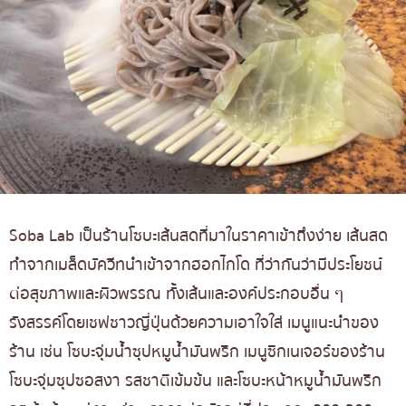
Soba Lab
เป็นร้านโซบะเส้นสดที่มาในราคาเข้าถึงง่าย เส้นสด
ทำจากเมล็ดบัควีทนำเข้าจากฮอกไกโด ที่ว่ากันว่ามีประโยชน์
ต่อสุขภาพและผิวพรรณ ทั้งเส้นและองค์ประกอบอื่น ๆ
รังสรรค์โดยเชฟชาวญี่ปุ่นด้วยความเอาใจใส่ เมนูแนะนำของ
ร้าน เช่น โซบะจุ่มน้ำซุปหมูน้ำมันพริก เมนูซิกเนเจอร์ของร้าน
โซบะจุ่มซุปซอสงา รสชาติเข้มข้น และโซบะหน้าหมูน้ำมันพริก