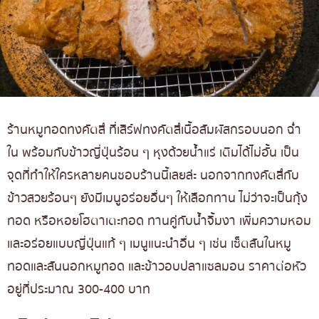
ร้านหมูทอดทงคัตสึ ที่เสิร์ฟทงคัตสึเนื้อสัมผัสกรอบนอก ฉ่ำ
ใน พร้อมกับข้าวญี่ปุ่นร้อน ๆ หุงด้วยน้ำแร่ เติมได้ไม่อั้น เป็น
จุดที่ทำให้ใครหลายคนชอบร้านนี้เลยล่ะ นอกจากทงคัตสึกับ
ข้าวสวยร้อนๆ ยังมีเมนูอร่อยอื่นๆ ให้เลือกทาน ไม่ว่าจะเป็นกุ้ง
ทอด หรือหอยโฮตาเตะทอด ทานคู่กับน้ำจิ้มงา เพิ่มความหอม
และอร่อยแบบญี่ปุ่นแท้ ๆ เมนูแนะนำอื่น ๆ เช่น เซ็ตสันในหมู
ทอดและสันนอกหมูทอด และข้าวอบปลาแซลมอน ราคาต่อหัว
อยู่ที่ประมาณ 300-400 บาท