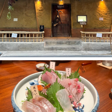
เบนโตะ/บริการส่งอาหารญี่ปุ่น
ภูเก็ต
19.SOSHI
พัทยา
20.Misato
21.TEPPANYAKI SERINA
ธนิยะ
22.Sakenomise
พระราม 3
23.AburiYatai
พระราม4
24.Izakaya Hotei
อื่นๆ
25.Hokkaido Butadon Tokachi