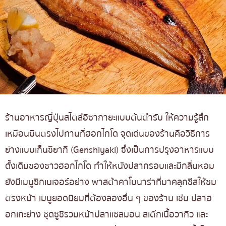
ร้านอาหารญี่ปุ่นสไตล์อิซากายะแบบต้นตำรับ ให้ความรู้สึก
เหมือนบินตรงไปทานที่ฮอกไกโด จุดเด่นของร้านคือวิธีการ
ย่างแบบเก็นชิยากิ (Genshiyaki) ซึ่งเป็นการปรุงอาหารแบบ
ดั้งเดิมของชาวฮอกไกโด ทำให้หนังปลากรอบและมีกลิ่นหอม
ยังมีเมนูซิกเนเจอร์อย่าง พาสต้าคาโบนาร่าที่มาคลุกชีสให้ชม
ตรงหน้า เมนูยอดนิยมที่ต้องลองอื่น ๆ ของร้าน เช่น ปลาฮ
อกเกะย่าง ชุดซูชิรวมหน้าปลาแซลมอน สเต๊กเนื้อวากิว และ