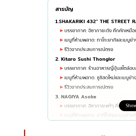
สารบัญ
มิชลิน
สเต็ก
1.SHAKARIKI 432″ THE STREET 
ของทอดเสียบไม้
บรรยากาศ: อิซากายะดัง คึกคักเหมือน
หม้อไฟญี่ปุ่น
เมนูที่ห้ามพลาด: ทาโกะยากิและเมนูย่
รีวิวจากประสบการณ์ตรง
ของย่างเสียบไม้/เครื่อ
2. Kitaro Sushi Thonglor
ร้านอาหารญี่ปุ่นแบบดั้
บรรยากาศ: ร้านอาหารญี่ปุ่นสไตล์อบ
ทาโกะยากิ
เมนูที่ห้ามพลาด: ซูชิสดใหม่และเมนูย่าง
โอเด้ง/เมนูตุ๋นสไตล์ญี่ปุ
รีวิวจากประสบการณ์ตรง
อาหารชุด/อาหารญี่ปุ่น
3. NAGIYA Asoke
เบนโตะ/บริการส่งอาหาร
Show
บรรยากาศ: อิซากายะแท้ๆ คึกคักเหมือน
เมนูที่ห้ามพลาด: ยากิโทริและเมนูย่าง
รีวิวจากประสบการณ์ตรง