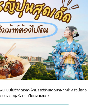
่น
อารีย์
สีลม
สาทร
อ่อนนุช
พระราม 9
รีเมียม
รัชดา
พระโขนง
ุ่น
เพลินจิต
ชิดลม
บางนา
นานา
กิ
อุดมสุข
แฟนแบบไม่จำกัดเวลา ฟ้ามีลิสต์ร้านเด็ดมาฝากค่ะ ครั้งนี้เราจะ
ศรีราชา
สวย และเมนูอร่อยจนลืมเวลาเลยค่ะ
ไอคอนสยาม