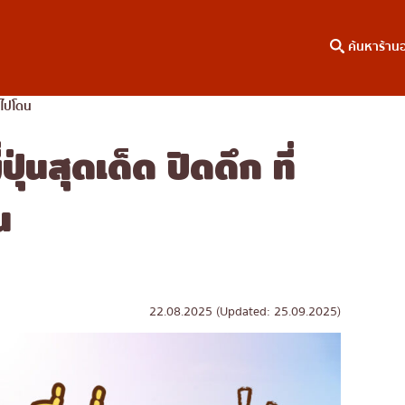
ค้นหาร้าน
องไปโดน
ุ่นสุดเด็ด ปิดดึก ที่
าหาร
ค้นหาตามพื้นที่
คอลัมน์ความรู้
เจริญกรุง
บทความพิเศษ
น
ธนบุรี
บทความที่KOLแนะนำ
สยาม
ทองหล่อ
เอกมัย
22.08.2025 (Updated: 25.09.2025)
พร้อมพงษ์
อโศก