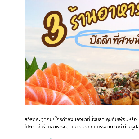
ไก่ย่างเสียบไม้สไตล์ญี่ปุ
โซบะ/อุด้ง
ขนมหวานญี่ปุ่น
เทมปุระ
โอมากาเสะ
ร้านอาหารญี่ปุ่นระดับพ
ซาชิมิ/อาหารทะเล
อาหารตะวันตกสไตล์ญี่ป
ปลาไหลย่าง
ข้าวปั้นญี่ปุ่น
ปู
โอโคโนมิยากิ/เทปปันยา
สวัสดีค่ะทุกคน! ใครกำลังมองหาที่นั่งชิลๆ คุยกับเพื่อนหรือ
ด้ง (ข้าวหน้าต่างๆ)
ไปตามล่าร้านอาหารญี่ปุ่นยอดฮิต ที่มีบรรยากาศดี ถ่ายรูป
บุฟเฟต์