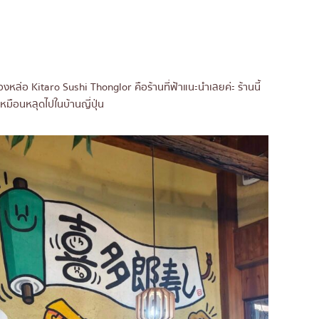
องหล่อ Kitaro Sushi Thonglor คือร้านที่ฟ้าแนะนำเลยค่ะ ร้านนี้
หมือนหลุดไปในบ้านญี่ปุ่น