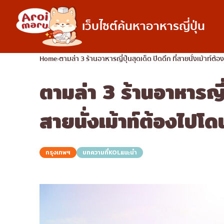
เว็บไซต์ค้นหาอาหารญี่ปุ่น
อาหารญี่ปุ่น
Home
ตามล่า 3 ร้านอาหารญี่ปุ่นสุดเด็ด ปิดดึก ที่สายนั่งเม้าท์ต้
ตามล่า 3 ร้านอาหารญี่ป
ค้นหาร้านอาหาร
ค้นหาตามประเภทอ
ซูชิ
สายนั่งเม้าท์ต้องไปโด
ราเมง
อิซากายะ
กรุงเทพฯ
บทความที่KOLแนะนำ
ปิ้งย่างญี่ปุ่น/ยากินิกุ
คัตสึด้ง/ทงคัตสึ
ชาบูชาบู/สุกี้ยากี้
แกงกะหรี่ญี่ปุ่น