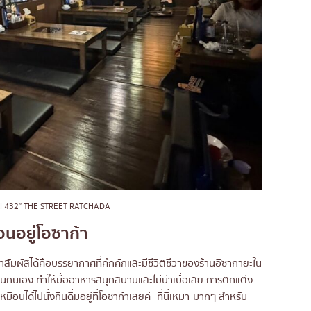
I 432″ THE STREET RATCHADA
อนอยู่โอซาก้า
ี่ฟ้าสัมผัสได้คือบรรยากาศที่คึกคักและมีชีวิตชีวาของร้านอิซากายะใน
็นกันเอง ทำให้มื้ออาหารสนุกสนานและไม่น่าเบื่อเลย การตกแต่ง
หมือนได้ไปนั่งกินดื่มอยู่ที่โอซาก้าเลยค่ะ ที่นี่เหมาะมากๆ สำหรับ