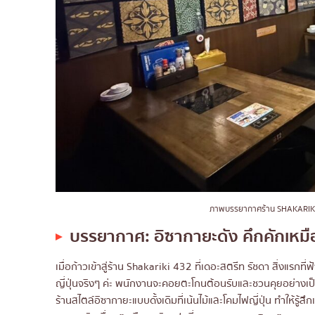
ภาพบรรยากาศร้าน SHAKARIK
บรรยากาศ: อิซากายะดัง คึกคักเหมื
เมื่อก้าวเข้าสู่ร้าน Shakariki 432 ที่เดอะสตรีท รัชดา สิ่งแรกท
ญี่ปุ่นจริงๆ ค่ะ พนักงานจะคอยตะโกนต้อนรับและชวนคุยอย่างเป
ร้านสไตล์อิซากายะแบบดั้งเดิมที่เน้นไม้และโคมไฟญี่ปุ่น ทำให้รู้สึกเ