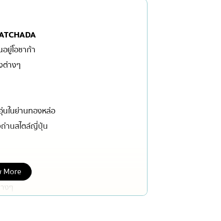
เซ็นทรัลเวิลด์
นนทบุรี
RATCHADA
เชียงใหม่
อยู่โอซาก้า
ลาดพร้าว
างต่างๆ
งในย่าง
สมุทรปราการ
งเดิม
ปทุมธานี
อุ่นในย่านทองหล่อ
สมุทรสาคร
ถ่านสไตล์ญี่ปุ่น
่น
ภูเก็ต
สไตล์โฮมคุกกิ้ง
พัทยา
ญี่ปุ่น
ธนิยะ
 More
อยู่ญี่ปุ่น
พระราม 3
ต่างๆ
พระราม4
อื่นๆ