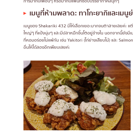
การมากับเพื่อนๆ หรือมากับแฟนที่ชอบบรรยากาศสนุกๆ
เมนูที่ห้ามพลาด: ทาโกะยากิและเมนูย
เมนูของ Shakariki 432 มีให้เลือกเยอะมากจนตาลายเลยค่ะ แต่เ
ใหญ่ๆ ที่แป้งนุ่มๆ และมีปลาหมึกชิ้นโตอยู่ข้างใน นอกจากนี้ยัง
ที่หอมอร่อยไม่แพ้กัน เช่น Yakitori (ไก่ย่างเสียบไม้) และ Salmo
อื่นให้ได้ลองอีกเพียบเลยค่ะ