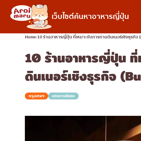
เว็บไซต์ค้นหาอาหารญี่ปุ่น
อาหารญี่ปุ่น
Home
10 ร้านอาหารญี่ปุ่น ที่เหมาะกับการทานดินเนอร์เชิงธุรกิจ 
10 ร้านอาหารญี่ปุ่น ท
ค้นหาร้านอาหาร
ค้นหาตามประเภทอ
ซูชิ
ดินเนอร์เชิงธุรกิจ (
ราเมง
อิซากายะ
กรุงเทพฯ
บทความพิเศษ
ปิ้งย่างญี่ปุ่น/ยากินิกุ
คัตสึด้ง/ทงคัตสึ
ชาบูชาบู/สุกี้ยากี้
แกงกะหรี่ญี่ปุ่น