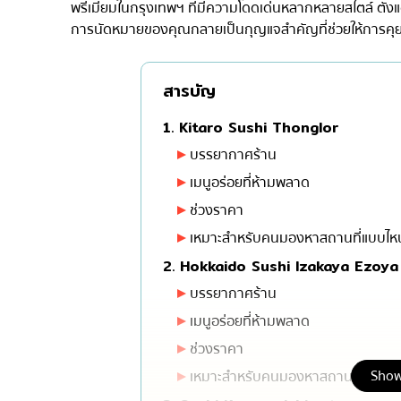
พรีเมียมในกรุงเทพฯ ที่มีความโดดเด่นหลากหลายสไตล์ ตั้งแต่
มิชลิน
การนัดหมายของคุณกลายเป็นกุญแจสำคัญที่ช่วยให้การคุยธุร
สเต็ก
ของทอดเสียบไม้
สารบัญ
หม้อไฟญี่ปุ่น
1. Kitaro Sushi Thonglor
ของย่างเสียบไม้/เครื่อ
บรรยากาศร้าน
ร้านอาหารญี่ปุ่นแบบดั้
เมนูอร่อยที่ห้ามพลาด
ทาโกะยากิ
ช่วงราคา
เหมาะสำหรับคนมองหาสถานที่แบบไห
โอเด้ง/เมนูตุ๋นสไตล์ญี่ปุ
2. Hokkaido Sushi Izakaya Ezoya
อาหารชุด/อาหารญี่ปุ่น
บรรยากาศร้าน
เบนโตะ/บริการส่งอาหาร
เมนูอร่อยที่ห้ามพลาด
ช่วงราคา
Show
เหมาะสำหรับคนมองหาสถานที่แบบไห