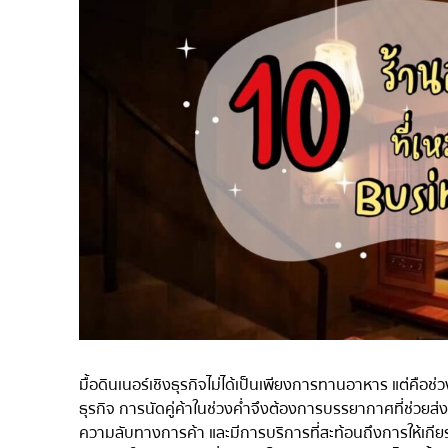
ไก่ย่างเสียบไม้สไตล์ญี่ปุ
โซบะ/อุด้ง
ขนมหวานญี่ปุ่น
เทมปุระ
โอมากาเสะ
ร้านอาหารญี่ปุ่นระดับพ
ซาชิมิ/อาหารทะเล
อาหารตะวันตกสไตล์ญี่ป
ปลาไหลย่าง
ข้าวปั้นญี่ปุ่น
ปู
โอโคโนมิยากิ/เทปปันยา
มื้อดินเนอร์เชิงธุรกิจไม่ได้เป็นเพียงการทานอาหาร แต่ค
ด้ง (ข้าวหน้าต่างๆ)
ธุรกิจ การนัดคู่ค้าในช่วงค่ำจึงต้องการบรรยากาศที่ช่วยส่ง
ความลับทางการค้า และมีการบริการที่สะท้อนถึงการให้เกียรต
บุฟเฟต์