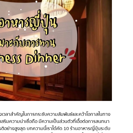
่น
อารีย์
สีลม
สาทร
อ่อนนุช
พระราม 9
รีเมียม
รัชดา
พระโขนง
ุ่น
เพลินจิต
ชิดลม
บางนา
นานา
กิ
อุดมสุข
ือช่วงเวลาสำคัญในการกระชับความสัมพันธ์และคว้าโอกาสในทาง
ศรีราชา
เสริมความน่าเชื่อถือ มีความเป็นส่วนตัวที่เอื้อต่อการสนทนา
ิอย่างสูงสุด บทความนี้เราได้คัด 10 ร้านอาหารญี่ปุ่นระดับ
ไอคอนสยาม