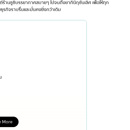
ร้านซูชิบรรยากาศสบายๆ ไปจนถึงยากินิกุชั้นเลิศ เพื่อให้ทุก
เซ็นทรัลเวิลด์
กิจราบรื่นและมั่นคงยิ่งกว่าเดิม
นนทบุรี
เชียงใหม่
ลาดพร้าว
งในย่าง
สมุทรปราการ
งเดิม
ปทุมธานี
สมุทรสาคร
น
่น
ภูเก็ต
สไตล์โฮมคุกกิ้ง
พัทยา
ญี่ปุ่น
ธนิยะ
พระราม 3
พระราม4
 More
น
อื่นๆ