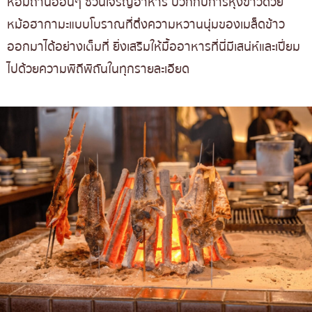
หอมถ่านอ่อนๆ ชวนเจริญอาหาร บวกกับการหุงข้าวด้วย
หม้อฮากามะแบบโบราณที่ดึงความหวานนุ่มของเมล็ดข้าว
ออกมาได้อย่างเต็มที่ ยิ่งเสริมให้มื้ออาหารที่นี่มีเสน่ห์และเปี่ยม
ไปด้วยความพิถีพิถันในทุกรายละเอียด