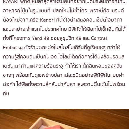
KAYAKI พิกัดใหม่ล่าสุดสำหรับคนที่อยากเปิดประสบการณ์กิน
อาหารญี่ปุ่นในรูปแบบที่แปลกใหม่ไม่ซ้ำใคร เพราะนี่คือแบรนด์
น้องใหม่จากเครือ Kanori ที่ตั้งใจนำเสนอคอนเซ็ปต์โอมากา
เสะปลาย่างเจ้าแรกในประเทศไทย มีพิกัดให้เลือกไปเช็กอินกันได้
ทั้งที่โครงการ Yard 49 ซอยสุขุมวิท 49 และ Central
Embassy ตัวร้านตกแต่งในสไตล์โมเดิร์นที่ดูเรียบหรู ทว่าให้
ความรู้สึกอบอุ่นเป็นกันเอง ไฮไลต์เด็ดคือการได้นั่งล้อมรอบส
เตชันเตาถ่านแผ่ความร้อนระอุ ทำให้เราได้กลิ่นหอมของควัน
จางๆ พร้อมกับดูเชฟย่างปลาแต่ละชนิดอย่างพิถีพิถันแบบคำ
ต่อคำ ได้ฟีลทั้งความลึกลับน่าค้นหาและความตื่นเต้นไปพร้อม
กัน