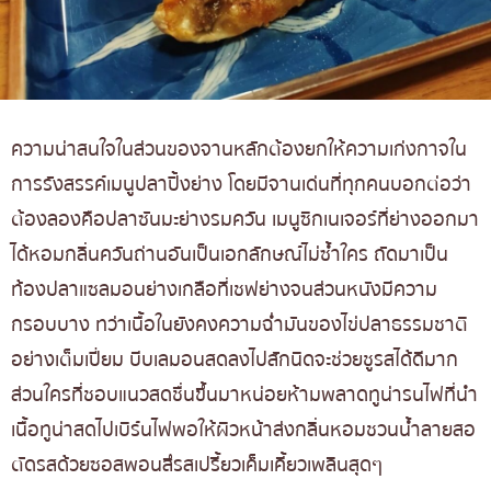
ความน่าสนใจในส่วนของจานหลักต้องยกให้ความเก่งกาจใน
การรังสรรค์เมนูปลาปิ้งย่าง โดยมีจานเด่นที่ทุกคนบอกต่อว่า
ต้องลองคือปลาซันมะย่างรมควัน เมนูซิกเนเจอร์ที่ย่างออกมา
ได้หอมกลิ่นควันถ่านอันเป็นเอกลักษณ์ไม่ซ้ำใคร ถัดมาเป็น
ท้องปลาแซลมอนย่างเกลือที่เชฟย่างจนส่วนหนังมีความ
กรอบบาง ทว่าเนื้อในยังคงความฉ่ำมันของไข่ปลาธรรมชาติ
อย่างเต็มเปี่ยม บีบเลมอนสดลงไปสักนิดจะช่วยชูรสได้ดีมาก
ส่วนใครที่ชอบแนวสดชื่นขึ้นมาหน่อยห้ามพลาดทูน่ารนไฟที่นำ
เนื้อทูน่าสดไปเบิร์นไฟพอให้ผิวหน้าส่งกลิ่นหอมชวนน้ำลายสอ
ตัดรสด้วยซอสพอนสึรสเปรี้ยวเค็มเคี้ยวเพลินสุดๆ