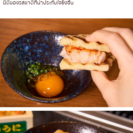
มิติของรสชาติที่น่าประทับใจยิ่งขึ้น