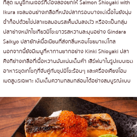
ที่สุด เมนูซิกเนเจอร์ที่ต้องลองยกให้ Salmon Shioyaki with
Ikura แซลมอนย่างเกลือที่หนังปลากรอบบางแต่เนื้อในยังนุ่ม
ฉ่ำท็อปด้วยไข่ปลาแซลมอนรสเค็มมันลงตัว หรือจะเป็นกลุ่ม
ปลาย่างหมักไซเกียวมิโซะขาวรสหวานละมุนอย่าง Gindara
Saikyo ปลายักษ์เนื้อเนียนที่ส่งกลิ่นหอมโชยมาแต่ไกล
นอกจากนี้ยังมีเมนูที่หาทานยากอย่าง Kinki Shioyaki ปลา
คิงกิย่างเกลือที่เนื้อหวานมันแน่นเต็มคำ เสิร์ฟมาในรูปแบบเซต
อาหารชุดเทโชกุที่จับคู่กับซุปมิโซะร้อนๆ และเครื่องเคียงโฮม
เมดสูตรเฉพาะ เติมเต็มความกลมกล่อมได้อย่างสมบูรณ์แบบ