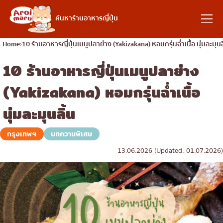
อาหารญี่ปุ่น
ค้นหาร้านอาหารญี่ปุ่น
Home
10 ร้านอาหารญี่ปุ่นเมนูปลาย่าง (Yakizakana) หอมกรุ่นฉ่ำเนื้อ นุ่มละมุนล
10 ร้านอาหารญี่ปุ่นเมนูปลาย่าง
ค้นหาร้านอาหาร
(Yakizakana) หอมกรุ่นฉ่ำเนื้อ
ค้นหาตามประเภทอาหาร
นุ่มละมุนลิ้น
ซูชิ
กรุงเทพฯ
บทความพิเศษ
ค้นหาตามพื้นที่
ราเมง
13.06.2026 (Updated: 01.07.2026)
อิซากายะ
เจริญกรุง
คอลัมน์ความรู้
ปิ้งย่างญี่ปุ่น/ยากินิกุ
ธนบุรี
คัตสึด้ง/ทงคัตสึ
สยาม
บทความพิเศษ
ชาบูชาบู/สุกี้ยากี้