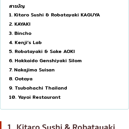
สารบัญ
โอโคโนมิยากิ/เทปปันยากิ
บางนา
1. Kitaro Sushi & Robatayaki KAGUYA
ด้ง (ข้าวหน้าต่างๆ)
นานา
2. KAYAKI
บุฟเฟต์
อุดมสุข
3. Bincho
มิชลิน
ศรีราชา
4. Kenji’s Lab
สเต็ก
ไอคอนสยาม
5. Robatayaki & Sake AOKI
ของทอดเสียบไม้
6. Hokkaido Genshiyaki Silom
เซ็นทรัลเวิลด์
7. Nakajima Suisan
หม้อไฟญี่ปุ่น
นนทบุรี
8. Ootoya
ของย่างเสียบไม้/เครื่องในย่าง
เชียงใหม่
9. Tsubohachi Thailand
ร้านอาหารญี่ปุ่นแบบดั้งเดิม
ลาดพร้าว
10. Yayoi Restaurant
ทาโกะยากิ
สมุทรปราการ
โอเด้ง/เมนูตุ๋นสไตล์ญี่ปุ่น
ปทุมธานี
อาหารชุด/อาหารญี่ปุ่นสไตล์โฮมคุกกิ้ง
สมุทรสาคร
1. Kitaro Sushi & Robatayaki