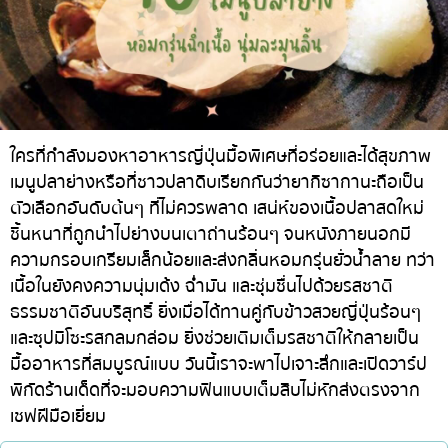
ทองหล่อ
บทความที่KOLแนะนำ
แกงกะหรี่ญี่ปุ่น
เอกมัย
ไก่ย่างเสียบไม้สไตล์ญี่ปุ่น
พร้อมพงษ์
โซบะ/อุด้ง
อโศก
ขนมหวานญี่ปุ่น
อารีย์
ใครที่กำลังมองหาอาหารญี่ปุ่นมื้อพิเศษที่อร่อยและได้สุขภาพ
เมนูปลาย่างหรือที่ชาวปลาดิบเรียกกันว่ายากิซากานะถือเป็น
เทมปุระ
สีลม
ตัวเลือกอันดับต้นๆ ที่ไม่ควรพลาด เสน่ห์ของเนื้อปลาสดใหม่
โอมากาเสะ
สาทร
ชิ้นหนาที่ถูกนำไปย่างบนเตาถ่านร้อนๆ จนหนังภายนอกมี
ร้านอาหารญี่ปุ่นระดับพรีเมียม
อ่อนนุช
ความกรอบเกรียมเล็กน้อยและส่งกลิ่นหอมกรุ่นยั่วน้ำลาย ทว่า
เนื้อในยังคงความนุ่มเด้ง ฉ่ำมัน และชุ่มชื่นไปด้วยรสชาติ
ซาชิมิ/อาหารทะเล
พระราม 9
ธรรมชาติอันบริสุทธิ์ ยิ่งเมื่อได้ทานคู่กับข้าวสวยญี่ปุ่นร้อนๆ
อาหารตะวันตกสไตล์ญี่ปุ่น
รัชดา
และซุปมิโซะรสกลมกล่อม ยิ่งช่วยเติมเต็มรสชาติให้กลายเป็น
มื้ออาหารที่สมบูรณ์แบบ วันนี้เราจะพาไปเจาะลึกและเปิดวาร์ป
ปลาไหลย่าง
พระโขนง
พิกัดร้านเด็ดที่จะมอบความฟินแบบเต็มสิบไม่หักส่งตรงจาก
ข้าวปั้นญี่ปุ่น
เพลินจิต
เชฟฝีมือเยี่ยม
ปู
ชิดลม