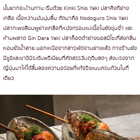
นั้นยากจะต้านทาน เริ่มด้วย Kinki Shio Yaki ปลาคิงกิย่าง
เกลือ เนื้อหวานมันนุ่มลิ้น ถัดมาคือ Nodoguro Shio Yaki
ปลากะพงสีชมพูย่างเกลือที่หนังกรอบแต่เนื้อในยังชุ่มฉ่ำ และ
ห้ามพลาด Gin Dara Yaki ปลาค็อดดำย่างซอสมิโซะที่ส่งกลิ่น
หอมยั่วน้ำลาย นอกเหนือจากสารพัดจานย่างแล้ว ทางร้านยัง
มีซูชิและซาชิมิระดับพรีเมียมที่คัดสรรวัตถุดิบสดๆ ส่งตรงจาก
ญี่ปุ่นมาให้ได้ลิ้มลองความอร่อยที่แท้จริงแบบครบถ้วนในที่
เดียว