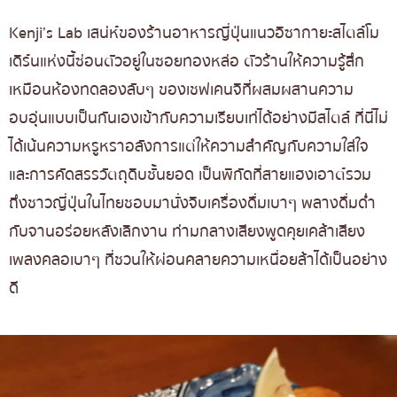
Kenji’s Lab เสน่ห์ของร้านอาหารญี่ปุ่นแนวอิซากายะสไตล์โม
เดิร์นแห่งนี้ซ่อนตัวอยู่ในซอยทองหล่อ ตัวร้านให้ความรู้สึก
เหมือนห้องทดลองลับๆ ของเชฟเคนจิที่ผสมผสานความ
อบอุ่นแบบเป็นกันเองเข้ากับความเรียบเท่ได้อย่างมีสไตล์ ที่นี่ไม่
ได้เน้นความหรูหราอลังการแต่ให้ความสำคัญกับความใส่ใจ
และการคัดสรรวัตถุดิบชั้นยอด เป็นพิกัดที่สายแฮงเอาต์รวม
ถึงชาวญี่ปุ่นในไทยชอบมานั่งจิบเครื่องดื่มเบาๆ พลางดื่มด่ำ
กับจานอร่อยหลังเลิกงาน ท่ามกลางเสียงพูดคุยเคล้าเสียง
เพลงคลอเบาๆ ที่ชวนให้ผ่อนคลายความเหนื่อยล้าได้เป็นอย่าง
ดี