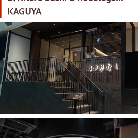
เบนโตะ/บริการส่งอาหารญี่ปุ่น
ภูเก็ต
KAGUYA
พัทยา
ธนิยะ
พระราม 3
พระราม4
อื่นๆ