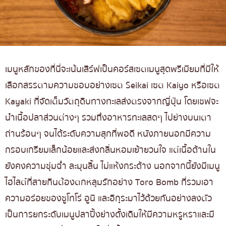
เมนูหลักของที่นี่จะเน้นเสิร์ฟเป็นคอร์สเซตเมนูสุดพรีเมียมที่มีให้
เลือกสรรตามความชอบอย่างเซต Seikai เซต Kaiyo หรือเซต
Kayaki ที่จัดเต็มวัตถุดิบทางทะเลส่งตรงจากญี่ปุ่น โดยเชฟจะ
นำเนื้อปลาส่วนต่างๆ รวมถึงอาหารทะเลสดๆ ไปย่างบนเตา
ถ่านร้อนๆ จนได้ระดับความสุกที่พอดี หนังภายนอกมีความ
กรอบเกรียมเล็กน้อยและส่งกลิ่นหอมเย้ายวนใจ แต่เนื้อด้านใน
ยังคงความชุ่มฉ่ำ ละมุนลิ้น ไม่แห้งกระด้าง นอกจากนี้ยังมีเมนู
ไฮไลต์ที่สายกินต้องตกหลุมรักอย่าง Toro Bomb ที่รวมเอา
ความอร่อยของชูโทโร่ อูนิ และอิกุระมาไว้ด้วยกันอย่างลงตัว
เป็นการยกระดับเมนูปลาปิ้งย่างดั้งเดิมให้มีความหรูหราและมี