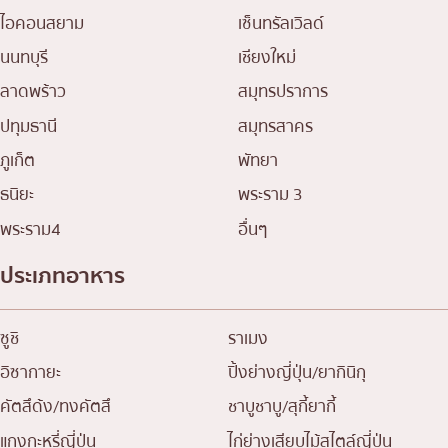
ไอคอนสยาม
เซ็นทรัลเวิลด์
นนทบุรี
เชียงใหม่
ลาดพร้าว
สมุทรปราการ
ปทุมธานี
สมุทรสาคร
ภูเก็ต
พัทยา
ธนิยะ
พระราม 3
พระราม4
อื่นๆ
ประเภทอาหาร
ซูชิ
ราเมง
อิซากายะ
ปิ้งย่างญี่ปุ่น/ยากินิกุ
คัตสึด้ง/ทงคัตสึ
ชาบูชาบู/สุกี้ยากี้
แกงกะหรี่ญี่ปุ่น
ไก่ย่างเสียบไม้สไตล์ญี่ปุ่น