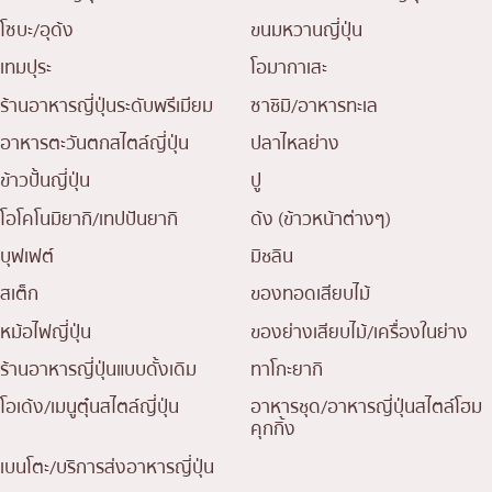
โซบะ/อุด้ง
ขนมหวานญี่ปุ่น
เทมปุระ
โอมากาเสะ
ร้านอาหารญี่ปุ่นระดับพรีเมียม
ซาชิมิ/อาหารทะเล
อาหารตะวันตกสไตล์ญี่ปุ่น
ปลาไหลย่าง
ข้าวปั้นญี่ปุ่น
ปู
โอโคโนมิยากิ/เทปปันยากิ
ด้ง (ข้าวหน้าต่างๆ)
บุฟเฟต์
มิชลิน
สเต็ก
ของทอดเสียบไม้
หม้อไฟญี่ปุ่น
ของย่างเสียบไม้/เครื่องในย่าง
ร้านอาหารญี่ปุ่นแบบดั้งเดิม
ทาโกะยากิ
โอเด้ง/เมนูตุ๋นสไตล์ญี่ปุ่น
อาหารชุด/อาหารญี่ปุ่นสไตล์โฮม
คุกกิ้ง
เบนโตะ/บริการส่งอาหารญี่ปุ่น