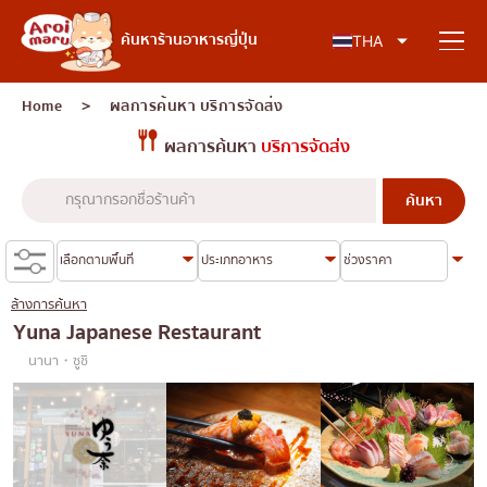
อาหารญี่ปุ่น
ค้นหาร้านอาหารญี่ปุ่น
THA
Home
＞ ผลการค้นหา
บริการจัดส่ง
ผลการค้นหา
บริการจัดส่ง
ค้นหาร้านอาหาร
ค้นหาตามประเภทอาหาร
ซูชิ
ล้างการค้นหา
ค้นหาตามพื้นที่
ราเมง
Yuna Japanese Restaurant
นานา・ซูชิ
อิซากายะ
เจริญกรุง
คอลัมน์ความรู้
ปิ้งย่างญี่ปุ่น/ยากินิกุ
ธนบุรี
คัตสึด้ง/ทงคัตสึ
สยาม
บทความพิเศษ
ชาบูชาบู/สุกี้ยากี้