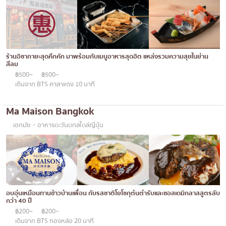
โอโคโนมิยากิ/เทปปันยากิ
บางนา
ด้ง (ข้าวหน้าต่างๆ)
นานา
บุฟเฟต์
อุดมสุข
ร้านอิซากายะสุดคึกคัก มาพร้อมกับเมนูอาหารสุดฮิต แหล่งรวมความสุขในย่าน
สีลม
มิชลิน
ศรีราชา
฿500~
฿500~
เดินจาก BTS ศาลาแดง 10 นาที
สเต็ก
ไอคอนสยาม
ของทอดเสียบไม้
เซ็นทรัลเวิลด์
Ma Maison Bangkok
หม้อไฟญี่ปุ่น
นนทบุรี
เอกมัย・อาหารตะวันตกสไตล์ญี่ปุ่น
ของย่างเสียบไม้/เครื่องในย่าง
เชียงใหม่
ร้านอาหารญี่ปุ่นแบบดั้งเดิม
ลาดพร้าว
ทาโกะยากิ
สมุทรปราการ
อบอุ่นเหมือนทานข้าวบ้านเพื่อน กับรสชาติโยโชกุต้นตำรับและซอสเดมิกลาสสูตรลับ
โอเด้ง/เมนูตุ๋นสไตล์ญี่ปุ่น
ปทุมธานี
กว่า 40 ปี
฿200~
฿200~
อาหารชุด/อาหารญี่ปุ่นสไตล์โฮมคุกกิ้ง
สมุทรสาคร
เดินจาก BTS ทองหล่อ 20 นาที