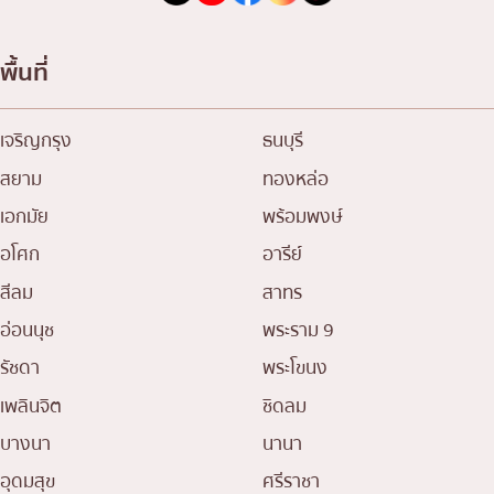
พื้นที่
เจริญกรุง
ธนบุรี
สยาม
ทองหล่อ
เอกมัย
พร้อมพงษ์
อโศก
อารีย์
สีลม
สาทร
อ่อนนุช
พระราม 9
รัชดา
พระโขนง
เพลินจิต
ชิดลม
บางนา
นานา
อุดมสุข
ศรีราชา