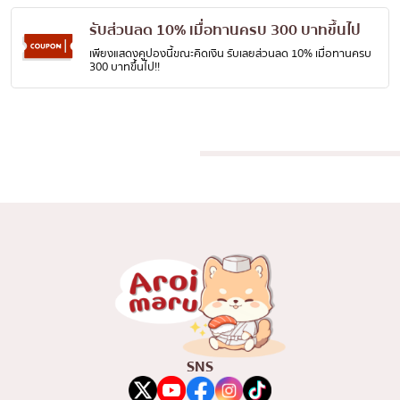
เบนโตะ/บริการส่งอาหารญี่ปุ่น
ภูเก็ต
รับส่วนลด 10% เมื่อทานครบ 300 บาทขึ้นไป
พัทยา
เพียงแสดงคูปองนี้ขณะคิดเงิน รับเลยส่วนลด 10% เมื่อทานครบ
300 บาทขึ้นไป!!
ธนิยะ
พระราม 3
พระราม4
อื่นๆ
SNS