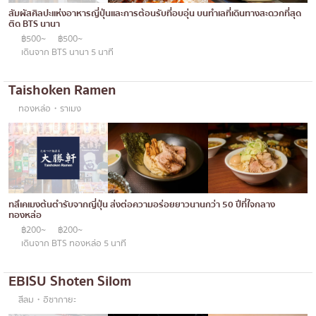
ทองหล่อ
บทความที่KOLแนะนำ
สัมผัสศิลปะแห่งอาหารญี่ปุ่นและการต้อนรับที่อบอุ่น บนทำเลที่เดินทางสะดวกที่สุด
แกงกะหรี่ญี่ปุ่น
ติด BTS นานา
เอกมัย
฿500~
฿500~
ไก่ย่างเสียบไม้สไตล์ญี่ปุ่น
พร้อมพงษ์
เดินจาก BTS นานา 5 นาที
โซบะ/อุด้ง
อโศก
Taishoken Ramen
ขนมหวานญี่ปุ่น
อารีย์
ทองหล่อ・ราเมง
เทมปุระ
สีลม
โอมากาเสะ
สาทร
ร้านอาหารญี่ปุ่นระดับพรีเมียม
อ่อนนุช
ซาชิมิ/อาหารทะเล
ทสึเคเมงต้นตำรับจากญี่ปุ่น ส่งต่อความอร่อยยาวนานกว่า 50 ปีที่ใจกลาง
พระราม 9
ทองหล่อ
อาหารตะวันตกสไตล์ญี่ปุ่น
฿200~
฿200~
รัชดา
เดินจาก BTS ทองหล่อ 5 นาที
ปลาไหลย่าง
พระโขนง
EBISU Shoten Silom
ข้าวปั้นญี่ปุ่น
เพลินจิต
สีลม・อิซากายะ
ปู
ชิดลม