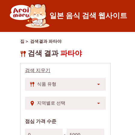
일본 음식 검색 웹사이트
일본 음식
집
＞ 검색결과
파타야
레스토랑 찾기
음식 종류로 검색
검색 결과
파타야
스시
검색 지우기
라면
이자카야
일본식 바비큐/야키
가츠동/돈까스
샤브샤브/스키야키
점심 가격 수준
일본식 카레
-