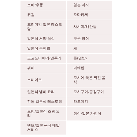
소바/우동
일본 과자
튀김
오마카세
프리미엄 일본 레스토
사시미/해산물
랑
일본식 서양 음식
구운 장어
일본식 주먹밥
게
오코노미야키/덴푸라
돈(덮밥)
뷔페
미쉐린
꼬치에 꽂은 튀긴 음
스테이크
식
일본식 냄비 요리
꼬치구이/곱창구이
전통 일본식 레스토랑
타코야키
오뎅/일본식 조림 요
정식/일본 가정식
리
벤또/일본 음식 배달
서비스