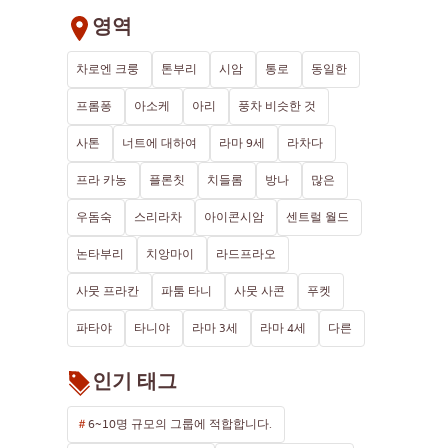
영역
차로엔 크룽
톤부리
시암
통로
동일한
프롬퐁
아소케
아리
풍차 비슷한 것
사톤
너트에 대하여
라마 9세
라차다
프라 카농
플론칫
치들롬
방나
많은
우돔숙
스리라차
아이콘시암
센트럴 월드
논타부리
치앙마이
라드프라오
사뭇 프라칸
파툼 타니
사뭇 사콘
푸켓
파타야
타니야
라마 3세
라마 4세
다른
인기 태그
6~10명 규모의 그룹에 적합합니다.