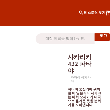
레스토랑 찾기
지역별 검색
지식 칼럼
차로엔 크룽
특별기사
샤카리키
톤부리
KOL이 추천하는 기사
432 파타
시암
야
니쿠
통로
파타야 이자카
야
동일한
파타야 중심가에 위치
프롬퐁
한 이 일본식 이자카야
는 마치 오사카가 태국
으로 옮겨온 듯한 분위
아소케
기를 자아냅니다.