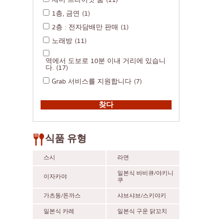
세미 프라이빗 룸
(11)
1층, 금연
(1)
2층 : 전자담배만 판매
(1)
노래방
(11)
역에서 도보로 10분 이내 거리에 있습니
다.
(17)
Grab 서비스를 지원합니다
(7)
식품 유형
스시
라면
일본식 바비큐/야키니
이자카야
쿠
가츠동/돈까스
샤브샤브/스키야키
일본식 카레
일본식 구운 닭꼬치