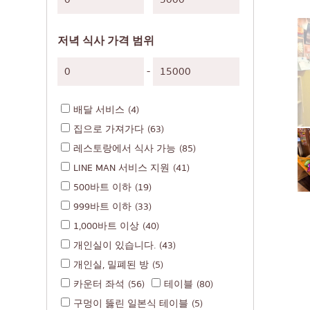
일본식 구운 닭꼬치
소바/우동
저녁 식사 가격 범위
일본 과자
튀김
-
오마카세
배달 서비스
(4)
프리미엄 일본 레스
집으로 가져가다
(63)
사시미/해산물
레스토랑에서 식사 가능
(85)
일본식 서양 음식
LINE MAN 서비스 지원
(41)
구운 장어
500바트 이하
(19)
999바트 이하
(33)
일본식 주먹밥
1,000바트 이상
(40)
게
개인실이 있습니다.
(43)
오코노미야키/덴푸라
개인실, 밀폐된 방
(5)
돈(덮밥)
카운터 좌석
(56)
테이블
(80)
구멍이 뚫린 일본식 테이블
(5)
뷔페