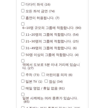
다다미 좌석
(16)
미쉐린
모든 좌석 금연
(74)
스테이크
흡연이 허용됩니다.
(7)
꼬치에 꽂은 튀긴 음
6~10명 규모의 그룹에 적합합니다.
(90)
일본식 냄비 요리
11~20명의 그룹에 적합합니다.
(54)
꼬치구이/곱창구이
21~30명의 그룹에 적합합니다.
(25)
전통 일본식 레스토
31~49명의 그룹에 적합합니다.
(6)
50명 이상의 그룹에 적합합니다.
(4)
타코야키
오뎅/일본식 조림 요
역에서 도보로 5분 이내 거리에 있습니
다.
(27)
정식/일본 가정식
주차
(73)
어린이용 의자
(6)
벤또/일본 음식 배달
일본 TV
(1)
점심
(34)
매일 영업 / 휴일 없음
(81)
일본 사케에는 여러 종류가 있습니다.
(85)