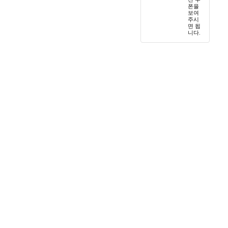
폰을
센트럴 월드
보여
주시
면 됩
논타부리
니다.
식
치앙마이
라드프라오
사뭇 프라칸
랑
파툼 타니
사뭇 사콘
리
푸켓
파타야
 서비스
타니야
라마 3세
라마 4세
다른