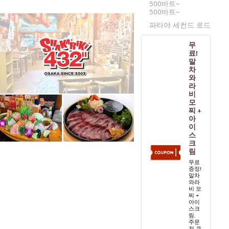
아리
500바트~
500바트~
풍차 비슷한 것
파타야 세컨드 로드
사톤
무
너트에 대하여
료!
말
라마 9세
차
와
토랑
라차다
라
비
모
프라 카농
찌 +
아
플론칫
이
스
치들롬
크
림
방나
무료
증정!
많은
말차
와라
비 모
우돔숙
찌 +
아이
스리라차
스크
림.
주문
아이콘시암
전 쿠