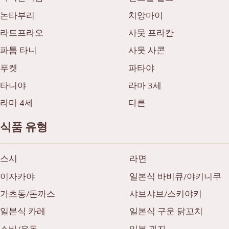
논타부리
치앙마이
라드프라오
사뭇 프라칸
파툼 타니
사뭇 사콘
푸켓
파타야
타니야
라마 3세
라마 4세
다른
식품 유형
스시
라면
이자카야
일본식 바비큐/야키니쿠
가츠동/돈까스
샤브샤브/스키야키
일본식 카레
일본식 구운 닭꼬치