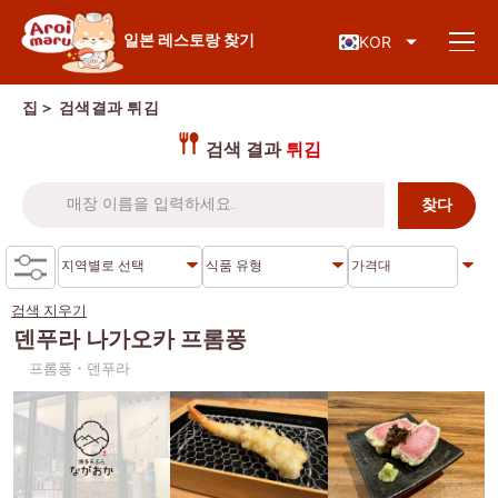
일본 음식
일본 레스토랑 찾기
KOR
집
＞ 검색결과
튀김
검색 결과
튀김
레스토랑 찾기
음식 종류로 검색
스시
검색 지우기
지역별 검색
라면
덴푸라 나가오카 프롬퐁
프롬퐁・덴푸라
이자카야
차로엔 크룽
지식 칼럼
일본식 바비큐/야키니쿠
톤부리
가츠동/돈까스
시암
특별기사
샤브샤브/스키야키