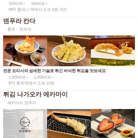
300바트~
300바트~
MRT 룸피니 역에서 도보 5분 거리
덴푸라 칸다
통로・덴푸라
전문 요리사의 섬세한 기술로 튀긴 바삭한 튀김을 맛보세요.
1,000바트~
1,000바트~
BTS 통로역에서 도보 15분
튀김 나가오카 에카마이
에카마이 덴푸라