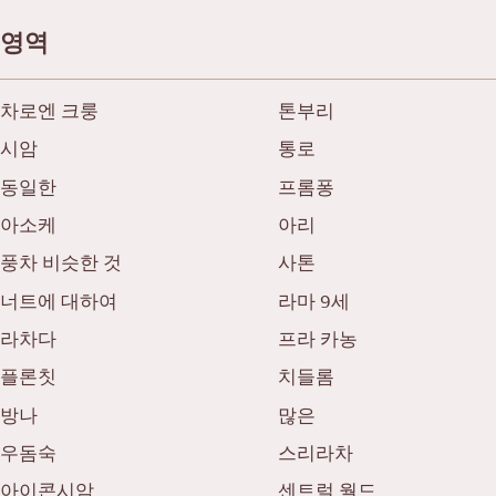
영역
차로엔 크룽
톤부리
시암
통로
동일한
프롬퐁
아소케
아리
풍차 비슷한 것
사톤
너트에 대하여
라마 9세
라차다
프라 카농
플론칫
치들롬
방나
많은
우돔숙
스리라차
아이콘시암
센트럴 월드