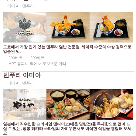
벤또/일본 음식 배달 서비스
푸켓
라마 4・덴푸라
파타야
타니야
라마 3세
도쿄에서 가장 인기 있는 덴푸라 덮밥 전문점, 세계적 수준의 수상 경력으로
라마 4세
입증된 맛.
300바트~
300바트~
다른
MRT 룸피니 역에서 도보 5분 거리
덴푸라 야마야
라마 4・덴푸라
일본에서 직수입한 프리미엄 멘타이코(매운 명란젓)를 무제한으로 얹어 드
실 수 있는, 정통 하카타 스타일의 가벼우면서도 바삭한 식감을 경험해 보세
요.