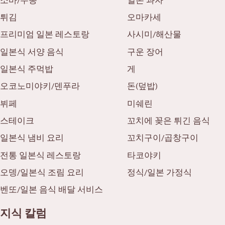
소바/우동
일본 과자
튀김
오마카세
프리미엄 일본 레스토랑
사시미/해산물
일본식 서양 음식
구운 장어
일본식 주먹밥
게
오코노미야키/덴푸라
돈(덮밥)
뷔페
미쉐린
스테이크
꼬치에 꽂은 튀긴 음식
일본식 냄비 요리
꼬치구이/곱창구이
전통 일본식 레스토랑
타코야키
오뎅/일본식 조림 요리
정식/일본 가정식
벤또/일본 음식 배달 서비스
지식 칼럼