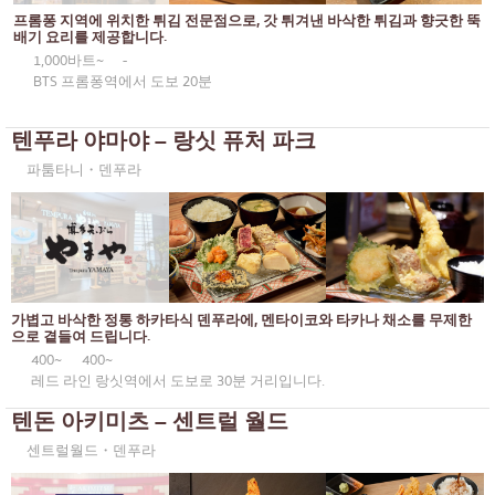
통로
KOL이 추천하는 기사
프롬퐁 지역에 위치한 튀김 전문점으로, 갓 튀겨낸 바삭한 튀김과 향긋한 뚝
일본식 카레
배기 요리를 제공합니다.
동일한
1,000바트~
-
일본식 구운 닭꼬치
프롬퐁
BTS 프롬퐁역에서 도보 20분
소바/우동
아소케
텐푸라 야마야 – 랑싯 퓨처 파크
일본 과자
아리
파툼타니・덴푸라
튀김
풍차 비슷한 것
오마카세
사톤
프리미엄 일본 레스토랑
너트에 대하여
사시미/해산물
가볍고 바삭한 정통 하카타식 덴푸라에, 멘타이코와 타카나 채소를 무제한
라마 9세
으로 곁들여 드립니다.
일본식 서양 음식
400~
400~
라차다
레드 라인 랑싯역에서 도보로 30분 거리입니다.
구운 장어
프라 카농
텐돈 아키미츠 – 센트럴 월드
일본식 주먹밥
플론칫
센트럴월드・덴푸라
게
치들롬