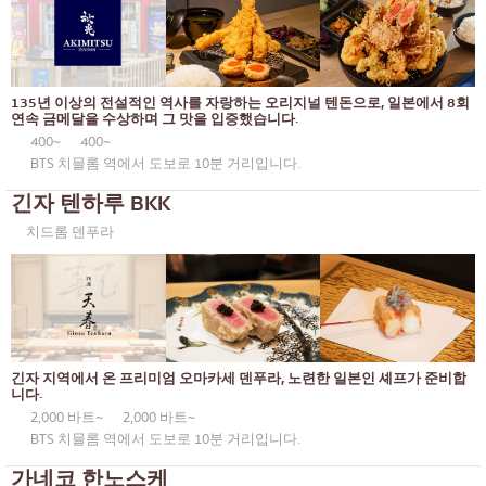
오코노미야키/덴푸라
방나
돈(덮밥)
많은
135년 이상의 전설적인 역사를 자랑하는 오리지널 텐돈으로, 일본에서 8회
뷔페
우돔숙
연속 금메달을 수상하며 그 맛을 입증했습니다.
400~
400~
미쉐린
스리라차
BTS 치믈롬 역에서 도보로 10분 거리입니다.
스테이크
아이콘시암
긴자 텐하루 BKK
꼬치에 꽂은 튀긴 음식
센트럴 월드
치드롬 덴푸라
일본식 냄비 요리
논타부리
꼬치구이/곱창구이
치앙마이
전통 일본식 레스토랑
라드프라오
긴자 지역에서 온 프리미엄 오마카세 덴푸라, 노련한 일본인 셰프가 준비합
타코야키
사뭇 프라칸
니다.
2,000 바트~
2,000 바트~
오뎅/일본식 조림 요리
파툼 타니
BTS 치믈롬 역에서 도보로 10분 거리입니다.
정식/일본 가정식
사뭇 사콘
가네코 한노스케