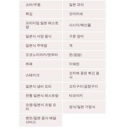
소바/우동
일본 과자
튀김
오마카세
프리미엄 일본 레스토
사시미/해산물
랑
일본식 서양 음식
구운 장어
일본식 주먹밥
게
오코노미야키/덴푸라
돈(덮밥)
뷔페
미쉐린
꼬치에 꽂은 튀긴 음
스테이크
식
일본식 냄비 요리
꼬치구이/곱창구이
전통 일본식 레스토랑
타코야키
오뎅/일본식 조림 요
정식/일본 가정식
리
벤또/일본 음식 배달
서비스