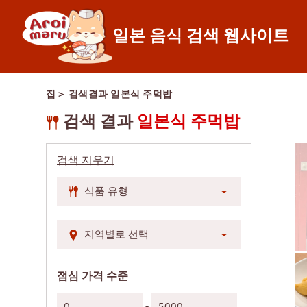
일본 음식 검색 웹사이트
일본 음식
집
＞ 검색결과
일본식 주먹밥
레스토랑 찾기
음식 종류로 검색
검색 결과
일본식 주먹밥
스시
검색 지우기
라면
이자카야
일본식 바비큐/야키
가츠동/돈까스
샤브샤브/스키야키
점심 가격 수준
일본식 카레
-