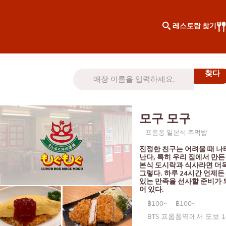
레스토랑 찾기
지역별 검색
지식 칼럼
차로엔 크룽
특별기사
모구 모구
톤부리
KOL이 추천하는 기사
프롬퐁 일본식 주먹밥
시암
진정한 친구는 어려울 때 나
니쿠
통로
난다, 특히 우리 집에서 만든
본식 도시락과 식사라면 더
그렇다. 하루 24시간 언제든
동일한
있는 만족을 선사할 준비가 
어 있다.
프롬퐁
฿100~
฿100~
아소케
BTS 프롬퐁역에서 도보 