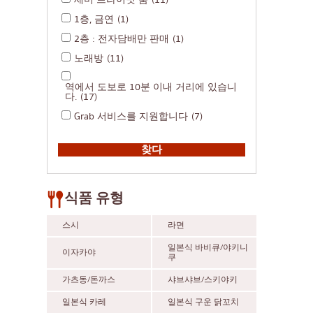
세미 프라이빗 룸
(11)
1층, 금연
(1)
2층 : 전자담배만 판매
(1)
노래방
(11)
역에서 도보로 10분 이내 거리에 있습니
다.
(17)
Grab 서비스를 지원합니다
(7)
식품 유형
스시
라면
일본식 바비큐/야키니
이자카야
쿠
가츠동/돈까스
샤브샤브/스키야키
일본식 카레
일본식 구운 닭꼬치