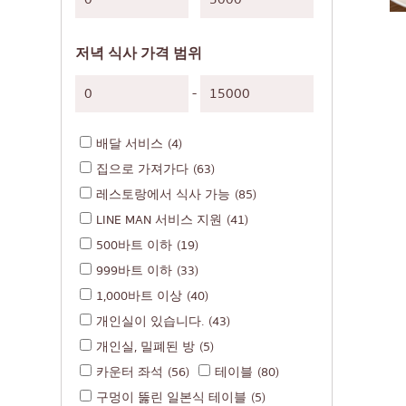
일본식 구운 닭꼬치
소바/우동
저녁 식사 가격 범위
일본 과자
튀김
-
오마카세
배달 서비스
(4)
프리미엄 일본 레스
집으로 가져가다
(63)
사시미/해산물
레스토랑에서 식사 가능
(85)
일본식 서양 음식
LINE MAN 서비스 지원
(41)
구운 장어
500바트 이하
(19)
999바트 이하
(33)
일본식 주먹밥
1,000바트 이상
(40)
게
개인실이 있습니다.
(43)
오코노미야키/덴푸라
개인실, 밀폐된 방
(5)
돈(덮밥)
카운터 좌석
(56)
테이블
(80)
구멍이 뚫린 일본식 테이블
(5)
뷔페