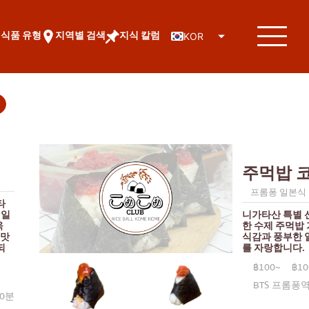
식품 유형
지역별 검색
지식 칼럼
KOR
주먹밥 
프롬퐁 일본식
타
 일
니가타산 특별 
욱
한 수제 주먹밥
 맛
식감과 풍부한 
되
를 자랑합니다.
฿100~
฿10
BTS 프롬퐁
10분