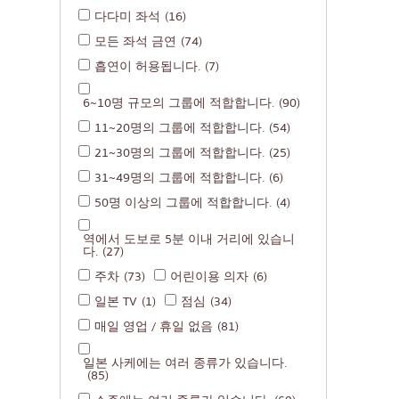
다다미 좌석
(16)
미쉐린
모든 좌석 금연
(74)
스테이크
흡연이 허용됩니다.
(7)
꼬치에 꽂은 튀긴 음
6~10명 규모의 그룹에 적합합니다.
(90)
일본식 냄비 요리
11~20명의 그룹에 적합합니다.
(54)
꼬치구이/곱창구이
21~30명의 그룹에 적합합니다.
(25)
전통 일본식 레스토
31~49명의 그룹에 적합합니다.
(6)
50명 이상의 그룹에 적합합니다.
(4)
타코야키
오뎅/일본식 조림 요
역에서 도보로 5분 이내 거리에 있습니
다.
(27)
정식/일본 가정식
주차
(73)
어린이용 의자
(6)
벤또/일본 음식 배달
일본 TV
(1)
점심
(34)
매일 영업 / 휴일 없음
(81)
일본 사케에는 여러 종류가 있습니다.
(85)