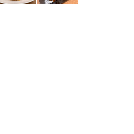
아리
풍차 비슷한 것
사톤
너트에 대하여
라마 9세
토랑
라차다
프라 카농
플론칫
치들롬
방나
많은
우돔숙
스리라차
아이콘시암