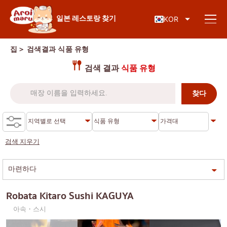
일본 음식
일본 레스토랑 찾기
KOR
집
＞ 검색결과
식품 유형
검색 결과
식품 유형
레스토랑 찾기
음식 종류로 검색
스시
검색 지우기
지역별 검색
라면
이자카야
차로엔 크룽
지식 칼럼
일본식 바비큐/야키니쿠
톤부리
Robata Kitaro Sushi KAGUYA
가츠동/돈까스
시암
특별기사
아속・스시
샤브샤브/스키야키