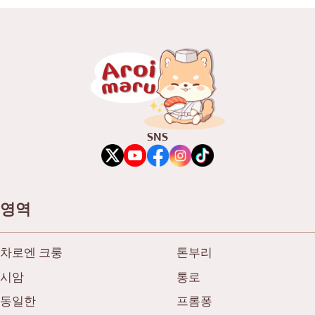
SNS
영역
차로엔 크룽
톤부리
시암
통로
동일한
프롬퐁