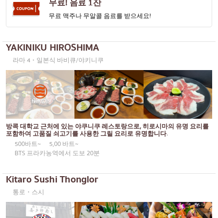
무료! 음료 1잔
오코노미야키/덴푸라
방나
무료 맥주나 무알콜 음료를 받으세요!
돈(덮밥)
많은
YAKINIKU HIROSHIMA
뷔페
우돔숙
라마 4・일본식 바비큐/야키니쿠
미쉐린
스리라차
스테이크
아이콘시암
꼬치에 꽂은 튀긴 음식
센트럴 월드
일본식 냄비 요리
논타부리
방콕 대학교 근처에 있는 야쿠니쿠 레스토랑으로, 히로시마의 유명 요리를
포함하여 고품질 쇠고기를 사용한 그릴 요리로 유명합니다.
꼬치구이/곱창구이
치앙마이
500바트~
5,00 바트~
BTS 프라카농역에서 도보 20분
전통 일본식 레스토랑
라드프라오
타코야키
사뭇 프라칸
Kitaro Sushi Thonglor
오뎅/일본식 조림 요리
파툼 타니
통로・스시
정식/일본 가정식
사뭇 사콘