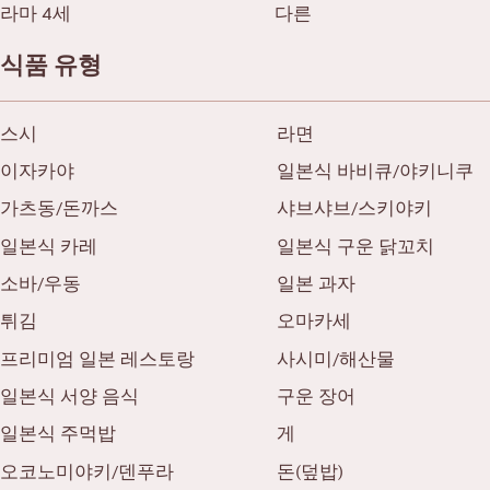
라마 4세
다른
식품 유형
스시
라면
이자카야
일본식 바비큐/야키니쿠
가츠동/돈까스
샤브샤브/스키야키
일본식 카레
일본식 구운 닭꼬치
소바/우동
일본 과자
튀김
오마카세
프리미엄 일본 레스토랑
사시미/해산물
일본식 서양 음식
구운 장어
일본식 주먹밥
게
오코노미야키/덴푸라
돈(덮밥)