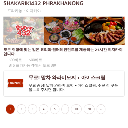
SHAKARIKI432 PHRAKHANONG
프라카농・이자카야
모든 취향에 맞는 일본 요리와 엔터테인먼트를 제공하는 24시간 이자카야
입니다.
500바트~
500바트~
BTS 프라카농역에서 도보 3분
무료! 말차 와라비모찌 + 아이스크림
무료 증정! 말차 와라비 모찌 + 아이스크림. 주문 전 쿠폰
을 보여주시면 됩니다.
1
2
3
4
5
10
20
»