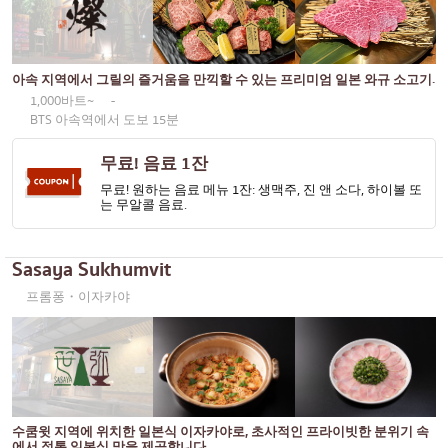
아속 지역에서 그릴의 즐거움을 만끽할 수 있는 프리미엄 일본 와규 소고기.
1,000바트~
-
BTS 아속역에서 도보 15분
무료! 음료 1잔
무료! 원하는 음료 메뉴 1잔: 생맥주, 진 앤 소다, 하이볼 또
는 무알콜 음료.
Sasaya Sukhumvit
프롬퐁・이자카야
수쿰윗 지역에 위치한 일본식 이자카야로, 초사적인 프라이빗한 분위기 속
에서 정통 일본식 맛을 제공합니다.