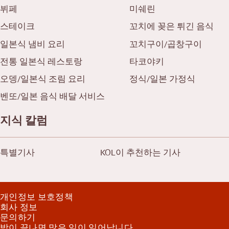
뷔페
미쉐린
스테이크
꼬치에 꽂은 튀긴 음식
일본식 냄비 요리
꼬치구이/곱창구이
전통 일본식 레스토랑
타코야키
오뎅/일본식 조림 요리
정식/일본 가정식
벤또/일본 음식 배달 서비스
지식 칼럼
특별기사
KOL이 추천하는 기사
개인정보 보호정책
회사 정보
문의하기
밤이 끝나면 많은 일이 일어납니다.