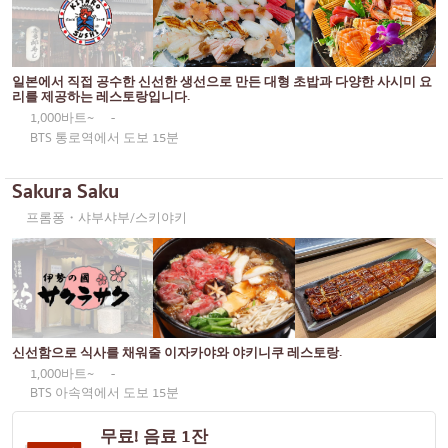
벤또/일본 음식 배달 서비스
푸켓
파타야
일본에서 직접 공수한 신선한 생선으로 만든 대형 초밥과 다양한 사시미 요
타니야
리를 제공하는 레스토랑입니다.
1,000바트~
-
라마 3세
BTS 통로역에서 도보 15분
라마 4세
Sakura Saku
다른
프롬퐁・샤부샤부/스키야키
신선함으로 식사를 채워줄 이자카야와 야키니쿠 레스토랑.
1,000바트~
-
BTS 아속역에서 도보 15분
무료! 음료 1잔