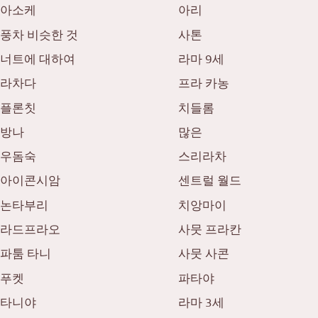
아소케
아리
풍차 비슷한 것
사톤
너트에 대하여
라마 9세
라차다
프라 카농
플론칫
치들롬
방나
많은
우돔숙
스리라차
아이콘시암
센트럴 월드
논타부리
치앙마이
라드프라오
사뭇 프라칸
파툼 타니
사뭇 사콘
푸켓
파타야
타니야
라마 3세