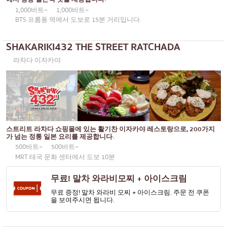
1,000바트~
1,000바트~
BTS 프롬퐁 역에서 도보로 15분 거리입니다.
SHAKARIKI432 THE STREET RATCHADA
라차다 이자카야
스트리트 라차다 쇼핑몰에 있는 활기찬 이자카야 레스토랑으로, 200가지
가 넘는 정통 일본 요리를 제공합니다.
500바트~
500바트~
MRT 태국 문화 센터에서 도보 10분
무료! 말차 와라비모찌 + 아이스크림
무료 증정! 말차 와라비 모찌 + 아이스크림. 주문 전 쿠폰
을 보여주시면 됩니다.