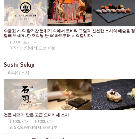
통로
KOL이 추천하는 기사
일본식 카레
동일한
일본식 구운 닭꼬치
프롬퐁
수쿰윗 23의 활기찬 분위기 속에서 로바타 그릴과 신선한 스시의 예술을 경
소바/우동
아소케
험해 보세요. 한 조각당 단 60바트부터 시작합니다.
1,000바트~
-
일본 과자
아리
BTS 아속역에서 도보 10분
튀김
풍차 비슷한 것
Sushi Sekiji
오마카세
사톤
타니야 스시
프리미엄 일본 레스토랑
너트에 대하여
사시미/해산물
라마 9세
일본식 서양 음식
라차다
구운 장어
프라 카농
전문 셰프가 만든 고급 오마카세 스시
1,500바트~
1,500바트~
일본식 주먹밥
플론칫
BTS 살라댕역에서 도보 1분
게
치들롬