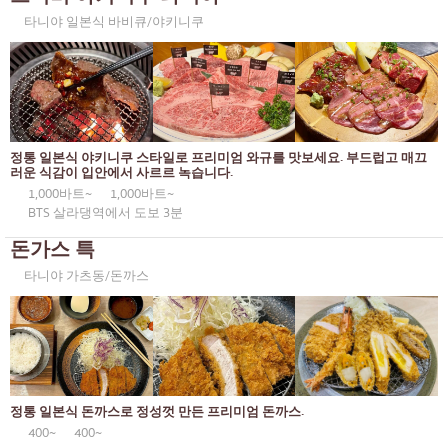
타니야 일본식 바비큐/야키니쿠
정통 일본식 야키니쿠 스타일로 프리미엄 와규를 맛보세요. 부드럽고 매끄
러운 식감이 입안에서 사르르 녹습니다.
1,000바트~
1,000바트~
BTS 살라댕역에서 도보 3분
돈가스 특
타니야 가츠동/돈까스
정통 일본식 돈까스로 정성껏 만든 프리미엄 돈까스.
400~
400~