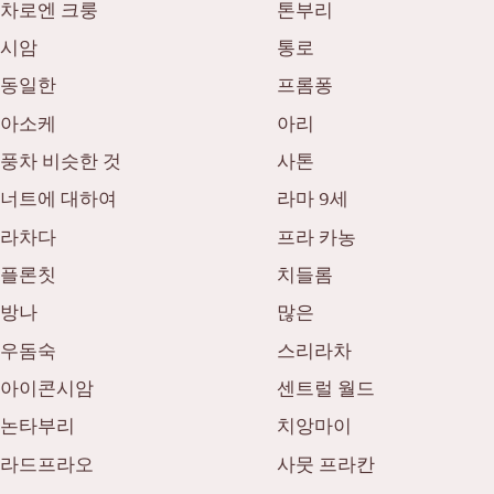
차로엔 크룽
톤부리
시암
통로
동일한
프롬퐁
아소케
아리
풍차 비슷한 것
사톤
너트에 대하여
라마 9세
라차다
프라 카농
플론칫
치들롬
방나
많은
우돔숙
스리라차
아이콘시암
센트럴 월드
논타부리
치앙마이
라드프라오
사뭇 프라칸