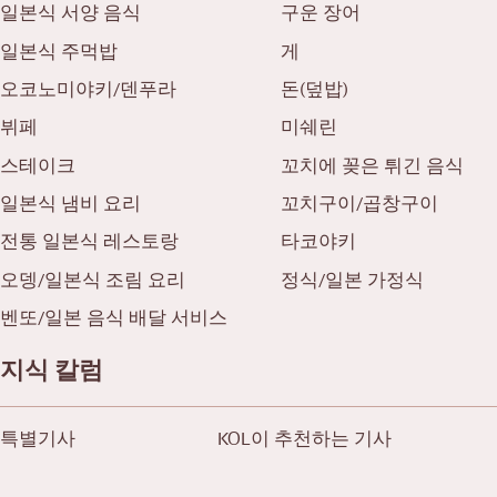
일본식 서양 음식
구운 장어
일본식 주먹밥
게
오코노미야키/덴푸라
돈(덮밥)
뷔페
미쉐린
스테이크
꼬치에 꽂은 튀긴 음식
일본식 냄비 요리
꼬치구이/곱창구이
전통 일본식 레스토랑
타코야키
오뎅/일본식 조림 요리
정식/일본 가정식
벤또/일본 음식 배달 서비스
지식 칼럼
특별기사
KOL이 추천하는 기사