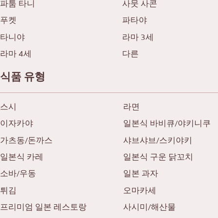
파툼 타니
사뭇 사콘
푸켓
파타야
타니야
라마 3세
라마 4세
다른
식품 유형
스시
라면
이자카야
일본식 바비큐/야키니쿠
가츠동/돈까스
샤브샤브/스키야키
일본식 카레
일본식 구운 닭꼬치
소바/우동
일본 과자
튀김
오마카세
프리미엄 일본 레스토랑
사시미/해산물