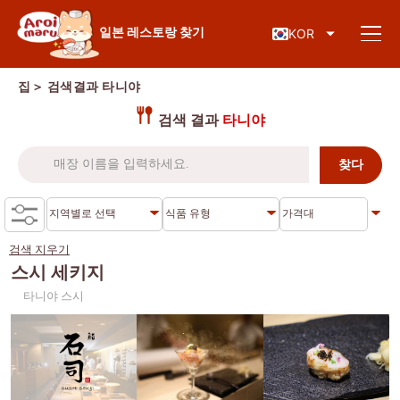
일본 음식
일본 레스토랑 찾기
KOR
집
＞ 검색결과
타니야
검색 결과
타니야
레스토랑 찾기
음식 종류로 검색
스시
검색 지우기
지역별 검색
라면
스시 세키지
타니야 스시
이자카야
차로엔 크룽
지식 칼럼
일본식 바비큐/야키니쿠
톤부리
가츠동/돈까스
시암
특별기사
샤브샤브/스키야키