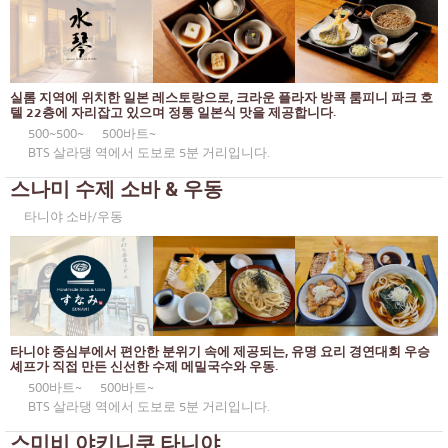
벤또/일본 음식 배달 서비스
푸켓
파타야
타니야
실롬 지역에 위치한 일본 레스토랑으로, 크라운 플라자 방콕 룸피니 파크 호
텔 22층에 자리잡고 있으며 정통 일본식 맛을 제공합니다.
라마 3세
500~500~
500바트~
BTS 살라댕 역에서 도보로 5분 거리입니다.
라마 4세
스나미 수제 소바 & 우동
다른
타니야 소바/우동
타니야 중심부에서 편안한 분위기 속에 제공되는, 유명 요리 경연대회 우승
셰프가 직접 만든 신선한 수제 메밀국수와 우동.
500바트~
500바트~
BTS 살라댕 역에서 도보로 5분 거리입니다.
스미비 야키니쿠 타니야