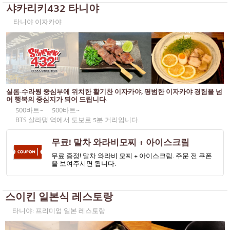
샤카리키432 타니야
오코노미야키/덴푸라
방나
타니야 이자카야
돈(덮밥)
많은
뷔페
우돔숙
미쉐린
스리라차
스테이크
아이콘시암
실롬-수라웡 중심부에 위치한 활기찬 이자카야, 평범한 이자카야 경험을 넘
어 행복의 중심지가 되어 드립니다.
꼬치에 꽂은 튀긴 음식
센트럴 월드
500바트~
500바트~
BTS 살라댕 역에서 도보로 5분 거리입니다.
일본식 냄비 요리
논타부리
무료! 말차 와라비모찌 + 아이스크림
꼬치구이/곱창구이
치앙마이
무료 증정! 말차 와라비 모찌 + 아이스크림. 주문 전 쿠폰
전통 일본식 레스토랑
라드프라오
을 보여주시면 됩니다.
타코야키
사뭇 프라칸
스이킨 일본식 레스토랑
오뎅/일본식 조림 요리
파툼 타니
타니야: 프리미엄 일본 레스토랑
정식/일본 가정식
사뭇 사콘