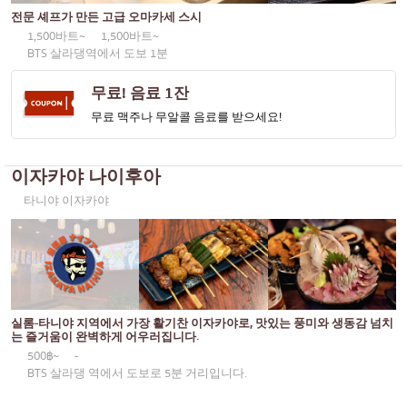
통로
KOL이 추천하는 기사
전문 셰프가 만든 고급 오마카세 스시
일본식 카레
동일한
1,500바트~
1,500바트~
BTS 살라댕역에서 도보 1분
일본식 구운 닭꼬치
프롬퐁
무료! 음료 1잔
소바/우동
아소케
무료 맥주나 무알콜 음료를 받으세요!
일본 과자
아리
튀김
풍차 비슷한 것
이자카야 나이후아
오마카세
사톤
타니야 이자카야
프리미엄 일본 레스토랑
너트에 대하여
사시미/해산물
라마 9세
일본식 서양 음식
라차다
실롬-타니야 지역에서 가장 활기찬 이자카야로, 맛있는 풍미와 생동감 넘치
구운 장어
프라 카농
는 즐거움이 완벽하게 어우러집니다.
500฿~
-
일본식 주먹밥
플론칫
BTS 살라댕 역에서 도보로 5분 거리입니다.
게
치들롬