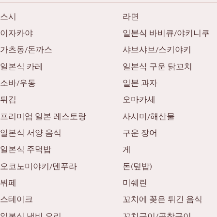
스시
라면
이자카야
일본식 바비큐/야키니쿠
가츠동/돈까스
샤브샤브/스키야키
일본식 카레
일본식 구운 닭꼬치
소바/우동
일본 과자
튀김
오마카세
프리미엄 일본 레스토랑
사시미/해산물
일본식 서양 음식
구운 장어
일본식 주먹밥
게
오코노미야키/덴푸라
돈(덮밥)
뷔페
미쉐린
스테이크
꼬치에 꽂은 튀긴 음식
일본식 냄비 요리
꼬치구이/곱창구이