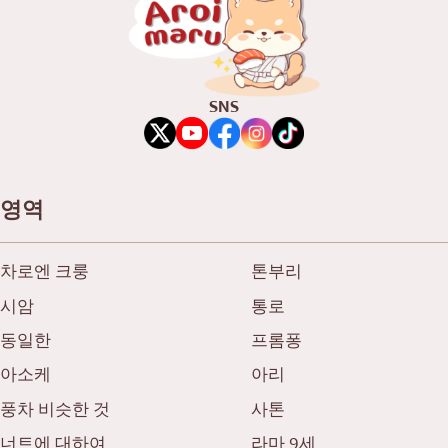
벤또/일본 음식 배달 서비스
푸켓
파타야
타니야
SNS
라마 3세
라마 4세
다른
영역
차로엔 크룽
톤부리
시암
통로
동일한
프롬퐁
아소케
아리
풍차 비슷한 것
사톤
너트에 대하여
라마 9세