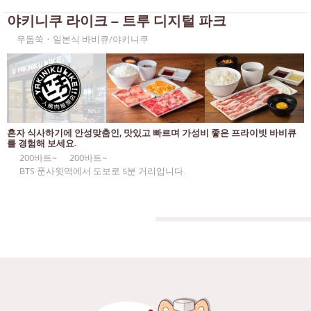
오코노미야키/덴푸라
야키니쿠 라이크 – 트루 디지털 파크
방나
우돔쑥・일본식 바비큐/야키니쿠
돈(덮밥)
많은
뷔페
우돔숙
미쉐린
스리라차
스테이크
아이콘시암
혼자 식사하기에 안성맞춤인, 맛있고 빠르며 가성비 좋은 프라이빗 바비큐
꼬치에 꽂은 튀긴 음식
를 경험해 보세요.
센트럴 월드
200바트~
200바트~
일본식 냄비 요리
논타부리
BTS 푼사윗역에서 도보로 5분 거리입니다.
꼬치구이/곱창구이
치앙마이
전통 일본식 레스토랑
라드프라오
타코야키
사뭇 프라칸
오뎅/일본식 조림 요리
파툼 타니
정식/일본 가정식
사뭇 사콘