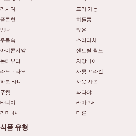
라차다
프라 카농
플론칫
치들롬
방나
많은
우돔숙
스리라차
아이콘시암
센트럴 월드
논타부리
치앙마이
라드프라오
사뭇 프라칸
파툼 타니
사뭇 사콘
푸켓
파타야
타니야
라마 3세
라마 4세
다른
식품 유형