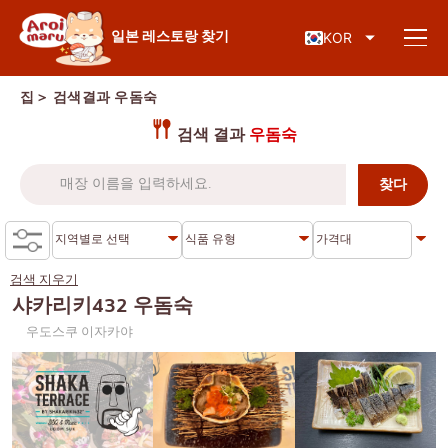
일본 음식
일본 레스토랑 찾기
KOR
집
＞ 검색결과
우돔숙
검색 결과
우돔숙
레스토랑 찾기
음식 종류로 검색
스시
검색 지우기
지역별 검색
라면
샤카리키432 우돔숙
우도스쿠 이자카야
이자카야
차로엔 크룽
지식 칼럼
일본식 바비큐/야키니쿠
톤부리
가츠동/돈까스
시암
특별기사
샤브샤브/스키야키