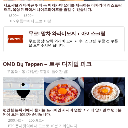
통로
KOL이 추천하는 기사
샤브샤브와 바비큐 뷔페 등 이자카야 요리를 제공하는 이자카야 레스토랑
일본식 카레
으로, 옥상 데크에서 나이트라이프를 즐길 수 있습니다.
동일한
฿399~
฿399~
일본식 구운 닭꼬치
프롬퐁
BTS 우돔숙에서 도보 10분
소바/우동
아소케
무료! 말차 와라비모찌 + 아이스크림
일본 과자
무료 증정! 말차 와라비 모찌 + 아이스크림. 주문 전 쿠폰
아리
을 보여주시면 됩니다.
튀김
풍차 비슷한 것
오마카세
사톤
OMD By Teppen – 트루 디지털 파크
우돔쑥・동 (다양한 토핑이 들어간 밥)
프리미엄 일본 레스토랑
너트에 대하여
사시미/해산물
라마 9세
일본식 서양 음식
라차다
구운 장어
프라 카농
편안한 분위기에서 즐기는 프리미엄 사시미 덮밥. 자리에 앉기만 하면 5분
일본식 주먹밥
플론칫
안에 모든 요리가 준비됩니다.
200바트~
200바트~
게
치들롬
BTS 푼사윗역에서 도보로 10분 거리입니다.