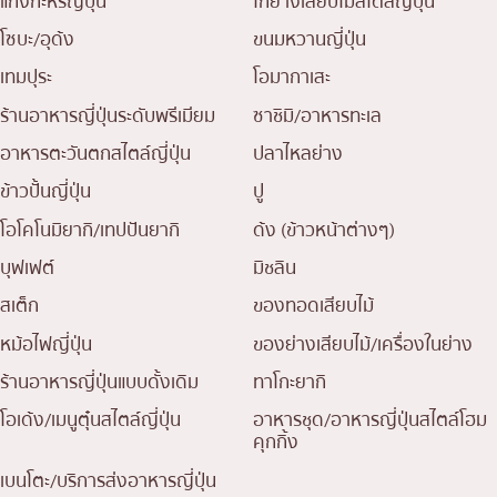
แกงกะหรี่ญี่ปุ่น
ไก่ย่างเสียบไม้สไตล์ญี่ปุ่น
โซบะ/อุด้ง
ขนมหวานญี่ปุ่น
เทมปุระ
โอมากาเสะ
ร้านอาหารญี่ปุ่นระดับพรีเมียม
ซาชิมิ/อาหารทะเล
อาหารตะวันตกสไตล์ญี่ปุ่น
ปลาไหลย่าง
ข้าวปั้นญี่ปุ่น
ปู
โอโคโนมิยากิ/เทปปันยากิ
ด้ง (ข้าวหน้าต่างๆ)
บุฟเฟต์
มิชลิน
สเต็ก
ของทอดเสียบไม้
หม้อไฟญี่ปุ่น
ของย่างเสียบไม้/เครื่องในย่าง
ร้านอาหารญี่ปุ่นแบบดั้งเดิม
ทาโกะยากิ
โอเด้ง/เมนูตุ๋นสไตล์ญี่ปุ่น
อาหารชุด/อาหารญี่ปุ่นสไตล์โฮม
คุกกิ้ง
เบนโตะ/บริการส่งอาหารญี่ปุ่น