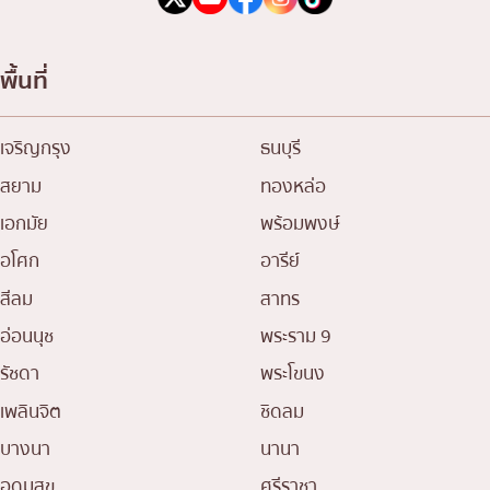
พื้นที่
เจริญกรุง
ธนบุรี
สยาม
ทองหล่อ
เอกมัย
พร้อมพงษ์
อโศก
อารีย์
สีลม
สาทร
อ่อนนุช
พระราม 9
รัชดา
พระโขนง
เพลินจิต
ชิดลม
บางนา
นานา
อุดมสุข
ศรีราชา