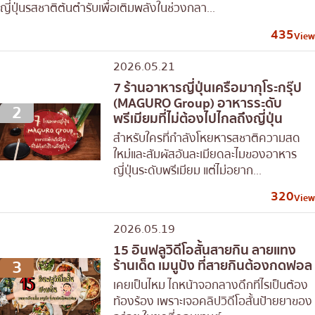
ญี่ปุ่นรสชาติต้นตำรับเพื่อเติมพลังในช่วงกลา...
435
View
2026.05.21
7 ร้านอาหารญี่ปุ่นเครือมากุโระกรุ๊ป
(MAGURO Group) อาหารระดับ
2
พรีเมียมที่ไม่ต้องไปไกลถึงญี่ปุ่น
สำหรับใครที่กำลังโหยหารสชาติความสด
ใหม่และสัมผัสอันละเมียดละไมของอาหาร
ญี่ปุ่นระดับพรีเมียม แต่ไม่อยาก...
320
View
2026.05.19
15 อินฟลูวิดีโอสั้นสายกิน ลายแทง
3
ร้านเด็ด เมนูปัง ที่สายกินต้องกดฟอล
เคยเป็นไหม ไถหน้าจอกลางดึกทีไรเป็นต้อง
ท้องร้อง เพราะเจอคลิปวิดีโอสั้นป้ายยาของ