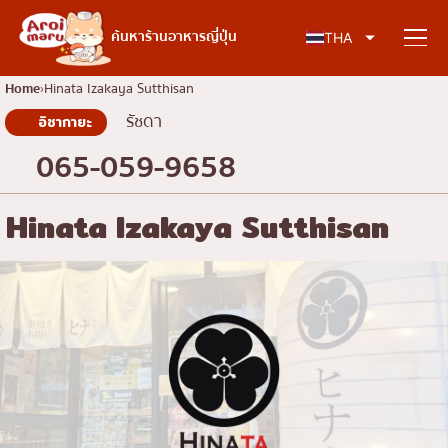
อาหารญี่ปุ่น
ค้นหาร้านอาหารญี่ปุ่น
THA
Home
Hinata Izakaya Sutthisan
รัชดา
อิซากายะ
ค้นหาร้านอาหาร
065-059-9658
ค้นหาตามประเภทอาหาร
Hinata Izakaya Sutthisan
ซูชิ
ค้นหาตามพื้นที่
ราเมง
อิซากายะ
เจริญกรุง
คอลัมน์ความรู้
ปิ้งย่างญี่ปุ่น/ยากินิกุ
ธนบุรี
คัตสึด้ง/ทงคัตสึ
สยาม
บทความพิเศษ
ชาบูชาบู/สุกี้ยากี้