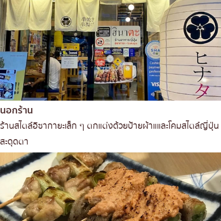
นอกร้าน
ร้านสไตล์อิซากายะเล็ก ๆ ตกแต่งด้วยป้ายผ้าแและโคมสไตล์ญี่ปุ่น
สะดุดตา