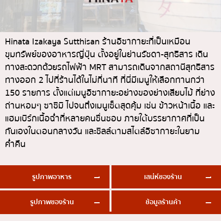
ทองหล่อ
บทความที่KOLแนะนำ
แกงกะหรี่ญี่ปุ่น
เอกมัย
ไก่ย่างเสียบไม้สไตล์ญี่ปุ่น
พร้อมพงษ์
Hinata Izakaya Sutthisan ร้านอิซากายะที่เป็นเหมือน
ขุมทรัพย์ของอาหารญี่ปุ่น ตั้งอยู่ในย่านรัชดา-สุทธิสาร เดิน
โซบะ/อุด้ง
อโศก
ทางสะดวกด้วยรถไฟฟ้า MRT สามารถเดินจากสถานีสุทธิสาร
ขนมหวานญี่ปุ่น
อารีย์
ทางออก 2 ไปที่ร้านได้ในไม่กี่นาที ที่นี่มีเมนูให้เลือกทานกว่า
เทมปุระ
สีลม
150 รายการ ตั้งแต่เมนูอิซากายะอย่างของย่างเสียบไม้ ที่ย่าง
ถ่านหอมๆ ซาชิมิ ไปจนถึงเมนูเซ็ตสุดคุ้ม เช่น ข้าวหน้าเนื้อ และ
โอมากาเสะ
สาทร
แฮมเบิร์กเนื้อฉ่ำที่หลายคนชื่นชอบ ภายใต้บรรยากาศที่เป็น
ร้านอาหารญี่ปุ่นระดับพรีเมียม
อ่อนนุช
กันเองในตอนกลางวัน และชิลล์ตามสไตล์อิซากายะในยาม
ค่ำคืน
ซาชิมิ/อาหารทะเล
พระราม 9
อาหารตะวันตกสไตล์ญี่ปุ่น
รัชดา
รูปภาพอาหาร
เสน่ห์ของร้าน
ปลาไหลย่าง
พระโขนง
ข้าวปั้นญี่ปุ่น
เพลินจิต
รูปภาพของร้าน
ข้อมูลร้านค้า
ปู
ชิดลม