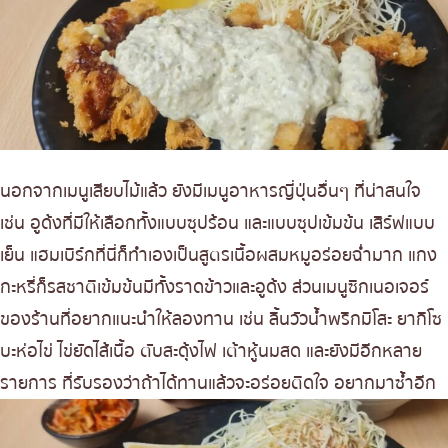
นอกจากเมนูเสียบไม้แล้ว ยังมีเมนูอาหารญี่ปุ่นอื่นๆ ที่น่าสนใจ
เช่น อูด้งที่มีให้เลือกทั้งแบบซุปร้อน และแบบซุปเข้มข้น เสิร์ฟแบบ
เย็น แฮมเบิร์กที่นี่ก็ทำเองเป็นสูตรเนื้อผสมหมูอร่อยฉ่ำมาก แกง
กะหรี่ก็รสชาติเข้มข้นมีทั้งราดข้าวและอูด้ง ส่วนเมนูซิกเนอเจอร์
ของร้านที่อยากแนะนำให้ลองทาน เช่น ลิ้นวัวน้ำพริกมิโสะ ยากิโซ
บะห่อไข่ ไข่ยัดไส้เนื้อ ตับสะดุ้งไฟ เต้าหู้นมสด และยังมีอีกหลาย
รายการ ที่รับรองว่าถ้าได้ทานแล้วจะอร่อยติดใจ อยากมาซ้ำอีก