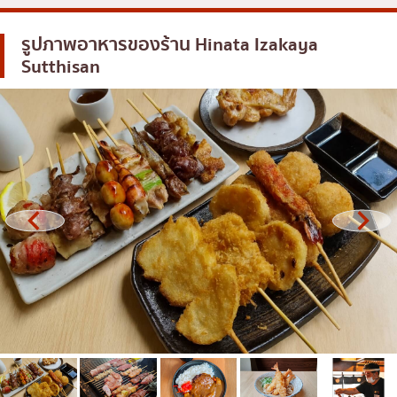
โอโคโนมิยากิ/เทปปันยากิ
บางนา
รูปภาพอาหารของร้าน
Hinata Izakaya
ด้ง (ข้าวหน้าต่างๆ)
นานา
Sutthisan
บุฟเฟต์
อุดมสุข
มิชลิน
ศรีราชา
สเต็ก
ไอคอนสยาม
ของทอดเสียบไม้
เซ็นทรัลเวิลด์
หม้อไฟญี่ปุ่น
นนทบุรี
ของย่างเสียบไม้/เครื่องในย่าง
เชียงใหม่
ร้านอาหารญี่ปุ่นแบบดั้งเดิม
ลาดพร้าว
ทาโกะยากิ
สมุทรปราการ
โอเด้ง/เมนูตุ๋นสไตล์ญี่ปุ่น
ปทุมธานี
อาหารชุด/อาหารญี่ปุ่นสไตล์โฮมคุกกิ้ง
สมุทรสาคร