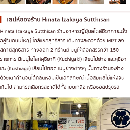
เบนโตะ/บริการส่งอาหารญี่ปุ่น
ภูเก็ต
พัทยา
เสน่ห์ของร้าน
Hinata Izakaya Sutthisan
ธนิยะ
Hinata Izakaya Sutthisan ร้านอาหารญี่ปุ่นสไตล์อิซากายะตั้ง
พระราม 3
อยู่ริมถนนใหญ่ ใกล้แยกสุทธิสาร เดินทางสะดวกด้วย MRT ลง
พระราม4
สถานีสุทธิสาร ทางออก 2 ที่ร้านมีเมนูให้เลือกสรรกว่า 150
อื่นๆ
รายการ มีเมนูไฮไลท์คุชิยากิ (Kushiyaki) เสียบไม้ย่าง และคุชิอา
เกะ (Kushiage) เสียบไม้ทอด เมนูย่างต่างๆ นั้นทางร้านจะย่าง
ด้วยเตาถ่านจนได้กลิ่นหอมเป็นเอกลักษณ์ เนื้อสัมผัสไม่แห้งจน
เกินไป สามารถเลือกรสชาติได้ทั้งแบบเกลือ หรือซอสปรุงรส