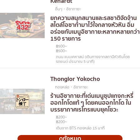
Kehardt
อื่นๆ・อิซากายะ
ยกความสนุกสนานและรสชาติจัดจ้าน
สไตล์โอซาก้ามาไว้ใจกลางหัวหิน อิ่ม
อร่อยกับเมนูอิซากายะหลากหลายกว่า
150 รายการ
฿500~
฿500~
ถนน แนบเคหาสน์ (เดินทางจากสถานีหัวหินโดย
รถยนต์ ประมาณ 5 นาที)
Thonglor Yokocho
ทองหล่อ・อิซากายะ
ร้านอิซากายะที่เด่นเมนูซุปแกงกะหรี่
ฮอกไกโดแท้ ๆ โดยคนฮอกไกโด ใน
บรรยากาศเรโทรแบบยุคโชวะ
฿200~
฿200~
เดินจาก BTS ทองหล่อ 15 นาที
ดูทั้งหมด