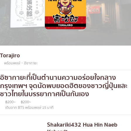
Torajiro
พร้อมพงษ์・อิซากายะ
อิซากายะที่เป็นตำนานความอร่อยใจกลาง
กรุงเทพฯ จุดนัดพบยอดฮิตของชาวญี่ปุ่นและ
ชาวไทยในบรรยากาศเป็นกันเอง
฿200~
฿200~
เดินจาก BTS พร้อมพงษ์ 15 นาที
Shakariki432 Hua Hin Naeb