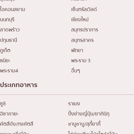
ไอคอนสยาม
เซ็นทรัลเวิลด์
นนทบุรี
เชียงใหม่
ลาดพร้าว
สมุทรปราการ
ปทุมธานี
สมุทรสาคร
ภูเก็ต
พัทยา
ธนิยะ
พระราม 3
พระราม4
อื่นๆ
ประเภทอาหาร
ซูชิ
ราเมง
อิซากายะ
ปิ้งย่างญี่ปุ่น/ยากินิกุ
คัตสึด้ง/ทงคัตสึ
ชาบูชาบู/สุกี้ยากี้