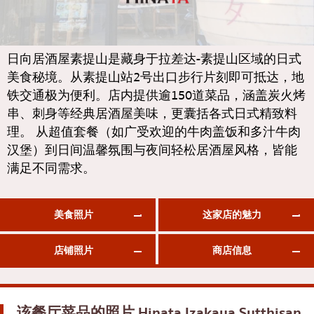
通罗
KOL推荐的文章
日式咖喱
完全相同的
日式烤鸡肉串
彭蓬
日向居酒屋素提山是藏身于拉差达-素提山区域的日式
美食秘境。从素提山站2号出口步行片刻即可抵达，地
荞麦面/乌冬面
阿索克
铁交通极为便利。店内提供逾150道菜品，涵盖炭火烤
日本糖果
阿里
串、刺身等经典居酒屋美味，更囊括各式日式精致料
天妇罗
风车
理。 从超值套餐（如广受欢迎的牛肉盖饭和多汁牛肉
汉堡）到日间温馨氛围与夜间轻松居酒屋风格，皆能
主厨推荐
沙吞
满足不同需求。
高级日式餐厅
论坚果
刺身/海鲜
拉玛九世
美食照片
这家店的魅力
日式西餐
拉差达
店铺照片
商店信息
烤鳗鱼
帕卡侬
日本饭团
奔集
螃蟹
奇隆
该餐厅菜品的照片
Hinata Izakaya Sutthisan