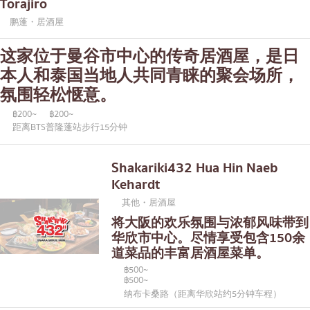
Torajiro
鹏蓬・居酒屋
这家位于曼谷市中心的传奇居酒屋，是日
本人和泰国当地人共同青睐的聚会场所，
氛围轻松惬意。
฿200~
฿200~
距离BTS普隆蓬站步行15分钟
Shakariki432 Hua Hin Naeb
Kehardt
其他・居酒屋
将大阪的欢乐氛围与浓郁风味带到
华欣市中心。尽情享受包含150余
道菜品的丰富居酒屋菜单。
฿500~
฿500~
纳布卡桑路（距离华欣站约5分钟车程）