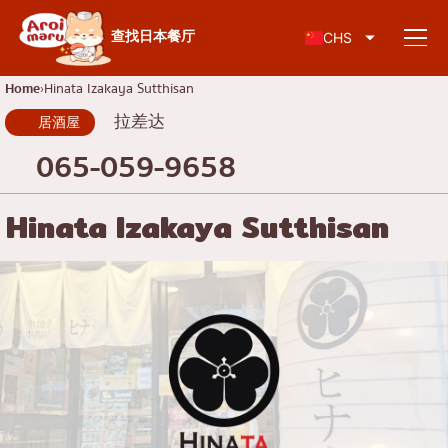
日本料理
查找日本餐厅
CHS
Home
Hinata Izakaya Sutthisan
拉差达
居酒屋
查找餐厅
065-059-9658
按食物类型搜索
Hinata Izakaya Sutthisan
寿司
按地区搜索
拉面
居酒屋
查伦克伦
知识专栏
日式烤肉/烤肉
吞武里
猪排盖饭/炸猪排
暹
特别文章
涮涮锅/寿喜烧