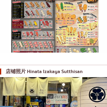
店铺照片
Hinata Izakaya Sutthisan