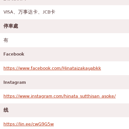
VISA、万事达卡、JCB卡
停車處
有
Facebook
https://www.facebook.com/Hinataizakayabkk
Instagram
https://www.instagram.com/hinata_sutthisan_asoke/
线
https://lin.ee/cwG9G5w