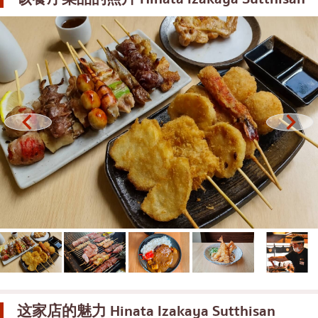
御好烧/天妇罗
邦纳
丼（米饭）
很多的
自助餐
乌东苏克
米其林
是拉差
牛排
暹罗天地
油炸食品
中央世界
日式火锅
暖武里府
烤串/烤内脏
清迈
传统日本餐厅
拉差帕拉
章鱼烧
北榄府
关东煮/日式炖菜
巴吞他尼府
套餐/日本家常菜
沙没沙空
这家店的魅力
Hinata Izakaya Sutthisan