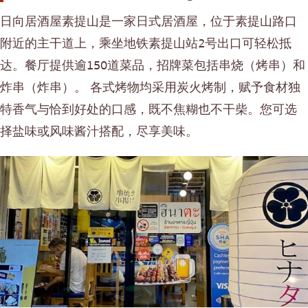
便当/日本料理配送服务
普吉岛
日向居酒屋素提山是一家日式居酒屋，位于素提山路口
芭堤雅
附近的主干道上，乘坐地铁素提山站2号出口可轻松抵
塔尼亚
达。餐厅提供逾150道菜品，招牌菜包括串烧（烤串）和
炸串（炸串）。 各式烤物均采用炭火烤制，赋予食材独
拉玛三世
特香气与恰到好处的口感，既不焦糊也不干柴。您可选
拉玛四世
择盐味或风味酱汁搭配，尽享美味。
其他