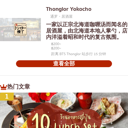
Thonglor Yokocho
通罗・居酒屋
一家以正宗北海道咖喱汤而闻名的
居酒屋，由北海道本地人掌勺，店
内洋溢着昭和时代的复古氛围。
฿200~
฿200~
距离 BTS Thonglor 站步行 15 分钟
查看全部
热门文章
1