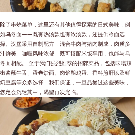
除了串烧菜单，这里还有其他值得探索的日式美味，例
如乌冬面——既有热汤款也有浓汤款，还提供冷面选
择。汉堡采用自制配方，混合牛肉与猪肉制成，肉质多
汁鲜美。咖喱风味浓郁，既可搭配米饭享用，也能与乌
冬面相配。 至于我们强烈推荐的招牌菜品，包括味噌辣
椒酱蘸牛舌、蛋卷炒面、肉馅酿鸡蛋、香料煎肝以及鲜
奶豆腐等众多选择。我们保证，一旦品尝过这些美味，
您定会沉迷其中，渴望再次光临。