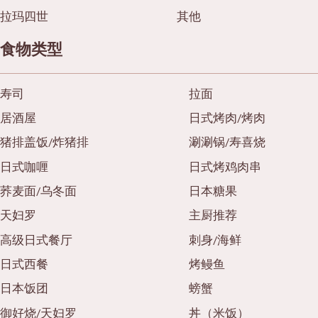
拉玛四世
其他
食物类型
寿司
拉面
居酒屋
日式烤肉/烤肉
猪排盖饭/炸猪排
涮涮锅/寿喜烧
日式咖喱
日式烤鸡肉串
荞麦面/乌冬面
日本糖果
天妇罗
主厨推荐
高级日式餐厅
刺身/海鲜
日式西餐
烤鳗鱼
日本饭团
螃蟹
御好烧/天妇罗
丼（米饭）