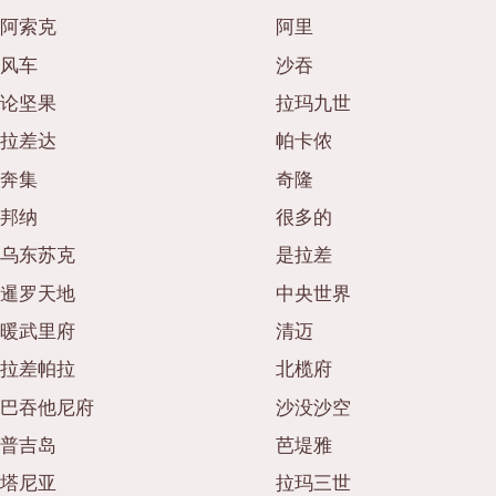
阿索克
阿里
风车
沙吞
论坚果
拉玛九世
拉差达
帕卡侬
奔集
奇隆
邦纳
很多的
乌东苏克
是拉差
暹罗天地
中央世界
暖武里府
清迈
拉差帕拉
北榄府
巴吞他尼府
沙没沙空
普吉岛
芭堤雅
塔尼亚
拉玛三世