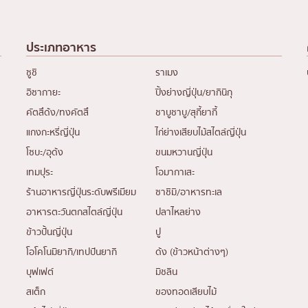
ประเภทอาหาร
ซูชิ
ราเมง
อิซากายะ
ปิ้งย่างญี่ปุ่น/ยากินิกุ
คัตสึด้ง/ทงคัตสึ
ชาบูชาบู/สุกี้ยากี้
แกงกะหรี่ญี่ปุ่น
ไก่ย่างเสียบไม้สไตล์ญี่ปุ่น
โซบะ/อุด้ง
ขนมหวานญี่ปุ่น
เทมปุระ
โอมากาเสะ
ร้านอาหารญี่ปุ่นระดับพรีเมียม
ซาชิมิ/อาหารทะเล
อาหารตะวันตกสไตล์ญี่ปุ่น
ปลาไหลย่าง
ข้าวปั้นญี่ปุ่น
ปู
โอโคโนมิยากิ/เทปปันยากิ
ด้ง (ข้าวหน้าต่างๆ)
บุฟเฟต์
มิชลิน
สเต็ก
ของทอดเสียบไม้