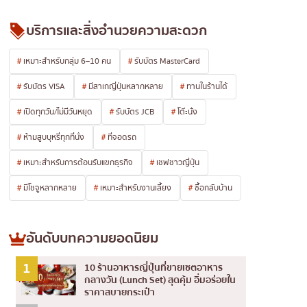
บริการและสิ่งอำนวยความสะดวก
เหมาะสำหรับกลุ่ม 6–10 คน
รับบัตร MasterCard
รับบัตร VISA
มีสาเกญี่ปุ่นหลากหลาย
ทานในร้านได้
เปิดทุกวัน/ไม่มีวันหยุด
รับบัตร JCB
โต๊ะนั่ง
ห้ามสูบบุหรี่ทุกที่นั่ง
ที่จอดรถ
เหมาะสำหรับการต้อนรับแขกธุรกิจ
เชฟชาวญี่ปุ่น
มีโชจูหลากหลาย
เหมาะสำหรับงานเลี้ยง
ซื้อกลับบ้าน
อันดับบทความยอดนิยม
1
10 ร้านอาหารญี่ปุ่นที่ขายเซตอาหาร
429
กลางวัน (Lunch Set) สุดคุ้ม อิ่มอร่อยใน
View
ราคาสบายกระเป๋า