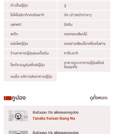
ข้าวปั้นญี่ปุ่น
ปู
โอโคโนมิยากิ/เทปปันยากิ
ด้ง (ข้าวหน้าต่างๆ)
บุฟเฟต์
มิชลิน
สเต็ก
ของทอดเสียบไม้
หม้อไฟญี่ปุ่น
ของย่างเสียบไม้/เครื่องในย่าง
ร้านอาหารญี่ปุ่นแบบดั้งเดิม
ทาโกะยากิ
อาหารชุด/อาหารญี่ปุ่นสไตล์
โอเด้ง/เมนูตุ๋นสไตล์ญี่ปุ่น
โฮมคุกกิ้ง
เบนโตะ/บริการส่งอาหารญี่ปุ่น
คูปอง
ดูทั้งหมด
รับส่วนลด 5% เพียงแสดงคูปอง
Tanaka Suisan Bang Na
รับส่วนลด 5% เพียงแสดงคูปอง