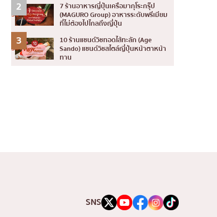
2
7 ร้านอาหารญี่ปุ่นเครือมากุโระกรุ๊ป
316
(MAGURO Group) อาหารระดับพรีเมียม
View
ที่ไม่ต้องไปไกลถึงญี่ปุ่น
3
10 ร้านแซนด์วิชทอดไส้ทะลัก (Age
307
Sando) แซนด์วิชสไตล์ญี่ปุ่นหน้าตาหน้า
View
ทาน
SNS