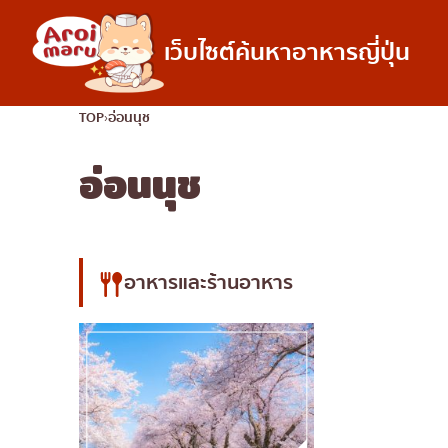
เว็บไซต์ค้นหาอาหารญี่ปุ่น
อาหารญี่ปุ่น
TOP
อ่อนนุช
อ่อนนุช
ค้นหาร้านอาหาร
ค้นหาตามประเภทอ
ซูชิ
ราเมง
อิซากายะ
อาหารและร้านอาหาร
ปิ้งย่างญี่ปุ่น/ยากินิกุ
คัตสึด้ง/ทงคัตสึ
ชาบูชาบู/สุกี้ยากี้
แกงกะหรี่ญี่ปุ่น