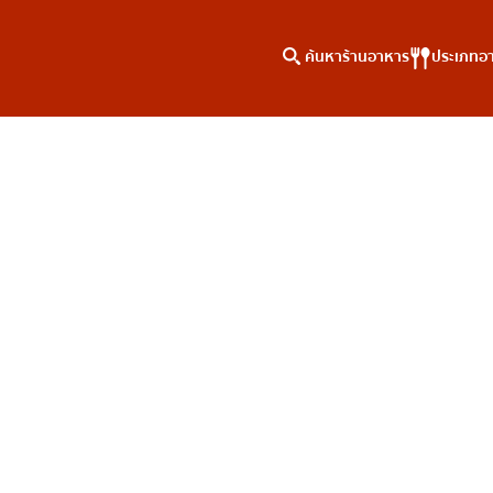
ค้นหาร้านอาหาร
ประเภทอ
าหาร
ค้นหาตามพื้นที่
คอลัมน์ความรู้
เจริญกรุง
บทความพิเศษ
ธนบุรี
บทความที่KOLแนะนำ
สยาม
ทองหล่อ
เอกมัย
พร้อมพงษ์
อโศก