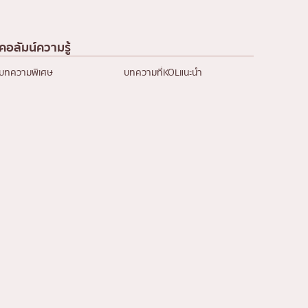
คอลัมน์ความรู้
บทความพิเศษ
บทความที่KOLแนะนำ