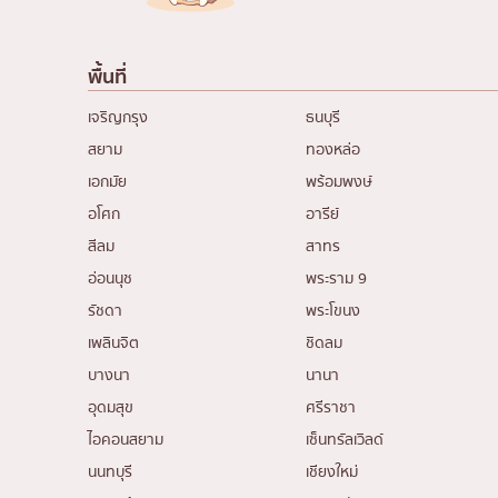
พื้นที่
เจริญกรุง
ธนบุรี
สยาม
ทองหล่อ
เอกมัย
พร้อมพงษ์
อโศก
อารีย์
สีลม
สาทร
อ่อนนุช
พระราม 9
รัชดา
พระโขนง
เพลินจิต
ชิดลม
บางนา
นานา
อุดมสุข
ศรีราชา
ไอคอนสยาม
เซ็นทรัลเวิลด์
นนทบุรี
เชียงใหม่