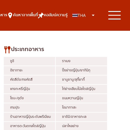
าหาร
ค้นหาจากพื้นที่
คอลัมน์ความรู้
THA
ประเภทอาหาร
ซูชิ
ราเมง
อิซากายะ
ปิ้งย่างญี่ปุ่น/ยากินิกุ
คัตสึด้ง/ทงคัตสึ
ชาบูชาบู/สุกี้ยากี้
แกงกะหรี่ญี่ปุ่น
ไก่ย่างเสียบไม้สไตล์ญี่ปุ่น
โซบะ/อุด้ง
ขนมหวานญี่ปุ่น
เทมปุระ
โอมากาเสะ
ร้านอาหารญี่ปุ่นระดับพรีเมียม
ซาชิมิ/อาหารทะเล
อาหารตะวันตกสไตล์ญี่ปุ่น
ปลาไหลย่าง