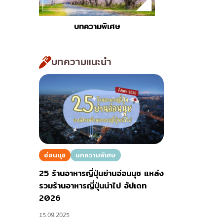
ไก่ย่างเสียบไม้สไตล์ญี่ปุ
โซบะ/อุด้ง
บทความพิเศษ
ขนมหวานญี่ปุ่น
เทมปุระ
บทความแนะนำ
โอมากาเสะ
ร้านอาหารญี่ปุ่นระดับพ
ซาชิมิ/อาหารทะเล
อาหารตะวันตกสไตล์ญี่ป
ปลาไหลย่าง
ข้าวปั้นญี่ปุ่น
อ่อนนุช
บทความพิเศษ
ปู
25 ร้านอาหารญี่ปุ่นย่านอ่อนนุช แหล่ง
โอโคโนมิยากิ/เทปปันยา
รวมร้านอาหารญี่ปุ่นน่าไป อัปเดท
2026
ด้ง (ข้าวหน้าต่างๆ)
15.09.2025
บุฟเฟต์