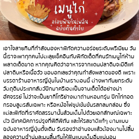
ทองหล่อ
บทความที่KOLแนะนำ
แกงกะหรี่ญี่ปุ่น
เอกมัย
ไก่ย่างเสียบไม้สไตล์ญี่ปุ่น
พร้อมพงษ์
โซบะ/อุด้ง
อโศก
ขนมหวานญี่ปุ่น
อารีย์
เอาใจสายกินที่กำลังมองหาพิกัดความอร่อยระดับพรีเมียม วัน
นี้เราจะพาทุกคนไปตะลุยเช็คอินกับพิกัดเด็ดที่คนรักเมนูไก่ห้าม
เทมปุระ
สีลม
พลาดเด็ดขาด หากคุณคิดว่าอาหารจากแดนปลาดิบจะมีดีแค่
โอมากาเสะ
สาทร
ปลาดิบหรือเนื้อวัว ขอบอกเลยว่าคุณกำลังพลาดของดี เพราะ
ร้านอาหารญี่ปุ่นระดับพรีเมียม
อ่อนนุช
บรรดาร้านอาหารญี่ปุ่นในบ้านเราตอนนี้ ต่างพากันยกระดับ
วัตถุดิบประเภทสัตว์ปีกมาครีเอตเป็นจานเด็ดได้อย่างน่า
ซาชิมิ/อาหารทะเล
พระราม 9
อัศจรรย์ ไม่ว่าจะเป็นยากิโทริย่างเตาถ่านหอมกรุ่น ปีกไก่ทอด
อาหารตะวันตกสไตล์ญี่ปุ่น
รัชดา
กรอบสูตรลับเฉพาะ หรือหม้อไฟซุปเข้มข้นรสกลมกล่อม ซึ่ง
แต่ละพิกัดที่เราคัดสรรมานั้นล้วนเต็มไปด้วยเอกลักษณ์เฉพาะ
ปลาไหลย่าง
พระโขนง
ตัว มีเทคนิคการปรุงที่พิถีพิถัน และให้รสชาติแท้ๆ ตามแบบ
ข้าวปั้นญี่ปุ่น
เพลินจิต
ฉบับอาหารญี่ปุ่นดั้งเดิม รับรองว่าอ่านจบแล้วต้องตามไปลิ้ม
ปู
ชิดลม
ลองความฉ่ำนุ่มละมุนลิ้นกันให้ฟินแบบเต็มอิ่มแน่นอน