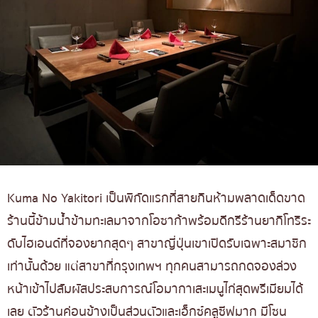
Kuma No Yakitori เป็นพิกัดแรกที่สายกินห้ามพลาดเด็ดขาด
ร้านนี้ข้ามน้ำข้ามทะเลมาจากโอซาก้าพร้อมดีกรีร้านยากิโทริระ
ดับไฮเอนด์ที่จองยากสุดๆ สาขาญี่ปุ่นเขาเปิดรับเฉพาะสมาชิก
เท่านั้นด้วย แต่สาขาที่กรุงเทพฯ ทุกคนสามารถกดจองล่วง
หน้าเข้าไปสัมผัสประสบการณ์โอมากาเสะเมนูไก่สุดพรีเมียมได้
เลย ตัวร้านค่อนข้างเป็นส่วนตัวและเอ็กซ์คลูซีฟมาก มีโซน