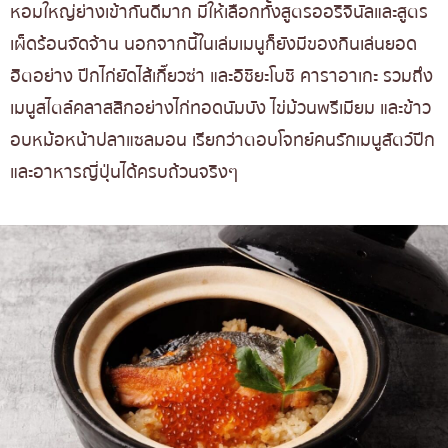
หอมใหญ่ย่างเข้ากันดีมาก มีให้เลือกทั้งสูตรออริจินัลและสูตร
เผ็ดร้อนจัดจ้าน นอกจากนี้ในเล่มเมนูก็ยังมีของกินเล่นยอด
ฮิตอย่าง ปีกไก่ยัดไส้เกี๊ยวซ่า และอิชิยะโบชิ คาราอาเกะ รวมถึง
เมนูสไตล์คลาสสิกอย่างไก่ทอดนัมบัง ไข่ม้วนพรีเมียม และข้าว
อบหม้อหน้าปลาแซลมอน เรียกว่าตอบโจทย์คนรักเมนูสัตว์ปีก
และอาหารญี่ปุ่นได้ครบถ้วนจริงๆ