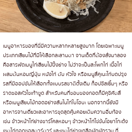
เมนูอาหารของที่นี่มีความหลากหลายสูงมาก โดยเฉพาะเมนู
ประเภทเสียบไม้ที่มีให้เลือกละลานตา จานเด็ดที่ต้องสั่งมาลอง
คือสารพัดเมนูไก่เสียบไม้ปิ้งย่าง ไม่ว่าจะเป็นสะโพกไก่ เนื้อไก่
ผสมต้นหอมญี่ปุ่น หนังไก่ ตับ หัวใจ หรือเมนูสึคุเนะไก่บดปรุง
รสที่มีออปชันให้เลือกทั้งแบบรสชาติดั้งเดิม ท็อปชีสเยิ้มๆ หรือ
ราดซอสหัวไชเท้าขูด สำหรับคนที่ชอบของทอดก็มีคุชิคัตสึ
หรือเมนูเสียบไม้ทอดอย่างสันในไก่ใบโอบะ นอกจากนี้ยังมี
อาหารจานเดี่ยวและอาหารชุดสุดคุ้มคอยเติมความอิ่มท้อง
เช่น ข้าวหน้าไก่ย่างชาร์โคลหอมๆ ข้าวหน้าไก่ไข่ข้นโอยาโกะด้ง
เซตไก่ทอดซอสตาร์ตาร์ และเซตไก่ย่างเกลือผัดผักรวม ที่