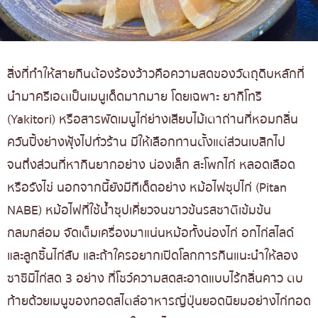
สิ่งที่ทำให้สายกินต้องร้องว้าวคือความสดของวัตถุดิบหลักที่
นำมาครีเอตเป็นเมนูเด็ดมากมาย โดยเฉพาะ ยากิโทริ
(Yakitori) หรือสารพัดเมนูไก่ย่างเสียบไม้เตาถ่านที่หอมกลิ่น
ควันปิ้งย่างฟุ้งไปทั่วร้าน มีให้เลือกทานตั้งแต่ส่วนเบสิกไป
จนถึงส่วนที่หากินยากอย่าง น่องเล็ก สะโพกไก่ หลอดเลือด
หรือรังไข่ นอกจากนี้ยังมีทีเด็ดอย่าง หม้อไฟซุปไก่ (Pitan
NABE) หม้อไฟที่ใช้น้ำซุปเคี่ยวจนขาวข้นรสชาติเข้มข้น
กลมกล่อม จัดเต็มเครื่องมาแน่นหม้อทั้งน่องไก่ อกไก่สไลด์
และลูกชิ้นไก่สับ และถ้าใครอยากเปิดโลกการกินแนะนำให้ลอง
ซาชิมิไก่สด 3 อย่าง ที่โชว์ความสดสะอาดแบบไร้กลิ่นคาว ตบ
ท้ายด้วยเมนูของทอดสไตล์อาหารญี่ปุ่นยอดนิยมอย่างไก่ทอด