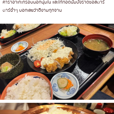
คาราอาเกะกรอบนอกนุ่มใน และไก่ทอดนัมบังราดซอสตาร์
ตาร์ฉ่ำๆ บอกเลยว่าดีงามทุกจาน