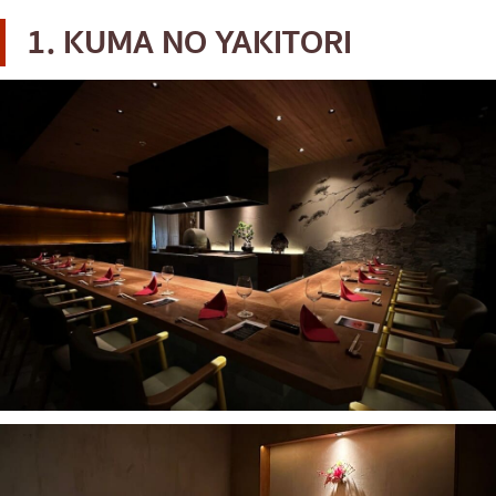
เบนโตะ/บริการส่งอาหารญี่ปุ่น
ภูเก็ต
1. KUMA NO YAKITORI
พัทยา
ธนิยะ
พระราม 3
พระราม4
อื่นๆ