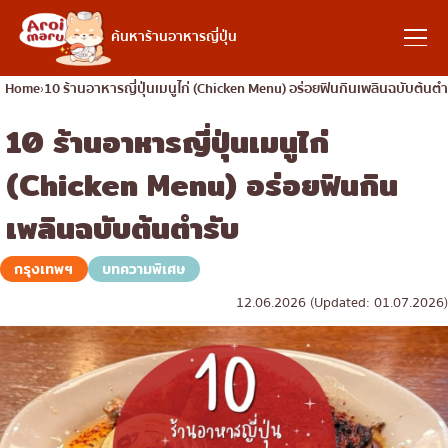
อาหารญี่ปุ่น
ค้นหาร้านอาหารญี่ปุ่น
Home
10 ร้านอาหารญี่ปุ่นเมนูไก่ (Chicken Menu) อร่อยฟินกินเพลินฉบับต้นตำ
10 ร้านอาหารญี่ปุ่นเมนูไก่
ค้นหาร้านอาหาร
(Chicken Menu) อร่อยฟินกิน
ค้นหาตามประเภทอาหาร
เพลินฉบับต้นตำรับ
ซูชิ
กรุงเทพฯ
บทความพิเศษ
ค้นหาตามพื้นที่
ราเมง
12.06.2026 (Updated: 01.07.2026)
อิซากายะ
เจริญกรุง
คอลัมน์ความรู้
ปิ้งย่างญี่ปุ่น/ยากินิกุ
ธนบุรี
คัตสึด้ง/ทงคัตสึ
สยาม
บทความพิเศษ
ชาบูชาบู/สุกี้ยากี้