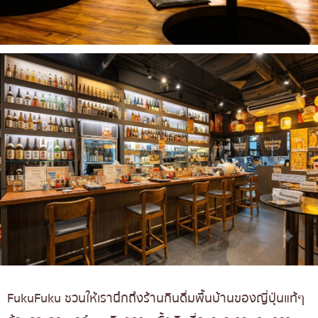
FukuFuku ชวนให้เรานึกถึงร้านกินดื่มพื้นบ้านของญี่ปุ่นแท้ๆ