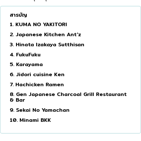
โอโคโนมิยากิ/เทปปันยากิ
บางนา
สารบัญ
ด้ง (ข้าวหน้าต่างๆ)
นานา
1. KUMA NO YAKITORI
บุฟเฟต์
อุดมสุข
2. Japanese Kitchen Ant'z
มิชลิน
ศรีราชา
3. Hinata Izakaya Sutthisan
4. FukuFuku
สเต็ก
ไอคอนสยาม
5. Karayama
ของทอดเสียบไม้
เซ็นทรัลเวิลด์
6. Jidori cuisine Ken
หม้อไฟญี่ปุ่น
นนทบุรี
7. Hachicken Ramen
ของย่างเสียบไม้/เครื่องในย่าง
เชียงใหม่
8. Gen Japanese Charcoal Grill Restaurant
& Bar
ร้านอาหารญี่ปุ่นแบบดั้งเดิม
ลาดพร้าว
9. Sekai No Yamachan
ทาโกะยากิ
สมุทรปราการ
10. Minami BKK
โอเด้ง/เมนูตุ๋นสไตล์ญี่ปุ่น
ปทุมธานี
อาหารชุด/อาหารญี่ปุ่นสไตล์โฮมคุกกิ้ง
สมุทรสาคร