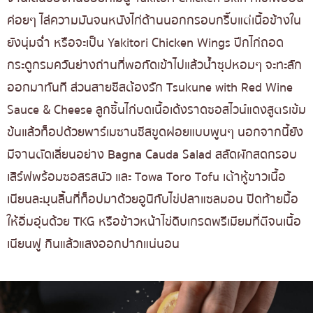
ค่อยๆ ไล่ความมันจนหนังไก่ด้านนอกกรอบกริ๊บแต่เนื้อข้างใน
ยังนุ่มฉ่ำ หรือจะเป็น Yakitori Chicken Wings ปีกไก่ถอด
กระดูกรมควันย่างถ่านที่พอกัดเข้าไปแล้วน้ำซุปหอมๆ จะทะลัก
ออกมาทันที ส่วนสายชีสต้องรัก Tsukune with Red Wine
Sauce & Cheese ลูกชิ้นไก่บดเนื้อเด้งราดซอสไวน์แดงสูตรเข้ม
ข้นแล้วท็อปด้วยพาร์เมซานชีสขูดฝอยแบบพูนๆ นอกจากนี้ยัง
มีจานตัดเลี่ยนอย่าง Bagna Cauda Salad สลัดผักสดกรอบ
เสิร์ฟพร้อมซอสรสนัว และ Towa Toro Tofu เต้าหู้ขาวเนื้อ
เนียนละมุนลิ้นที่ท็อปมาด้วยอูนิกับไข่ปลาแซลมอน ปิดท้ายมื้อ
ให้อิ่มอุ่นด้วย TKG หรือข้าวหน้าไข่ดิบเกรดพรีเมียมที่ตีจนเนื้อ
เนียนฟู กินแล้วแสงออกปากแน่นอน