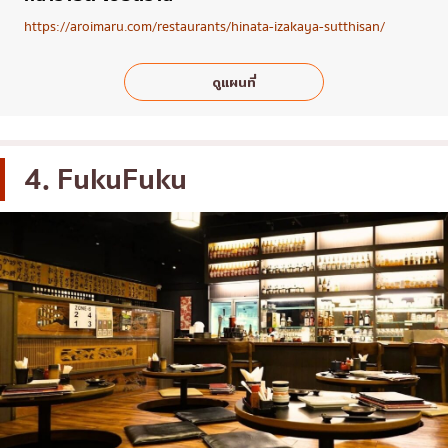
https://aroimaru.com/restaurants/hinata-izakaya-sutthisan/
ดูแผนที่
4. FukuFuku