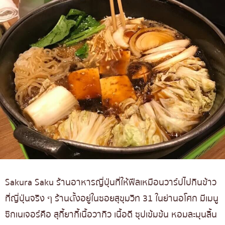
Sakura Saku ร้านอาหารญี่ปุ่นที่ให้ฟีลเหมือนวาร์ปไปกินข้าว
ที่ญี่ปุ่นจริง ๆ ร้านตั้งอยู่ในซอยสุขุมวิท 31 ในย่านอโศก มีเมนู
ซิกเนเจอร์คือ สุกี้ยากี้เนื้อวากิว เนื้อดี ซุปเข้มข้น หอมละมุนลิ้น