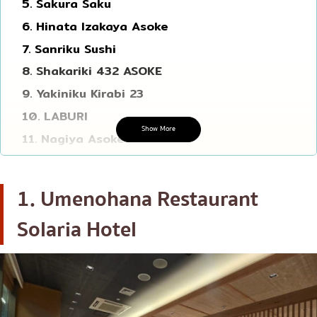
5. Sakura Saku
โอโคโนมิยากิ/เทปปันยากิ
บางนา
6. Hinata Izakaya Asoke
ด้ง (ข้าวหน้าต่างๆ)
นานา
7. Sanriku Sushi
บุฟเฟต์
8. Shakariki 432 ASOKE
อุดมสุข
9. Yakiniku Kirabi 23
มิชลิน
ศรีราชา
10. LABURI
สเต็ก
ไอคอนสยาม
Show More
11. Nagiya Asoke
ของทอดเสียบไม้
เซ็นทรัลเวิลด์
12. Tonkotsu Kazan
หม้อไฟญี่ปุ่น
นนทบุรี
13. Tenjo Sushi & Yakiniku BBQ Premium
1. Umenohana Restaurant
Buffet
ของย่างเสียบไม้/เครื่องในย่าง
เชียงใหม่
14. Mo Mo Paradise
Solaria Hotel
ร้านอาหารญี่ปุ่นแบบดั้งเดิม
ลาดพร้าว
15. Yakiniku like Terminal 21 Asoke
ทาโกะยากิ
สมุทรปราการ
16. Tohkai Yakiniku
โอเด้ง/เมนูตุ๋นสไตล์ญี่ปุ่น
ปทุมธานี
17. Tonkatsu Wako
อาหารชุด/อาหารญี่ปุ่นสไตล์โฮมคุกกิ้ง
สมุทรสาคร
18. Kisso Japanese Restaurant