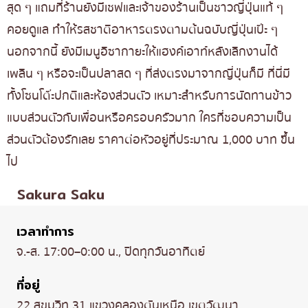
สุด ๆ แถมที่ร้านยังมีเชฟและเจ้าของร้านเป็นชาวญี่ปุ่นแท้ ๆ
คอยดูแล ทำให้รสชาติอาหารตรงตามต้นฉบับญี่ปุ่นเป๊ะ ๆ
นอกจากนี้ ยังมีเมนูอิซากายะให้แฮงค์เอาท์หลังเลิกงานได้
เพลิน ๆ หรือจะเป็นปลาสด ๆ ที่ส่งตรงมาจากญี่ปุ่นก็มี ที่นี่มี
ทั้งโซนโต๊ะปกติและห้องส่วนตัว เหมาะสำหรับการนัดทานข้าว
แบบส่วนตัวกับเพื่อนหรือครอบครัวมาก ใครที่ชอบความเป็น
ส่วนตัวต้องรักเลย ราคาต่อหัวอยู่ที่ประมาณ 1,000 บาท ขึ้น
ไป
Sakura Saku
เวลาทำการ
จ.-ส. 17:00–0:00 น., ปิดทุกวันอาทิตย์
ที่อยู่
22 สุขุมวิท 31 แขวงคลองตันเหนือ เขตวัฒนา