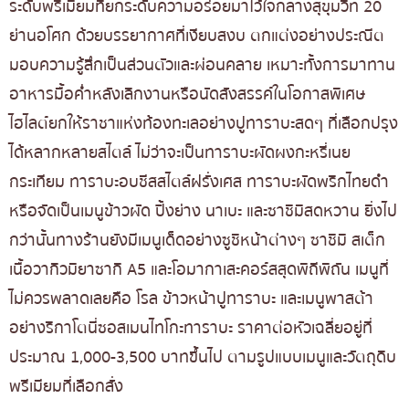
ระดับพรีเมียมที่ยกระดับความอร่อยมาไว้ใจกลางสุขุมวิท 20
ย่านอโศก ด้วยบรรยากาศที่เงียบสงบ ตกแต่งอย่างประณีต
มอบความรู้สึกเป็นส่วนตัวและผ่อนคลาย เหมาะทั้งการมาทาน
อาหารมื้อค่ำหลังเลิกงานหรือนัดสังสรรค์ในโอกาสพิเศษ
ไฮไลต์ยกให้ราชาแห่งท้องทะเลอย่างปูทาราบะสดๆ ที่เลือกปรุง
ได้หลากหลายสไตล์ ไม่ว่าจะเป็นทาราบะผัดผงกะหรี่เนย
กระเทียม ทาราบะอบชีสสไตล์ฝรั่งเศส ทาราบะผัดพริกไทยดำ
หรือจัดเป็นเมนูข้าวผัด ปิ้งย่าง นาเบะ และซาชิมิสดหวาน ยิ่งไป
กว่านั้นทางร้านยังมีเมนูเด็ดอย่างซูชิหน้าต่างๆ ซาชิมิ สเต็ก
เนื้อวากิวมิยาซากิ A5 และโอมากาเสะคอร์สสุดพิถีพิถัน เมนูที่
ไม่ควรพลาดเลยคือ โรล ข้าวหน้าปูทาราบะ และเมนูพาสต้า
อย่างริกาโตนี่ซอสเมนไทโกะทาราบะ ราคาต่อหัวเฉลี่ยอยู่ที่
ประมาณ 1,000-3,500 บาทขึ้นไป ตามรูปแบบเมนูและวัตถุดิบ
พรีเมียมที่เลือกสั่ง