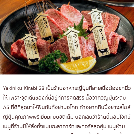
Yakiniku Kirabi 23 เป็นร้านอาหารญี่ปุ่นที่สายเนื้อต้องยกนิ้ว
ให้ เพราะจุดเด่นของที่นี่อยู่ที่การคัดสรรเนื้อวากิวญี่ปุ่นระดับ
A5 ที่ดีที่สุดมาให้ฟินกันถึงย่านอโศก ถ้าอยากกินปิ้งย่างสไตล์
ญี่ปุ่นคุณภาพพรีเมียมแบบจัดเต็ม บอกเลยว่าร้านนี้ตอบโจทย์
เมนูที่ร้านมีให้สั่งทั้งแบบอะลาคาร์ทและคอร์สสุดคุ้ม เมนูห้าม