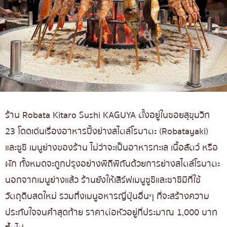
ร้าน Robata Kitaro Sushi KAGUYA ตั้งอยู่ในซอยสุขุมวิท
23 โดดเด่นเรื่องอาหารปิ้งย่างสไตล์โรบาตะ (Robatayaki)
และซูชิ เมนูย่างของร้าน ไม่ว่าจะเป็นอาหารทะเล เนื้อสัตว์ หรือ
ผัก ทั้งหมดจะถูกปรุงอย่างพิถีพิถันด้วยการย่างสไตล์โรบาตะ
นอกจากเมนูย่างแล้ว ร้านยังให้เสิร์ฟเมนูซูชิและซาชิมิที่ใช้
วัตถุดิบสดใหม่ รวมถึงเมนูอหารญี่ปุ่นอื่นๆ ที่จะสร้างความ
ประทับใจจนคำสุดท้าย ราคาต่อหัวอยู่ที่ประมาณ 1,000 บาท