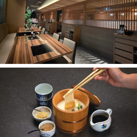
เบนโตะ/บริการส่งอาหารญี่ปุ่น
19. Tamaruya Honten Asoke
ภูเก็ต
20. UMA UMA Asoke
พัทยา
21. Kenshin Izakaya
ธนิยะ
22. SAN KYU YAKINIKU
พระราม 3
23. Sushi Juban Asok
พระราม4
24. Mitsumori of Tokyo
อื่นๆ
25. Sushi Misaki-Nobu
26. OKONOMI Asoke Towers
27. Hokkaido Yakidon Baan Kampu Asoke
28. Ryoshin the premium sushi house
29. Emishi Japanese Restaurant
30. Sushi Corner