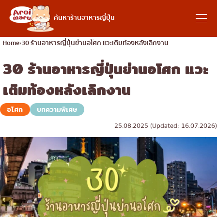
อาหารญี่ปุ่น
ค้นหาร้านอาหารญี่ปุ่น
Home
30 ร้านอาหารญี่ปุ่นย่านอโศก แวะเติมท้องหลังเลิกงาน
30 ร้านอาหารญี่ปุ่นย่านอโศก แวะ
ค้นหาร้านอาหาร
เติมท้องหลังเลิกงาน
ค้นหาตามประเภทอาหาร
อโศก
บทความพิเศษ
25.08.2025 (Updated: 16.07.2026)
ซูชิ
ค้นหาตามพื้นที่
ราเมง
อิซากายะ
เจริญกรุง
คอลัมน์ความรู้
ปิ้งย่างญี่ปุ่น/ยากินิกุ
ธนบุรี
คัตสึด้ง/ทงคัตสึ
สยาม
บทความพิเศษ
ชาบูชาบู/สุกี้ยากี้