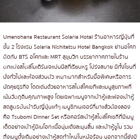
Umenohana Restaurant Solaria Hotel ร้านอาหารญี่ปุ่นที่
ชั้น 2 โรงแรม Solaria Nishitetsu Hotel Bangkok ย่านอโศก
ติดกับ BTS อโศกและ MRT สุขุมวิท บรรยากาศภายในร้าน
ตกแต่งสไตล์โมเดิร์นเจแปนนีสที่เรียบหรู โปร่งสบาย มีทั้งโซนที่
นั่งทั่วไปและห้องส่วนตัว เหมาะมากสำหรับมื้อพิเศษหรือการ
นัดคุยธุรกิจ โดดเด่นด้วยอาหารสไตล์ไคเซกิและเมนูสุขภาพที่
เน้นวัตถุดิบคุณภาพสูง โดยเฉพาะเมนูจากเต้าหู้และฟองเต้าหู้
สดสูตรต้นตำรับญี่ปุ่นแท้ๆ เมนูซิกเนเจอร์ที่มาแล้วต้องลอง
คือ Tsubomi Dinner Set หรือคอร์สเต้าหู้สไตล์ไคเซกิที่มีเมนู
เด็ดอย่างเต้าหู้มิเนโอกะเนื้อนุ่มเด้งละมุนลิ้น และเต้าหู้ชูไม รวม
ถึงเมนูดั้งเดิมอย่างเต้าหู้สดทำใหม่ในหม้อร้อน นอกจากนี้ยังมี