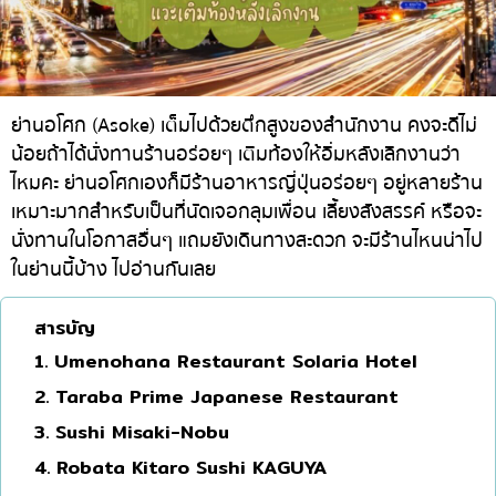
ทองหล่อ
บทความที่KOLแนะนำ
แกงกะหรี่ญี่ปุ่น
เอกมัย
ไก่ย่างเสียบไม้สไตล์ญี่ปุ่น
พร้อมพงษ์
โซบะ/อุด้ง
อโศก
ย่านอโศก (Asoke) เต็มไปด้วยตึกสูงของสำนักงาน คงจะดีไม่
น้อยถ้าได้นั่งทานร้านอร่อยๆ เติมท้องให้อิ่มหลังเลิกงานว่า
ขนมหวานญี่ปุ่น
อารีย์
ไหมคะ ย่านอโศกเองก็มีร้านอาหารญี่ปุ่นอร่อยๆ อยู่หลายร้าน
เทมปุระ
สีลม
เหมาะมากสำหรับเป็นที่นัดเจอกลุมเพื่อน เลี้ยงสังสรรค์ หรือจะ
นั่งทานในโอกาสอื่นๆ แถมยังเดินทางสะดวก จะมีร้านไหนน่าไป
โอมากาเสะ
สาทร
ในย่านนี้บ้าง ไปอ่านกันเลย
ร้านอาหารญี่ปุ่นระดับพรีเมียม
อ่อนนุช
ซาชิมิ/อาหารทะเล
พระราม 9
สารบัญ
1. Umenohana Restaurant Solaria Hotel
อาหารตะวันตกสไตล์ญี่ปุ่น
รัชดา
2. Taraba Prime Japanese Restaurant
ปลาไหลย่าง
พระโขนง
3. Sushi Misaki-Nobu
ข้าวปั้นญี่ปุ่น
เพลินจิต
4. Robata Kitaro Sushi KAGUYA
ปู
ชิดลม