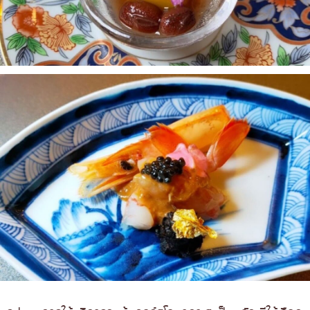
32.Yankii Robatayaki & Bar
33.Shibui Omakase
34.Kohaku Omakase
35. MAGURO Marché Thonglor