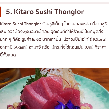
5. Kitaro Sushi Thonglor
Kitaro Sushi Thonglor ร้านซูชิเด็ดๆ ในย่านทองหล่อ ที่สายซูชิ
เลิฟเวอร์ต้องพุ่งตัวมาเช็คอิน จุดเด่นที่ทำให้ร้านนี้เป็นที่พูดถึง
มาก ๆ ก็คือ ซูชิคำละ 60 บาทเท่านั้น ไม่ว่าจะเป็นโอโทโร่ (Otoro)
อากามิ (Akami) ฮามาจิ หรือแม้กระทั่งไข่หอนเม่น (Uni) ก็ราคา
นี้ทั้งหมด