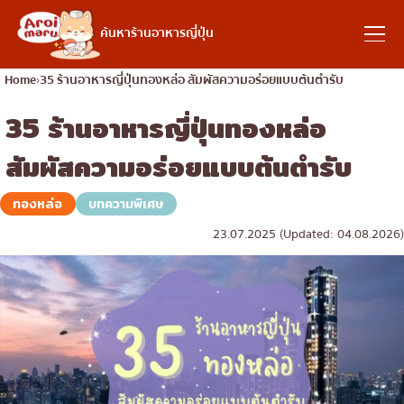
อาหารญี่ปุ่น
ค้นหาร้านอาหารญี่ปุ่น
Home
35 ร้านอาหารญี่ปุ่นทองหล่อ สัมผัสความอร่อยแบบต้นตำรับ
35 ร้านอาหารญี่ปุ่นทองหล่อ
ค้นหาร้านอาหาร
สัมผัสความอร่อยแบบต้นตำรับ
ค้นหาตามประเภทอาหาร
ทองหล่อ
บทความพิเศษ
23.07.2025 (Updated: 04.08.2026)
ซูชิ
ค้นหาตามพื้นที่
ราเมง
อิซากายะ
เจริญกรุง
คอลัมน์ความรู้
ปิ้งย่างญี่ปุ่น/ยากินิกุ
ธนบุรี
คัตสึด้ง/ทงคัตสึ
สยาม
บทความพิเศษ
ชาบูชาบู/สุกี้ยากี้