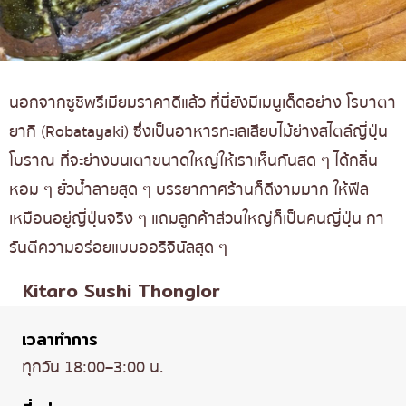
นอกจากซูชิพรีเมียมราคาดีแล้ว ที่นี่ยังมีเมนูเด็ดอย่าง โรบาตา
ยากิ (Robatayaki) ซึ่งเป็นอาหารทะเลเสียบไม้ย่างสไตล์ญี่ปุ่น
โบราณ ที่จะย่างบนเตาขนาดใหญ่ให้เราเห็นกันสด ๆ ได้กลิ่น
หอม ๆ ยั่วน้ำลายสุด ๆ บรรยากาศร้านก็ดีงามมาก ให้ฟีล
เหมือนอยู่ญี่ปุ่นจริง ๆ แถมลูกค้าส่วนใหญ่ก็เป็นคนญี่ปุ่น กา
รันตีความอร่อยแบบออริจินัลสุด ๆ
Kitaro Sushi Thonglor
เวลาทำการ
ทุกวัน 18:00–3:00 น.