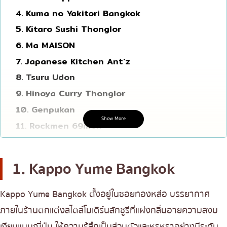
4. Kuma no Yakitori Bangkok
โอโคโนมิยากิ/เทปปันยากิ
บางนา
5. Kitaro Sushi Thonglor
ด้ง (ข้าวหน้าต่างๆ)
นานา
6. Ma MAISON
บุฟเฟต์
อุดมสุข
7. Japanese Kitchen Ant'z
มิชลิน
ศรีราชา
8. Tsuru Udon
สเต็ก
ไอคอนสยาม
9. Hinoya Curry Thonglor
ของทอดเสียบไม้
เซ็นทรัลเวิลด์
10. Genpukan
Show More
หม้อไฟญี่ปุ่น
11. Rockmen 69men
นนทบุรี
12. Besuke Beef tongue Restaurant
ของย่างเสียบไม้/เครื่องในย่าง
เชียงใหม่
13. Thonglor Yokocho
ร้านอาหารญี่ปุ่นแบบดั้งเดิม
ลาดพร้าว
1. Kappo Yume Bangkok
14. Shakariki NEO
ทาโกะยากิ
สมุทรปราการ
15. Cafe Temari
Kappo Yume Bangkok ตั้งอยู่ในซอยทองหล่อ บรรยากาศ
โอเด้ง/เมนูตุ๋นสไตล์ญี่ปุ่น
ปทุมธานี
16. Yakiniku Kirabi 51
ภายในร้านตกแต่งสไตล์โมเดิร์นลักชูรีที่แฝงกลิ่นอายความสงบ
อาหารชุด/อาหารญี่ปุ่นสไตล์โฮมคุกกิ้ง
สมุทรสาคร
17. Yakiniku Oniku to Gohan Thonglor
เงียบแบบญี่ปุ่น ให้ความรู้สึกเป็นส่วนตัวและหรูหราอย่างมีระดับ