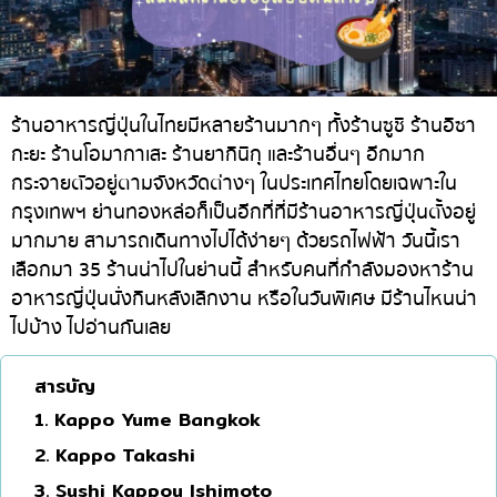
ทองหล่อ
บทความที่KOLแนะนำ
แกงกะหรี่ญี่ปุ่น
เอกมัย
ไก่ย่างเสียบไม้สไตล์ญี่ปุ่น
พร้อมพงษ์
โซบะ/อุด้ง
อโศก
ร้านอาหารญี่ปุ่นในไทยมีหลายร้านมากๆ ทั้งร้านซูชิ ร้านอิซา
กะยะ ร้านโอมากาเสะ ร้านยากินิกุ และร้านอื่นๆ อีกมาก
ขนมหวานญี่ปุ่น
อารีย์
กระจายตัวอยู่ตามจังหวัดต่างๆ ในประเทศไทยโดยเฉพาะใน
เทมปุระ
สีลม
กรุงเทพฯ ย่านทองหล่อก็เป็นอีกที่ที่มีร้านอาหารญี่ปุ่นตั้งอยู่
มากมาย สามารถเดินทางไปได้ง่ายๆ ด้วยรถไฟฟ้า วันนี้เรา
โอมากาเสะ
สาทร
เลือกมา 35 ร้านน่าไปในย่านนี้ สำหรับคนที่กำลังมองหาร้าน
ร้านอาหารญี่ปุ่นระดับพรีเมียม
อ่อนนุช
อาหารญี่ปุ่นนั่งกินหลังเลิกงาน หรือในวันพิเศษ มีร้านไหนน่า
ซาชิมิ/อาหารทะเล
พระราม 9
ไปบ้าง ไปอ่านกันเลย
อาหารตะวันตกสไตล์ญี่ปุ่น
รัชดา
สารบัญ
ปลาไหลย่าง
พระโขนง
1. Kappo Yume Bangkok
ข้าวปั้นญี่ปุ่น
เพลินจิต
2. Kappo Takashi
ปู
ชิดลม
3. Sushi Kappou Ishimoto