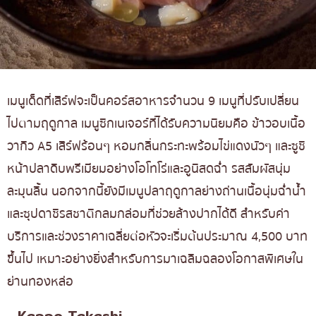
เมนูเด็ดที่เสิร์ฟจะเป็นคอร์สอาหารจำนวน 9 เมนูที่ปรับเปลี่ยน
ไปตามฤดูกาล เมนูซิกเนเจอร์ที่ได้รับความนิยมคือ ข้าวอบเนื้อ
วากิว A5 เสิร์ฟร้อนๆ หอมกลิ่นกระทะพร้อมไข่แดงนัวๆ และซูชิ
หน้าปลาดิบพรีเมียมอย่างโอโทโร่และอูนิสดฉ่ำ รสสัมผัสนุ่ม
ละมุนลิ้น นอกจากนี้ยังมีเมนูปลาฤดูกาลย่างถ่านเนื้อนุ่มฉ่ำน้ำ
และซุปดาชิรสชาติกลมกล่อมที่ช่วยล้างปากได้ดี สำหรับค่า
บริการและช่วงราคาเฉลี่ยต่อหัวจะเริ่มต้นประมาณ 4,500 บาท
ขึ้นไป เหมาะอย่างยิ่งสำหรับการมาเฉลิมฉลองโอกาสพิเศษใน
ย่านทองหล่อ
Kappo Takashi