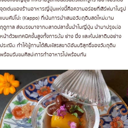
เบนโตะ/บริการส่งอาหารญี่ปุ่น
ภูเก็ต
18. Taishoken Ramen
จุดเด่นของร้านอาหารญี่ปุ่นแห่งนี้คือความอร่อยที่เสิร์ฟมาในรูป
19.Sushi Juban Takumi
พัทยา
แบบคัปโปะ (Kappo) ที่เน้นการนำเสนอวัตถุดิบสดใหม่ตาม
20.Sushi Hiro
ธนิยะ
ฤดูกาล ส่งตรงมาจากตลาดปลาชั้นนำในญี่ปุ่น นำมาปรุงต่อ
21.Sushi Yorokobu
หน้าด้วยเทคนิคชั้นสูงทั้งการต้ม ย่าง นึ่ง และหั่นปลาดิบอย่าง
พระราม 3
22.Honmono Sushi
ประณีต ทำให้ผู้ทานได้สัมผัสรสชาติอันบริสุทธิ์ของวัตถุดิบ
พระราม4
23. Nagiya Thonglor 9
พร้อมรับชมศิลปะการทำอาหารไปพร้อมกัน
อื่นๆ
24.Masu Maki & Sushi Bar
25.Sushi Ichizu
26.Sushi Kanda
27.Mekiki no Ginji
28.Miyabi Kappo
29.Kiri Tsukemen Gogyo
30.Bankara Ramen
31.Suki Masa