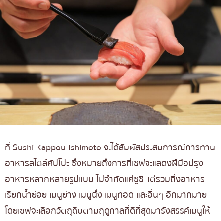
ที่ Sushi Kappou Ishimoto จะได้สัมผัสประสบการณ์การทาน
อาหารสไตล์คัปโป
ะ
ซึ่งหมายถึงการที่เชฟจะแสดงฝีมือปรุง
อาหารหลากหลายรูปแบบ ไม่จำกัดแค่ซูชิ แต่รวมถึงอาหาร
เรียกน้ำย่อย เมนูย่าง เมนูนึ่ง เมนูทอด และอื่นๆ อีกมากมาย
โดยเชฟจะเลือกวัตถุดิบตามฤดูกาลที่ดีที่สุดมารังสรรค์เมนูให้