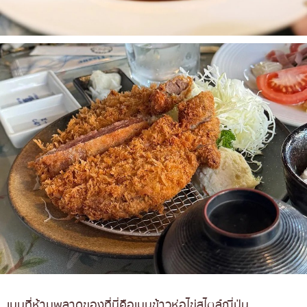
เมนูที่ห้ามพลาดของที่นี่คือเมนูข้าวห่อไข่สไตล์ญี่ปุ่น