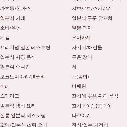
가츠동/돈까스
샤브샤브/스키야키
일본식 카레
일본식 구운 닭꼬치
소바/우동
일본 과자
튀김
오마카세
프리미엄 일본 레스토랑
사시미/해산물
일본식 서양 음식
구운 장어
일본식 주먹밥
게
오코노미야키/덴푸라
돈(덮밥)
뷔페
미쉐린
스테이크
꼬치에 꽂은 튀긴 음식
일본식 냄비 요리
꼬치구이/곱창구이
전통 일본식 레스토랑
타코야키
오뎅/일본식 조림 요리
정식/일본 가정식