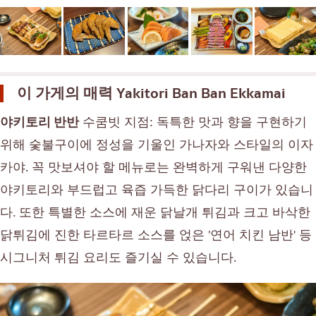
벤또/일본 음식 배달 서비스
푸켓
파타야
타니야
이 가게의 매력
Yakitori Ban Ban Ekkamai
라마 3세
라마 4세
야키토리 반반
수쿰빗 지점: 독특한 맛과 향을 구현하기
다른
위해 숯불구이에 정성을 기울인 가나자와 스타일의 이자
카야. 꼭 맛보셔야 할 메뉴로는 완벽하게 구워낸 다양한
야키토리와 부드럽고 육즙 가득한 닭다리 구이가 있습니
다. 또한 특별한 소스에 재운 닭날개 튀김과 크고 바삭한
닭튀김에 진한 타르타르 소스를 얹은 '연어 치킨 남반' 등
시그니처 튀김 요리도 즐기실 수 있습니다.