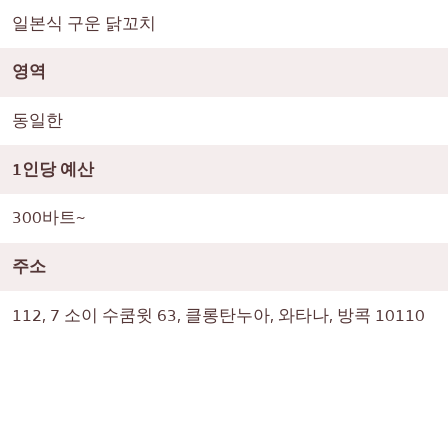
일본식 구운 닭꼬치
영역
동일한
1인당 예산
300바트~
주소
112, 7 소이 수쿰윗 63, 클롱탄누아, 와타나, 방콕 10110