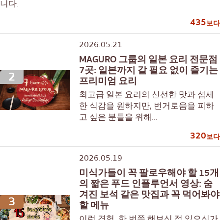
니다.
435
보다
2026.05.21
MAGURO 그룹의 일본 요리 전문점
7곳: 일본까지 갈 필요 없이 즐기는
2
프리미엄 요리
최고급 일본 요리의 신선한 맛과 섬세
한 식감을 원하지만, 번거로움을 피하
고 싶은 분들을 위해...
320
보다
2026.05.19
미식가들이 꼭 팔로우해야 할 15개
의 짧은 푸드 인플루언서 영상: 숨
겨진 보석 같은 맛집과 꼭 먹어봐야
3
할 메뉴
이런 경험, 한 번쯤 해보신 적 있으신가