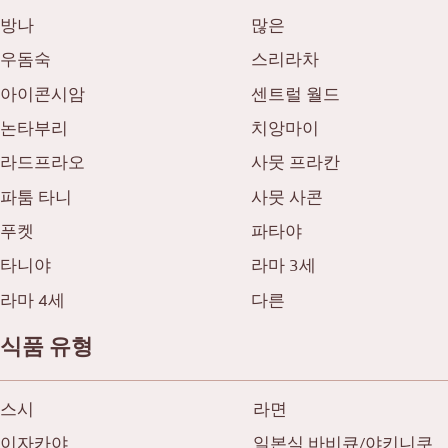
방나
많은
우돔숙
스리라차
아이콘시암
센트럴 월드
논타부리
치앙마이
라드프라오
사뭇 프라칸
파툼 타니
사뭇 사콘
푸켓
파타야
타니야
라마 3세
라마 4세
다른
식품 유형
스시
라면
이자카야
일본식 바비큐/야키니쿠