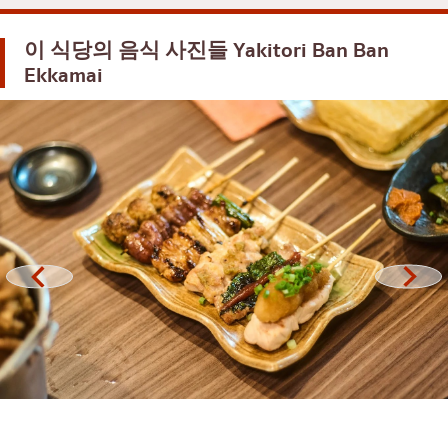
오코노미야키/덴푸라
방나
이 식당의 음식 사진들
Yakitori Ban Ban
돈(덮밥)
많은
Ekkamai
뷔페
우돔숙
미쉐린
스리라차
스테이크
아이콘시암
꼬치에 꽂은 튀긴 음식
센트럴 월드
일본식 냄비 요리
논타부리
꼬치구이/곱창구이
치앙마이
전통 일본식 레스토랑
라드프라오
타코야키
사뭇 프라칸
오뎅/일본식 조림 요리
파툼 타니
정식/일본 가정식
사뭇 사콘