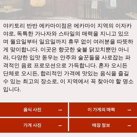
통로
KOL이 추천하는 기사
일본식 카레
동일한
일본식 구운 닭꼬치
프롬퐁
야키토리 반반 에카마이점은 에카마이 지역의 이자카
야로, 독특한 가나자와 스타일의 매력을 지니고 있으
소바/우동
아소케
며 월요일부터 일요일까지 휴무 없이 여러분을 따뜻하
일본 과자
아리
게 맞이합니다. 이곳은 향긋한 숯불 닭꼬치뿐만 아니
튀김
풍차 비슷한 것
라, 다양한 입맛 돋우는 안주와 술꾼들을 사로잡는 파
격적인 음료 프로모션으로 가득합니다. 혼자 오시든
오마카세
사톤
단체로 오시든, 합리적인 가격에 맛있는 음식을 즐길
프리미엄 일본 레스토랑
너트에 대하여
수 있는 최고의 장소로, 이 지역에서 꼭 찾아야 할 명소
입니다.
사시미/해산물
라마 9세
일본식 서양 음식
라차다
음식 사진
이 가게의 매력
구운 장어
프라 카농
일본식 주먹밥
플론칫
가게 사진
매장 정보
게
치들롬