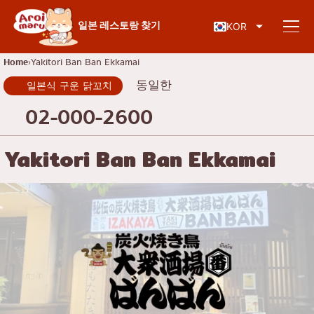
일본 음식
일본 레스토랑 찾기
KOR
Home
Yakitori Ban Ban Ekkamai
동일한
일본식 구운 닭꼬치
레스토랑 찾기
02-000-2600
음식 종류로 검색
Yakitori Ban Ban Ekkamai
스시
지역별 검색
라면
이자카야
차로엔 크룽
지식 칼럼
일본식 바비큐/야키니쿠
톤부리
가츠동/돈까스
시암
특별기사
샤브샤브/스키야키