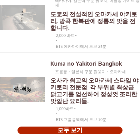
에카마이: 일본식 구운 닭꼬치, 미슐랭 가이드 등
재
도쿄의 전설적인 오마카세 야키토
리, 방콕 한복판에 정통의 맛을 전
합니다.
2,000 바트~
-
BTS 에카마이에서 도보 25분
Kuma no Yakitori Bangkok
프롬퐁・일본식 구운 닭꼬치・오마카세
오사카 최고의 오마카세 스타일 야
키토리 전문점. 각 부위별 최상급
닭고기를 엄선하여 정성껏 조리한
맛깔난 요리들.
1,000바트~
-
BTS 프롬퐁역에서 도보 10분
모두 보기