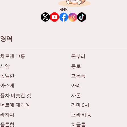
SNS
영역
차로엔 크룽
톤부리
시암
통로
동일한
프롬퐁
아소케
아리
풍차 비슷한 것
사톤
너트에 대하여
라마 9세
라차다
프라 카농
플론칫
치들롬