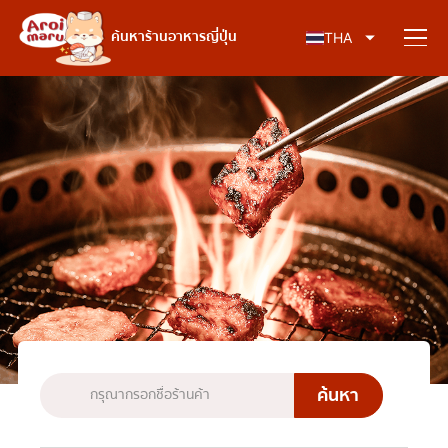
อาหารญี่ปุ่น
ค้นหาร้านอาหารญี่ปุ่น
THA
ค้นหาร้านอาหาร
ค้นหาตามประเภทอาหาร
ซูชิ
ค้นหาตามพื้นที่
ราเมง
อิซากายะ
เจริญกรุง
คอลัมน์ความรู้
ปิ้งย่างญี่ปุ่น/ยากินิกุ
ธนบุรี
คัตสึด้ง/ทงคัตสึ
สยาม
บทความพิเศษ
ชาบูชาบู/สุกี้ยากี้