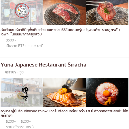
สัมผัสเสน่ห์ยากินิกุดั้งเดิม ย่างบนเตาถ่านชิชิรินหอมกรุ่น ปรุงรสด้วยซอสสูตรลับ
เฉพาะ ในบรรยากาศสุดสงบ
฿500~
เดินจาก BTS นานา 5 นาที
Yuna Japanese Restaurant Siracha
ศรีราชา・ซูชิ
อาหารญี่ปุ่นร้านดังจากกรุงเทพฯ การันตีความอร่อยกว่า 10 ปี ส่งตรงความสดใหม่ถึง
ศรีราชา
฿200~
฿200~
ซอย ศรีราชานคร 3