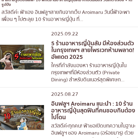
สายถ่ายรูปต้องเลิฟ! 10 พิกัดร้านอาหารญี่ปุ่นเหมาะกับดินเนอร์ วันเกิด อร่อย + ได้
รูปปัง
สวัสดีค่ะ ฟ้าเอง อินฟลูฯสายกินจากเว็บ Aroimaru วันนี้ฟ้าจะพา
เพื่อน ๆ ไปตะลุย 10 ร้านอาหารญี่ปุ่น ที่...
2025.09.22
5 ร้านอาหารญี่ปุ่นลับ มีห้องส่วนตัว
ในกรุงเทพฯ สายไพรเวทห้ามพลาด!
อัพเดต 2025
ใครที่กำลังมองหา ร้านอาหารญี่ปุ่นใน
กรุงเทพฯที่มีห้องส่วนตัว (Private
Dining) สำหรับดินเนอร์สุดพิเศษก...
2025.08.27
อินฟลูฯ Aroimaru แนะนำ : 10 ร้าน
อาหารญี่ปุ่นสุดฟินที่คนชอบกินต้อง
ไปโดน
สวัสดีค่ะทุกคน! ฟ้าขอเปิดบทความในฐานะ
อินฟลูฯ ของ Aroimaru (อร่อยมารุ) ด้วย