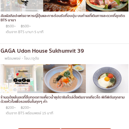
สัมผัสศิลปะแห่งอาหารญี่ปุ่นและการต้อนรับที่อบอุ่น บนทำเลที่เดินทางสะดวกที่สุดติด
BTS นานา
฿500~
฿500~
เดินจาก BTS นานา 5 นาที
GAGA Udon House Sukhumvit 39
พร้อมพงษ์・โซบะ/อุด้ง
ร้านอุด้งเส้นสดที่สืบทอดการเคี่ยวน้ำซุปดาชิสไตล์ดั้งเดิมจากเกียวโต พิถีพิถันทุกชาม
ด้วยหัวใจเพื่อรอยยิ้มในทุกๆ คำ
฿200~
฿200~
เดินจาก BTS พร้อมพงษ์ 15 นาที