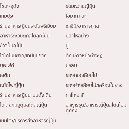
โซบะ/อุด้ง
ขนมหวานญี่ปุ่น
เทมปุระ
โอมากาเสะ
ร้านอาหารญี่ปุ่นระดับพรีเมียม
ซาชิมิ/อาหารทะเล
อาหารตะวันตกสไตล์ญี่ปุ่น
ปลาไหลย่าง
ข้าวปั้นญี่ปุ่น
ปู
โอโคโนมิยากิ/เทปปันยากิ
ด้ง (ข้าวหน้าต่างๆ)
บุฟเฟต์
มิชลิน
สเต็ก
ของทอดเสียบไม้
หม้อไฟญี่ปุ่น
ของย่างเสียบไม้/เครื่องในย่าง
ร้านอาหารญี่ปุ่นแบบดั้งเดิม
ทาโกะยากิ
โอเด้ง/เมนูตุ๋นสไตล์ญี่ปุ่น
อาหารชุด/อาหารญี่ปุ่นสไตล์โฮม
คุกกิ้ง
เบนโตะ/บริการส่งอาหารญี่ปุ่น