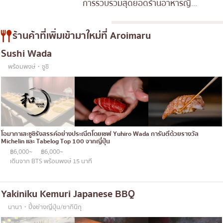
การรวบรวมสุดยอดร้านอาหารญี...
ร้านค้าที่เพิ่มเข้ามาใหม่ที่ Aroimaru
Sushi Wada
พร้อมพงษ์・ซูชิ
โอมากาเสะซูชิรังสรรค์อย่างประณีตโดยเชฟ Yuhiro Wada การันตีด้วยรางวัล
Michelin และ Tabelog Top 100 จากญี่ปุ่น
฿6,000~
฿6,000~
เดินจาก BTS พร้อมพงษ์ 15 นาที
Yakiniku Kemuri Japanese BBQ
นานา・ปิ้งย่างญี่ปุ่น/ยากินิกุ