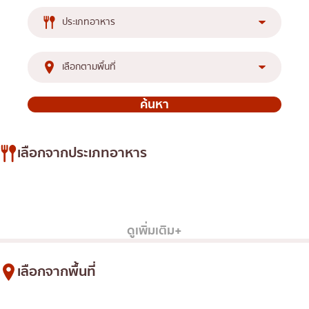
ทองหล่อ
บทความที่KOLแนะนำ
แกงกะหรี่ญี่ปุ่น
เอกมัย
อาหารญี่ปุ่นแท้ๆ เพื่อคุณ
ไก่ย่างเสียบไม้สไตล์ญี่ปุ่น
พร้อมพงษ์
โซบะ/อุด้ง
อโศก
ขนมหวานญี่ปุ่น
อารีย์
เทมปุระ
สีลม
โอมากาเสะ
เลือกจากประเภทอาหาร
สาทร
ร้านอาหารญี่ปุ่นระดับพรีเมียม
อ่อนนุช
รายการทั้งหมด
ซูชิ
ราเมง
อิซากายะ
ปิ้งย่างญี่ปุ่น/ยากินิกุ
คัตสึด้ง/ทงคัตสึ
ซาชิมิ/อาหารทะเล
พระราม 9
ชาบูชาบู/สุกี้ยากี้
อาหารตะวันตกสไตล์ญี่ปุ่น
รัชดา
ดูเพิ่มเติม+
ปลาไหลย่าง
พระโขนง
เลือกจากพื้นที่
ข้าวปั้นญี่ปุ่น
เพลินจิต
รายการทั้งหมด
สยาม
ทองหล่อ
ปู
ชิดลม