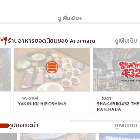
เอกมัย
พร้อมพงษ์
อโศก
โอโคโนมิยากิ/เทปปันยากิ
บางนา
อารีย์
ดูเพิ่มเติม+
ด้ง (ข้าวหน้าต่างๆ)
นานา
บุฟเฟต์
อุดมสุข
ร้านอาหารยอดนิยมของ Aroimaru
ดูเพิ่มเติม
มิชลิน
ศรีราชา
สเต็ก
ไอคอนสยาม
ของทอดเสียบไม้
เซ็นทรัลเวิลด์
หม้อไฟญี่ปุ่น
นนทบุรี
ของย่างเสียบไม้/เครื่องในย่าง
เชียงใหม่
พระราม4
รัชดา
ร้านอาหารญี่ปุ่นแบบดั้งเดิม
ลาดพร้าว
YAKINIKU HIROSHIMA
SHAKARIKI432 THE STRE
RATCHADA
ทาโกะยากิ
สมุทรปราการ
…
โอเด้ง/เมนูตุ๋นสไตล์ญี่ปุ่น
ปทุมธานี
คูปองแนะนำ
ดูเพิ่มเติม
อาหารชุด/อาหารญี่ปุ่นสไตล์โฮมคุกกิ้ง
สมุทรสาคร