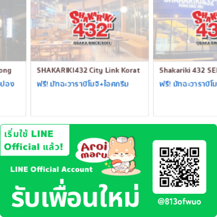
เบนโตะ/บริการส่งอาหารญี่ปุ่น
ภูเก็ต
พัทยา
ธนิยะ
พระราม 3
SHAKARIKI432 City Link Korat
Shakariki 432 SENA Fest
พระราม4
ฟรี! มัทฉะวาราบิโมจิ+ไอศกรีม
ฟรี! มัทฉะวาราบิโมจิ+ไอศกร
อื่นๆ
…