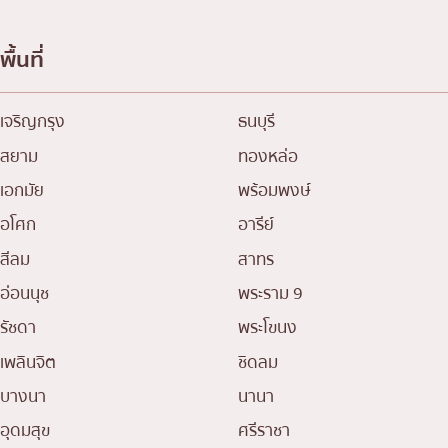
พื้นที่
เจริญกรุง
ธนบุรี
สยาม
ทองหล่อ
เอกมัย
พร้อมพงษ์
อโศก
อารีย์
สีลม
สาทร
อ่อนนุช
พระราม 9
รัชดา
พระโขนง
เพลินจิต
ชิดลม
บางนา
นานา
อุดมสุข
ศรีราชา