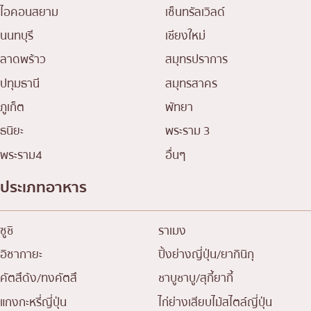
ไอคอนสยาม
เซ็นทรัลเวิลด์
นนทบุรี
เชียงใหม่
ลาดพร้าว
สมุทรปราการ
ปทุมธานี
สมุทรสาคร
ภูเก็ต
พัทยา
ธนิยะ
พระราม 3
พระราม4
อื่นๆ
ประเภทอาหาร
ซูชิ
ราเมง
อิซากายะ
ปิ้งย่างญี่ปุ่น/ยากินิกุ
คัตสึด้ง/ทงคัตสึ
ชาบูชาบู/สุกี้ยากี้
แกงกะหรี่ญี่ปุ่น
ไก่ย่างเสียบไม้สไตล์ญี่ปุ่น