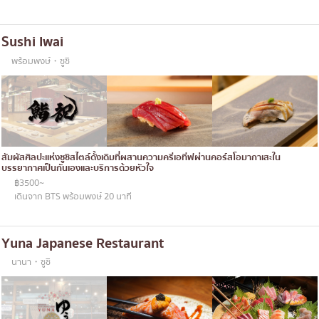
Sushi Iwai
พร้อมพงษ์・ซูชิ
สัมผัสศิลปะแห่งซูชิสไตล์ดั้งเดิมที่ผสานความครีเอทีฟผ่านคอร์สโอมากาเสะใน
บรรยากาศเป็นกันเองและบริการด้วยหัวใจ
฿3500~
เดินจาก BTS พร้อมพงษ์ 20 นาที
Yuna Japanese Restaurant
นานา・ซูชิ