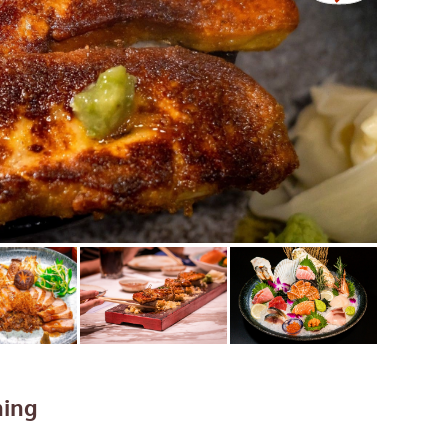
เซ็นทรัลเวิลด์
นนทบุรี
เชียงใหม่
ลาดพร้าว
งในย่าง
สมุทรปราการ
งเดิม
ปทุมธานี
สมุทรสาคร
่น
ภูเก็ต
สไตล์โฮมคุกกิ้ง
พัทยา
ญี่ปุ่น
ธนิยะ
พระราม 3
พระราม4
ning
อื่นๆ