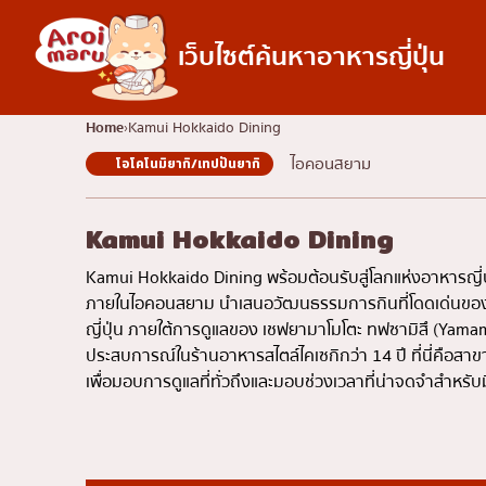
เว็บไซต์ค้นหาอาหารญี่ปุ่น
อาหารญี่ปุ่น
Home
Kamui Hokkaido Dining
ไอคอนสยาม
โอโคโนมิยากิ/เทปปันยากิ
ค้นหาร้านอาหาร
ค้นหาตามประเภทอ
ซูชิ
Kamui Hokkaido Dining
ราเมง
Kamui Hokkaido Dining พร้อมต้อนรับสู่โลกแห่งอาหารญี่ปุ
อิซากายะ
ภายในไอคอนสยาม นำเสนอวัฒนธรรมการกินที่โดดเด่นของฮอ
ญี่ปุ่น ภายใต้การดูแลของ เชฟยามาโมโตะ ทฟซามิสึ (Yama
ปิ้งย่างญี่ปุ่น/ยากินิกุ
ประสบการณ์ในร้านอาหารสไตล์ไคเซกิกว่า 14 ปี ที่นี่คือสาขา
คัตสึด้ง/ทงคัตสึ
เพื่อมอบการดูแลที่ทั่วถึงและมอบช่วงเวลาที่น่าจดจำสำหรับม
ชาบูชาบู/สุกี้ยากี้
แกงกะหรี่ญี่ปุ่น