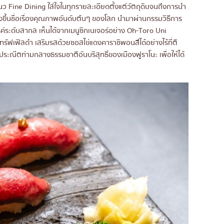
แนว Fine Dining ใส่ใจในทุกรายละเอียดตั้งแต่วัตถุดิบจนถึงการนำ
งขึ้นชื่อเรื่องคุณภาพอันดับต้นๆ ของโลก นำมาผ่านกรรมวิธีการ
รค์ระดับสากล เห็นได้จากเมนูซิกเนเจอร์อย่าง Oh-Toro Uni
ะทรัฟเฟิลดำ เสริมรสด้วยซอสไข่แดงคาราชิพอนสึได้อย่างไร้ที่ติ
ประณีตท่ามกลางธรรมชาติอันบริสุทธิ์ของเมืองฟูราโนะ เพื่อให้ได้