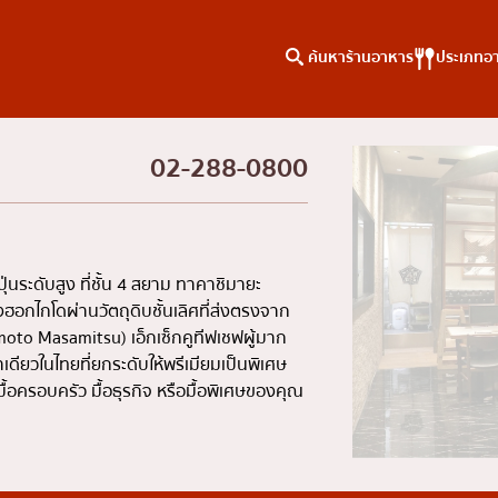
ค้นหาร้านอาหาร
ประเภทอ
02-288-0800
าหาร
ค้นหาตามพื้นที่
คอลัมน์ความรู้
เจริญกรุง
บทความพิเศษ
ธนบุรี
บทความที่KOLแนะนำ
่นระดับสูง ที่ชั้น 4 สยาม ทาคาชิมายะ
สยาม
กไกโดผ่านวัตถุดิบชั้นเลิศที่ส่งตรงจาก
moto Masamitsu) เอ็กเซ็กคูทีฟเชฟผู้มาก
ทองหล่อ
เดียวในไทยที่ยกระดับให้พรีเมียมเป็นพิเศษ
เอกมัย
ื้อครอบครัว มื้อธุรกิจ หรือมื้อพิเศษของคุณ
พร้อมพงษ์
อโศก