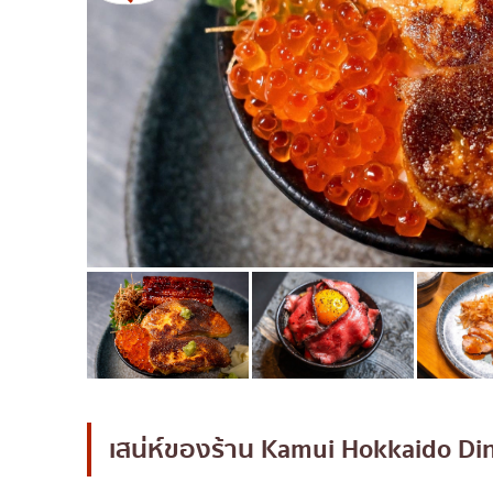
มิชลิน
สเต็ก
ของทอดเสียบไม้
หม้อไฟญี่ปุ่น
ของย่างเสียบไม้/เครื่อ
ร้านอาหารญี่ปุ่นแบบดั้
ทาโกะยากิ
โอเด้ง/เมนูตุ๋นสไตล์ญี่ปุ
อาหารชุด/อาหารญี่ปุ่น
เบนโตะ/บริการส่งอาหาร
เสน่ห์ของร้าน
Kamui Hokkaido Di