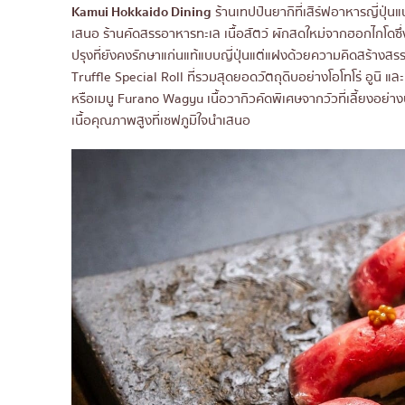
Kamui Hokkaido Dining
ร้านเทปปันยากิที่เสิร์ฟอาหารญี่ปุ่น
เสนอ ร้านคัดสรรอาหารทะเล เนื้อสัตว์ ผักสดใหม่จากฮอกไกโดซึ่
ปรุงที่ยังคงรักษาแก่นแท้แบบญี่ปุ่นแต่แฝงด้วยความคิดสร้างสร
Truffle Special Roll ที่รวมสุดยอดวัตถุดิบอย่างโอโทโร่ อูนิ แล
หรือเมนู Furano Wagyu เนื้อวากิวคัดพิเศษจากวัวที่เลี้ยงอย่าง
เนื้อคุณภาพสูงที่เชฟภูมิใจนำเสนอ