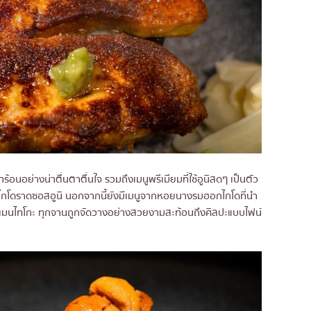
อนอย่างน่าตื่นตาตื่นใจ รวมถึงเมนูพรีเมียมที่ใช้อูนิสดๆ เป็นตัว
อกไกโดราดซอสอูนิ นอกจากนี้ยังมีเมนูจากหอยนางรมฮอกไกโดที่นำ
เมนไทโกะ ทุกจานถูกจัดวางอย่างสวยงามสะท้อนถึงศิลปะแบบไฟน์