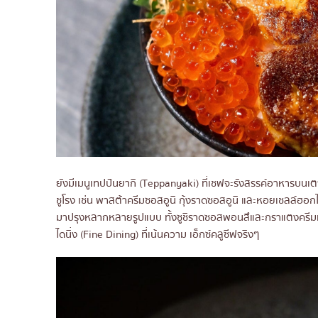
ยังมีเมนูเทปปันยากิ (Teppanyaki) ที่เชฟจะรังสรรค์อาหารบนเตาร้
ชูโรง เช่น พาสต้าครีมซอสอูนิ กุ้งราดซอสอูนิ และหอยเชลล์ฮ
มาปรุงหลากหลายรูปแบบ ทั้งซูชิราดซอสพอนสึและกราแตงครีม
ไดนิ่ง (Fine Dining) ที่เน้นความ เอ็กซ์คลูซีฟจริงๆ