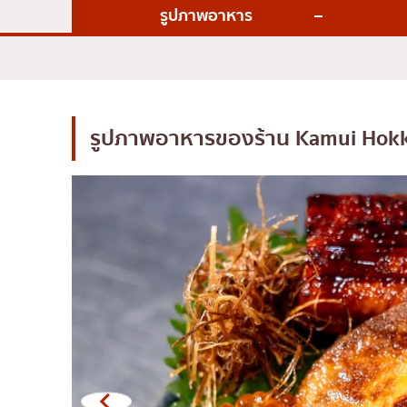
ไก่ย่างเสียบไม้สไตล์ญี่ปุ
รูปภาพอาหาร
โซบะ/อุด้ง
ขนมหวานญี่ปุ่น
เทมปุระ
โอมากาเสะ
รูปภาพอาหารของร้าน
Kamui Hokk
ร้านอาหารญี่ปุ่นระดับพ
ซาชิมิ/อาหารทะเล
อาหารตะวันตกสไตล์ญี่ป
ปลาไหลย่าง
ข้าวปั้นญี่ปุ่น
ปู
โอโคโนมิยากิ/เทปปันยา
ด้ง (ข้าวหน้าต่างๆ)
บุฟเฟต์