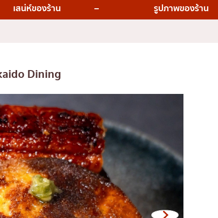
่น
อารีย์
เสน่ห์ของร้าน
รูปภาพของร้าน
สีลม
สาทร
อ่อนนุช
พระราม 9
aido Dining
รีเมียม
รัชดา
พระโขนง
ุ่น
เพลินจิต
ชิดลม
บางนา
นานา
กิ
อุดมสุข
ศรีราชา
ไอคอนสยาม