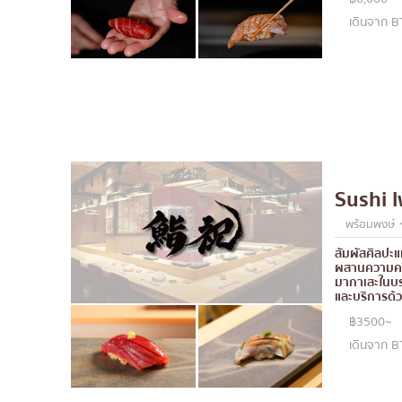
เดินจาก B
Sushi I
พร้อมพงษ์・
สัมผัสศิลปะแห่
ผสานความครี
มากาเสะในบ
และบริการด้ว
฿3500~
เดินจาก B