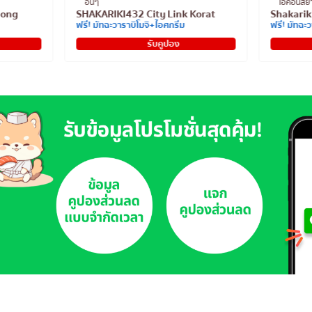
ไอคอนสยาม
Cafe Tem
Korat
Shakariki 432 SENA Fest
ซื้อ 1 แถม 
ฟรี! มัทฉะวาราบิโมจิ+ไอศกรีม
ฟรีไซส์มินิอ
รับคูปอง