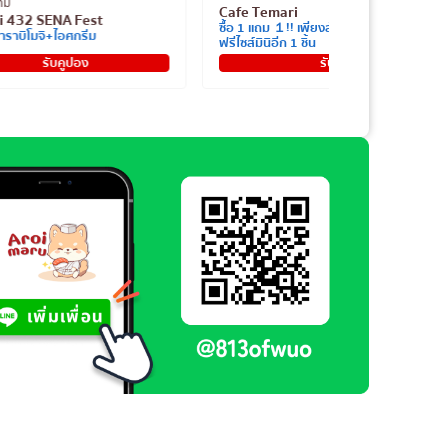
ทองหล่อ
ari
Rockmen 69men
１!! เพียงสั่งเมนูสโนว์เจลาโต้ รับ
ฟรี! ไข่ต้มซีอิ๊ว หรือไข่ต้มสีชมพู
ีก 1 ชิ้น
รับคูปอง
รับคูปอง