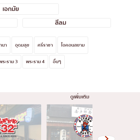
เอกมัย
สีลม
านา
อุดมสุข
ศรีราชา
ไอคอนสยาม
พระราม 3
พระราม 4
อื่นๆ
ดูเพิ่มเติม