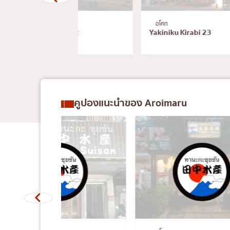
อโศก
พระราม4
Yakiniku Kirabi 23
YAKINIKU HIROSHIM
คูปองแนะนำของ Aroimaru