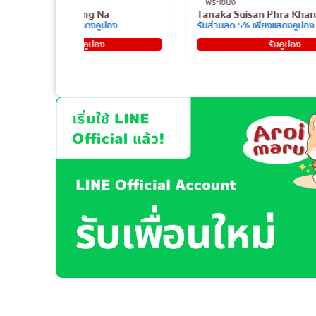
พระโขนง
อื่นๆ
Tanaka Suisan Phra Khanong
SHAKARIKI432 City Link 
รับส่วนลด 5% เพียงแสดงคูปอง
ฟรี! มัทฉะวาราบิโมจิ+ไอศกรีม
รับคูปอง
รับคูปอง