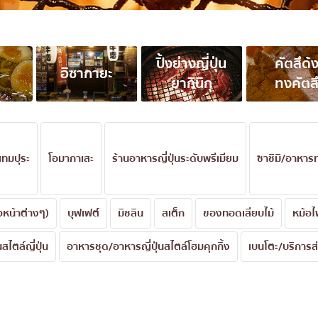
่น
อารีย์
สีลม
สาทร
ปิ้งย่างญี่ปุ่น
คัตสึด้
อิซากายะ
อ่อนนุช
ยากินิกุ
ทงคัตส
พระราม 9
รีเมียม
รัชดา
พระโขนง
เทมปุระ
โอมากาเสะ
ร้านอาหารญี่ปุ่นระดับพรีเมียม
ซาชิมิ/อาหาร
ุ่น
เพลินจิต
ชิดลม
าวหน้าต่างๆ)
บุฟเฟต์
มิชลิน
สเต็ก
ของทอดเสียบไม้
หม้อไฟ
บางนา
นานา
นสไตล์ญี่ปุ่น
อาหารชุด/อาหารญี่ปุ่นสไตล์โฮมคุกกิ้ง
เบนโตะ/บริการส่
กิ
อุดมสุข
ศรีราชา
ไอคอนสยาม