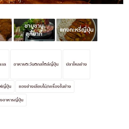
ง
ชาบูชาบู
แกงกะหรี่ญี่ปุ่น
ึ
สุกี้ยากี้
ทะเล
อาหารตะวันตกสไตล์ญี่ปุ่น
ปลาไหลย่าง
ญี่ปุ่น
ของย่างเสียบไม้/เครื่องในย่าง
งอาหารญี่ปุ่น