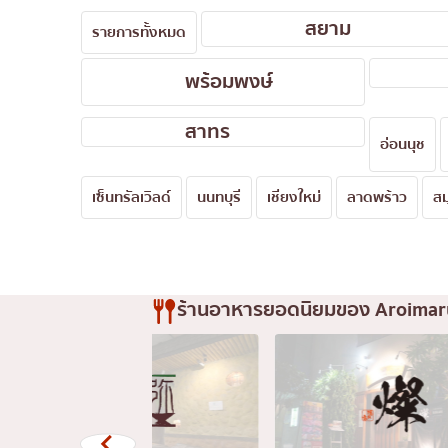
สยาม
มิชลิน
รายการทั้งหมด
สเต็ก
พร้อมพงษ์
ของทอดเสียบไม้
สาทร
หม้อไฟญี่ปุ่น
อ่อนนุช
ของย่างเสียบไม้/เครื่อ
เซ็นทรัลเวิลด์
นนทบุรี
เชียงใหม่
ลาดพร้าว
ส
ร้านอาหารญี่ปุ่นแบบดั้
ทาโกะยากิ
โอเด้ง/เมนูตุ๋นสไตล์ญี่ปุ
อาหารชุด/อาหารญี่ปุ่น
ร้านอาหารยอดนิยมของ Aroimar
เบนโตะ/บริการส่งอาหาร