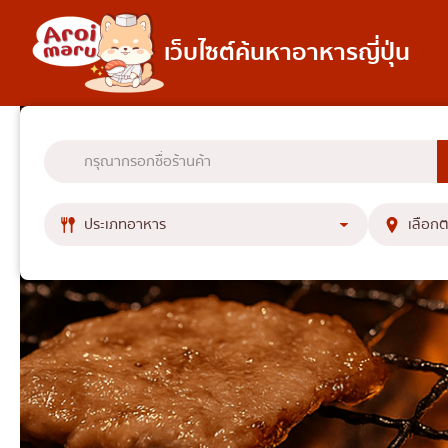
เว็บไซต์ค้นหาอาหารญี่ปุ่น
อาหารญี่ปุ่น
ค้นหาร้านอาหาร
ค้นหาตามประเภทอ
อาหารญี่ปุ่นแ
ซูชิ
ราเมง
อิซากายะ
ปิ้งย่างญี่ปุ่น/ยากินิกุ
คัตสึด้ง/ทงคัตสึ
ชาบูชาบู/สุกี้ยากี้
แกงกะหรี่ญี่ปุ่น