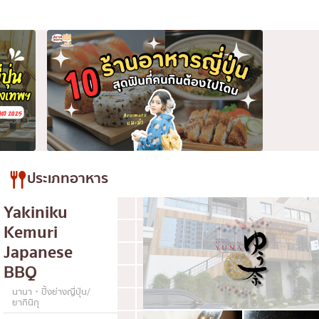
ประเภทอาหาร
Yakiniku
ซูชิ
ราเมง
Kemuri
อิซากายะ
ปิ้งย่างญี่ปุ่น/ยากินิกุ
Japanese
คัตสึด้ง/ทงคัตสึ
ชาบูชาบู/สุกี้ยากี้
BBQ
แกงกะหรี่ญี่ปุ่น
ไก่ย่างเสียบไม้สไตล์ญี่ปุ่น
นานา・ปิ้งย่างญี่ปุ่น/
โซบะ/อุด้ง
ขนมหวานญี่ปุ่น
ยากินิกุ