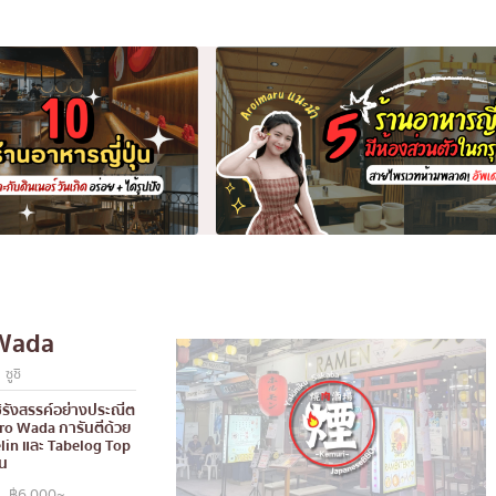
Wada
ซูชิ
ิรังสรรค์อย่างประณีต
ro Wada การันตีด้วย
lin และ Tabelog Top
่น
฿6,000~