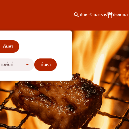
ค้นหาร้านอาหาร
ประเภทอ
าหาร
ค้นหาตามพื้นที่
คอลัมน์ความรู้
ท้ๆ เพื่อคุณ
เจริญกรุง
บทความพิเศษ
ธนบุรี
บทความที่KOLแนะนำ
สยาม
ทองหล่อ
เอกมัย
พร้อมพงษ์
อโศก