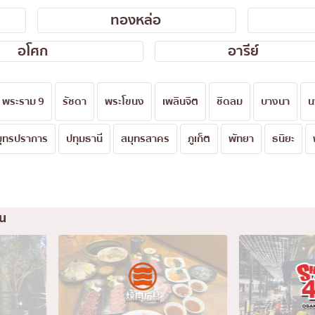
ทองหล่อ
เซ็นทรัลเวิลด์
นนทบุรี
อโศก
อารีย์
เชียงใหม่
ลาดพร้าว
พระราม 9
รัชดา
พระโขนง
เพลินจิต
ชิดลม
บางนา
น
งในย่าง
สมุทรปราการ
มุทรปราการ
ปทุมธานี
สมุทรสาคร
ภูเก็ต
พัทยา
ธนิยะ
งเดิม
ปทุมธานี
สมุทรสาคร
่น
ภูเก็ต
สไตล์โฮมคุกกิ้ง
พัทยา
u
ญี่ปุ่น
ธนิยะ
พระราม 3
พระราม4
อื่นๆ