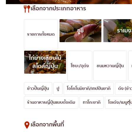
ไก่ย่างเสียบไม้สไตล์ญี่ปุ
เลือกจากประเภทอาหาร
โซบะ/อุด้ง
ขนมหวานญี่ปุ่น
ซูชิ
ราเมง
เทมปุระ
รายการทั้งหมด
โอมากาเสะ
ร้านอาหารญี่ปุ่นระดับพ
ไก่ย่างเสียบไม้
ซาชิมิ/อาหารทะเล
สไตล์ญี่ปุ่น
โซบะ/อุด้ง
ขนมหวานญี่ปุ่น
อาหารตะวันตกสไตล์ญี่ป
ปลาไหลย่าง
ข้าวปั้นญี่ปุ่น
ปู
โอโคโนมิยากิ/เทปปันยากิ
ด้ง (ข้
ข้าวปั้นญี่ปุ่น
ปู
ร้านอาหารญี่ปุ่นแบบดั้งเดิม
ทาโกะยากิ
โอเด้ง/เมนูตุ๋
โอโคโนมิยากิ/เทปปันยา
ด้ง (ข้าวหน้าต่างๆ)
เลือกจากพื้นที่
บุฟเฟต์