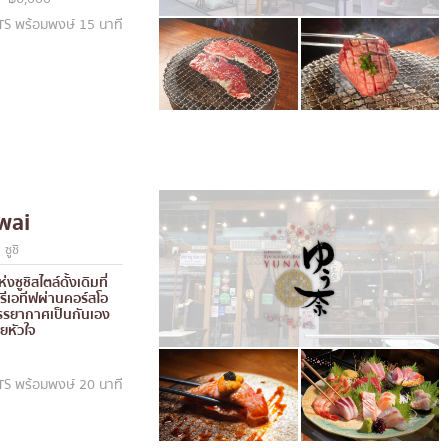
TS พร้อมพงษ์ 15 นาที
wai
ซูชิ
งซูชิสไตล์ดั้งเดิมที่
เอทีฟผ่านคอร์สโอ
รรยากาศเป็นกันเอง
ยหัวใจ
TS พร้อมพงษ์ 20 นาที