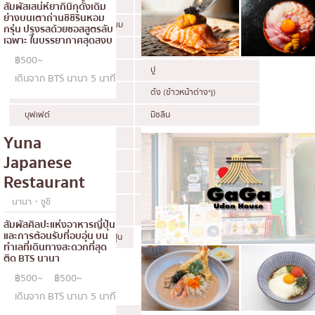
เทมปุระ
โอมากาเสะ
สัมผัสเสน่ห์ยากินิกุดั้งเดิม
ย่างบนเตาถ่านชิชิรินหอม
ร้านอาหารญี่ปุ่นระดับพรีเมียม
ซาชิมิ/อาหารทะเล
กรุ่น ปรุงรสด้วยซอสสูตรลับ
เฉพาะ ในบรรยากาศสุดสงบ
อาหารตะวันตกสไตล์ญี่ปุ่น
ปลาไหลย่าง
฿500~
ข้าวปั้นญี่ปุ่น
ปู
เดินจาก BTS นานา 5 นาที
โอโคโนมิยากิ/เทปปันยากิ
ด้ง (ข้าวหน้าต่างๆ)
บุฟเฟต์
มิชลิน
Yuna
สเต็ก
ของทอดเสียบไม้
Japanese
หม้อไฟญี่ปุ่น
ของย่างเสียบไม้/เครื่องในย่าง
Restaurant
ร้านอาหารญี่ปุ่นแบบดั้งเดิม
ทาโกะยากิ
นานา・ซูชิ
อาหารชุด/อาหารญี่ปุ่นสไตล์
โอเด้ง/เมนูตุ๋นสไตล์ญี่ปุ่น
โฮมคุกกิ้ง
สัมผัสศิลปะแห่งอาหารญี่ปุ่น
และการต้อนรับที่อบอุ่น บน
เบนโตะ/บริการส่งอาหารญี่ปุ่น
ทำเลที่เดินทางสะดวกที่สุด
ติด BTS นานา
฿500~
฿500~
คูปอง
ดูทั้งหมด
เดินจาก BTS นานา 5 นาที