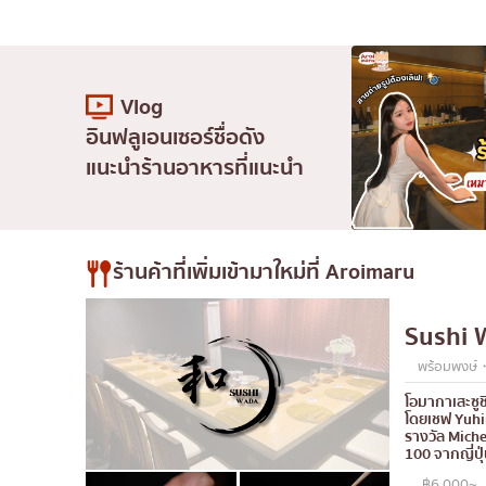
Vlog
อินฟลูเอนเซอร์ชื่อดัง
แนะนำร้านอาหารที่แนะนำ
ร้านค้าที่เพิ่มเข้ามาใหม่ที่ Aroimaru
Sushi 
พร้อมพงษ์・
โอมากาเสะซูช
โดยเชฟ Yuhi
รางวัล Miche
100 จากญี่ปุ
฿6,000~