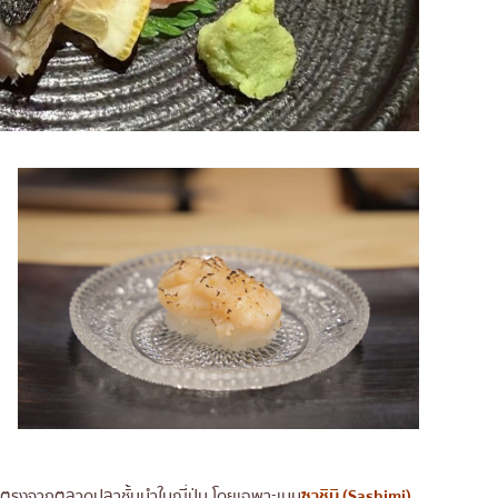
่งตรงจากตลาดปลาชั้นนำในญี่ปุ่น โดยเฉพาะเมนู
ซาชิมิ (Sashimi)