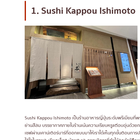
13. MAGURO
1. Sushi Kappou Ishimoto
14. Omakase Don by Teppen
15. Hokkai-Don
16. Ebisu Sushi
17. Masu Maki & Sushi Bar
18. Aroi Sushi Japanese Restau
19. Kouen Sushi Bar
20. Yurijin Izakaya & Japanese D
21. Mekiki no Ginji
22. KAI by Nippontei
23. Emishi Japanese Restaurant
24. Izaki
Sushi Kappou Ishimoto เป็นร้านอาหารญี่ปุ่นระดับพรีเมียมที
25. Uomura Thonglor
ย่านสีลม บรรยากาศภายในร้านเน้นความเรียบหรูแต่อบอุ่นด้วยการตก
26. Sakana To Sakana
เชฟผ่านเคาน์เตอร์บาร์ที่ออกแบบมาให้เราได้เห็นทุกขั้นตอนการปร