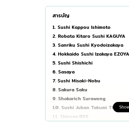
มิชลิน
สารบัญ
สเต็ก
1. Sushi Kappou Ishimoto
ของทอดเสียบไม้
2. Robata Kitaro Sushi KAGUYA
หม้อไฟญี่ปุ่น
3. Sanriku Sushi Kyodoizakaya
ของย่างเสียบไม้/เครื่อ
4. Hokkaido Sushi Izakaya EZOY
ร้านอาหารญี่ปุ่นแบบดั้
5. Sushi Shishichi
ทาโกะยากิ
6. Sasaya
โอเด้ง/เมนูตุ๋นสไตล์ญี่ปุ
7. Sushi Misaki-Nobu
อาหารชุด/อาหารญี่ปุ่น
8. Sakura Saku
เบนโตะ/บริการส่งอาหาร
9. Shakarich Surawong
Show
10. Sushi Juban Takumi Thonglo
11. Shinsen.BKK
12. Mizuki Omakase