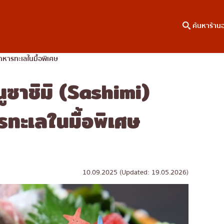
ค้นหาร้าน
อาหารทะเลในมื้อพิเศษ
นูซาชิมิ (Sashimi)
าหาร
ค้นหาตามพื้นที่
คอลัมน์ความรู้
เจริญกรุง
บทความพิเศษ
รทะเลในมื้อพิเศษ
ธนบุรี
บทความที่KOLแนะนำ
สยาม
ทองหล่อ
เอกมัย
10.09.2025 (Updated: 19.05.2026)
พร้อมพงษ์
อโศก