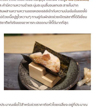
าแต่ละคำมีความหวานฉ่ำและนุ่มละมุนลิ้นจนแทบละลายในปาก
ี่ผสมผสานความหวานของหอยเชลล์เข้ากับความมันเข้มข้นของไข่
ด้วยเนื้อปูซูไวหวานๆ ทานคู่กับผักสดช่วยเปิดรสชาติได้ดีเยี่ยม
สชาติแท้จริงของอาหารทะเลออกมาให้ได้มากที่สุด
บประมาณเผื่อไว้สำหรับช่วงราคาต่อหัวโดยเฉลี่ยจะอยู่ที่ประมาณ