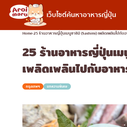
เว็บไซต์ค้นหาอาหารญี่ปุ่น
อาหารญี่ปุ่น
Home
25 ร้านอาหารญี่ปุ่นเมนูซาชิมิ (Sashimi) เพลิดเพลินไปกับ
25 ร้านอาหารญี่ปุ่นเม
ค้นหาร้านอาหาร
ค้นหาตามประเภทอ
ซูชิ
เพลิดเพลินไปกับอาหา
ราเมง
อิซากายะ
กรุงเทพฯ
บทความพิเศษ
ปิ้งย่างญี่ปุ่น/ยากินิกุ
คัตสึด้ง/ทงคัตสึ
ชาบูชาบู/สุกี้ยากี้
แกงกะหรี่ญี่ปุ่น