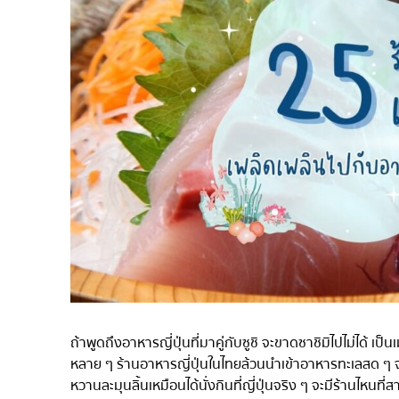
ไก่ย่างเสียบไม้สไตล์ญี่ปุ
โซบะ/อุด้ง
ขนมหวานญี่ปุ่น
เทมปุระ
โอมากาเสะ
ร้านอาหารญี่ปุ่นระดับพ
ซาชิมิ/อาหารทะเล
อาหารตะวันตกสไตล์ญี่ป
ปลาไหลย่าง
ข้าวปั้นญี่ปุ่น
ปู
โอโคโนมิยากิ/เทปปันยา
ถ้าพูดถึงอาหารญี่ปุ่นที่มาคู่กับซูชิ จะขาดซาชิมิไปไม่ได้ เป็
ด้ง (ข้าวหน้าต่างๆ)
หลาย ๆ ร้านอาหารญี่ปุ่นในไทยล้วนนำเข้าอาหารทะเลสด ๆ จ
หวานละมุนลิ้นเหมือนได้นั่งกินที่ญี่ปุ่นจริง ๆ จะมีร้านไหนท
บุฟเฟต์