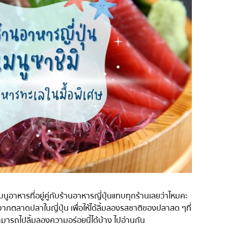
่น
อารีย์
สีลม
สาทร
อ่อนนุช
พระราม 9
รีเมียม
รัชดา
พระโขนง
ุ่น
เพลินจิต
ชิดลม
บางนา
นานา
กิ
อุดมสุข
นเมนูอาหารที่อยู่คู่กับร้านอาหารญี่ปุ่นแทบทุกร้านเลยว่าไหมคะ
ศรีราชา
ากตลาดปลาในญี่ปุ่น เพื่อให้ได้ลิ้มลองรสชาติของปลาสด ๆที่
ี่สามารถไปลิ้มลองความอร่อยนี้ได้บ้าง ไปอ่านกัน
ไอคอนสยาม